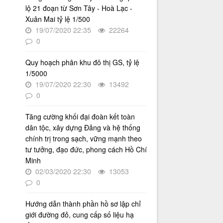
Nội giai đoạn 2026 - 2030
lộ 21 đoạn từ Sơn Tây - Hoà Lạc -
Thời gian đăng: 16/07/2026
Xuân Mai tỷ lệ 1/500
lượt xem: 74 | lượt tải:30
19/07/2020 22:35
22264
0
2512/QĐ-UBND
Quyết định số 2512/QĐ-UBND v/v
Quy hoạch phân khu đô thị GS, tỷ lệ
Phê duyệt Quy hoạch tổng thể Thủ
đô Hà Nội tầm nhìn 100 năm
1/5000
19/07/2020 22:30
13492
Thời gian đăng: 14/05/2026
0
lượt xem: 1225 | lượt tải:740
4386/QĐ-UBND
Tăng cường khối đại đoàn kết toàn
Quyết định số 4386/QĐ-UBND v/v
dân tộc, xây dựng Đảng và hệ thống
Ban hành Kế hoạch thông tin,
chính trị trong sạch, vững mạnh theo
tuyên truyền về cải cách hành
tư tưởng, đạo đức, phong cách Hồ Chí
chính nhà nước thành phố Hà Nội
Minh
năm 2025
02/03/2020 22:30
13053
Thời gian đăng: 25/08/2025
0
lượt xem: 567 | lượt tải:266
Hướng dẫn thành phần hồ sơ lập chỉ
55-KH/ĐU
giới đường đỏ, cung cấp số liệu hạ
Kế hoạch Triển khai Phong trào