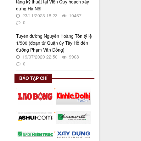
"Bình dân học vụ số"
tầng kỹ thuật tại Viện Quy hoạch xây
dựng Hà Nội
Thời gian đăng: 03/06/2025
23/11/2023 18:23
10467
lượt xem: 623 | lượt tải:268
0
Số 27/UBND-ĐT
Triển khai thực hiện Nghị quyết số
Tuyến đường Nguyễn Hoàng Tôn tỷ lệ
34/2024/NQ-HĐND ngày
1/500 (đoạn từ Quận ủy Tây Hồ đến
19/11/2024 của Hội đồng nhân dân
đường Phạm Văn Đồng)
Thành phố.
19/07/2020 22:50
9968
Thời gian đăng: 08/01/2025
0
lượt xem: 947 | lượt tải:404
BÁO TẠP CHÍ