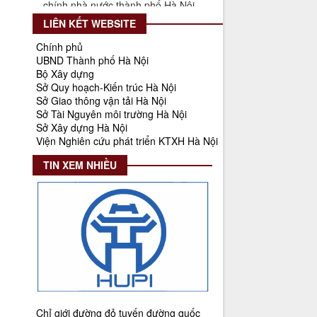
Thời gian đăng: 25/08/2025
LIÊN KẾT WEBSITE
lượt xem: 567 | lượt tải:266
Chính phủ
55-KH/ĐU
UBND Thành phố Hà Nội
Kế hoạch Triển khai Phong trào
Bộ Xây dựng
"Bình dân học vụ số"
Sở Quy hoạch-Kiến trúc Hà Nội
Thời gian đăng: 03/06/2025
Sở Giao thông vận tải Hà Nội
Sở Tài Nguyên môi trường Hà Nội
lượt xem: 623 | lượt tải:268
Sở Xây dựng Hà Nội
Viện Nghiên cứu phát triển KTXH Hà Nội
Số 27/UBND-ĐT
Triển khai thực hiện Nghị quyết số
TIN XEM NHIỀU
34/2024/NQ-HĐND ngày
19/11/2024 của Hội đồng nhân dân
Thành phố.
Thời gian đăng: 08/01/2025
lượt xem: 947 | lượt tải:404
Số 908/KH-VQH
Kế hoạch Thông tin, tuyên truyền
về cải cách hành chính nhà nước
của Viện Quy hoạch xây dựng Hà
Chỉ giới đường đỏ tuyến đường quốc