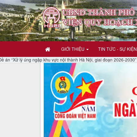
GIỚI THIỆU
TIN TỨC - SỰ KIỆN
ý úng ngập khu vực nội thành Hà Nội, giai đoạn 2026-2030”