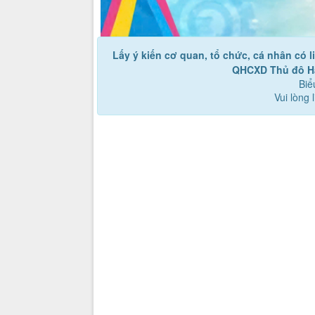
Lấy ý kiến cơ quan, tổ chức, cá nhân có 
QHCXD Thủ đô Hà
Biể
Vui lòng 