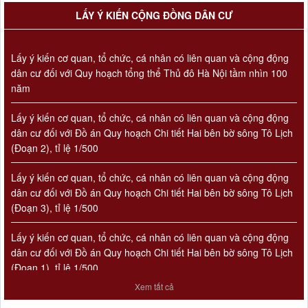
LẤY Ý KIẾN CỘNG ĐỒNG DÂN CƯ
Lấy ý kiến cơ quan, tổ chức, cá nhân có liên quan và cộng động
dân cư đối với Quy hoạch tổng thể Thủ đô Hà Nội tầm nhìn 100
năm
Lấy ý kiến cơ quan, tổ chức, cá nhân có liên quan và cộng động
dân cư đối với Đồ án Quy hoạch Chi tiết Hai bên bờ sông Tô Lịch
(Đoạn 2), tỉ lệ 1/500
Lấy ý kiến cơ quan, tổ chức, cá nhân có liên quan và cộng động
dân cư đối với Đồ án Quy hoạch Chi tiết Hai bên bờ sông Tô Lịch
(Đoạn 3), tỉ lệ 1/500
Số 908/KH-VQH
Lấy ý kiến cơ quan, tổ chức, cá nhân có liên quan và cộng động
Kế hoạch Thông tin, tuyên truyền về cải cách hành chính nhà
dân cư đối với Đồ án Quy hoạch Chi tiết Hai bên bờ sông Tô Lịch
nước của Viện Quy hoạch xây dựng Hà Nội giai đoạn 2026 -
2030
(Đoạn 1), tỉ lệ 1/500
Thời gian đăng: 16/07/2026
Xem tất cả
lượt xem: 74 | lượt tải:30