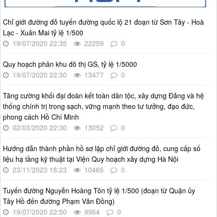
Kế hoạch Triển khai Phong trào "Bình dân học vụ số"
Thời gian đăng: 03/06/2025
Chỉ giới đường đỏ tuyến đường quốc lộ 21 đoạn từ Sơn Tây - Hoà
lượt xem: 621 | lượt tải:268
Lạc - Xuân Mai tỷ lệ 1/500
19/07/2020 22:35
22259
0
Số 27/UBND-ĐT
Triển khai thực hiện Nghị quyết số 34/2024/NQ-HĐND ngày
Quy hoạch phân khu đô thị GS, tỷ lệ 1/5000
19/11/2024 của Hội đồng nhân dân Thành phố.
19/07/2020 22:30
13477
0
Thời gian đăng: 08/01/2025
lượt xem: 947 | lượt tải:404
Tăng cường khối đại đoàn kết toàn dân tộc, xây dựng Đảng và hệ
thống chính trị trong sạch, vững mạnh theo tư tưởng, đạo đức,
phong cách Hồ Chí Minh
02/03/2020 22:30
13052
0
Hướng dẫn thành phần hồ sơ lập chỉ giới đường đỏ, cung cấp số
liệu hạ tầng kỹ thuật tại Viện Quy hoạch xây dựng Hà Nội
23/11/2023 18:23
10465
0
Tuyến đường Nguyễn Hoàng Tôn tỷ lệ 1/500 (đoạn từ Quận ủy
Tây Hồ đến đường Phạm Văn Đồng)
19/07/2020 22:50
9964
0