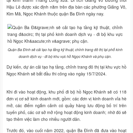
tại kinh thành Thăng Long xưa. Di tích Giảng Võ Đường thời
Hậu Lê được xác định nằm trên địa bàn các phường Giảng Võ,
Kim Mã, Ngọc Khánh thuộc quận Ba Đình ngày nay.
Quận Ba Đình sẽ cải tạo hạ tầng kỹ thuật, chỉnh trang đô thị tại phố kinh
doanh dịch vụ - đi bộ khu vực hồ Ngọc Khánh và phụ cận.
Dự kiến, dự án cải tạo hạ tầng, chỉnh trang đô thị tại khu vực hồ
Ngọc Khánh sẽ bắt đầu thi công vào ngày 15/7/2024.
Khi đi vào hoạt động, khu phố đi bộ hồ Ngọc Khánh sẽ có 118
đơn vị cơ sở kinh doanh mới, gồm: các đơn vị kinh doanh vỉa hè
mở, các điểm ngắm cảnh có quầy hàng lưu động bố trí trên
tuyến phố, các cơ sở mở rộng hoạt động kinh doanh; nhờ đó sẽ
tạo thêm việc làm cho nhiều người dân.
Trước đó, vào cuối năm 2022, quận Ba Đình đã đưa vào hoạt