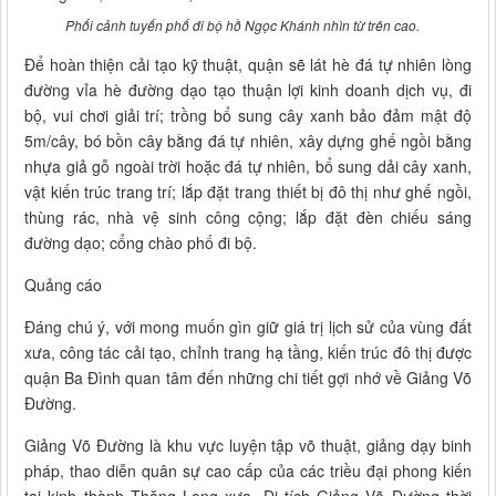
Phối cảnh tuyến phố đi bộ hồ Ngọc Khánh nhìn từ trên cao.
Để hoàn thiện cải tạo kỹ thuật, quận sẽ lát hè đá tự nhiên lòng
đường vỉa hè đường dạo tạo thuận lợi kinh doanh dịch vụ, đi
bộ, vui chơi giải trí; trồng bổ sung cây xanh bảo đảm mật độ
5m/cây, bó bồn cây bằng đá tự nhiên, xây dựng ghế ngồi bằng
nhựa giả gỗ ngoài trời hoặc đá tự nhiên, bổ sung dải cây xanh,
vật kiến trúc trang trí; lắp đặt trang thiết bị đô thị như ghế ngồi,
thùng rác, nhà vệ sinh công cộng; lắp đặt đèn chiếu sáng
đường dạo; cổng chào phố đi bộ.
Quảng cáo
Đáng chú ý, với mong muốn gìn giữ giá trị lịch sử của vùng đất
xưa, công tác cải tạo, chỉnh trang hạ tầng, kiến trúc đô thị được
quận Ba Đình quan tâm đến những chi tiết gợi nhớ về Giảng Võ
Đường.
Giảng Võ Đường là khu vực luyện tập võ thuật, giảng dạy binh
pháp, thao diễn quân sự cao cấp của các triều đại phong kiến