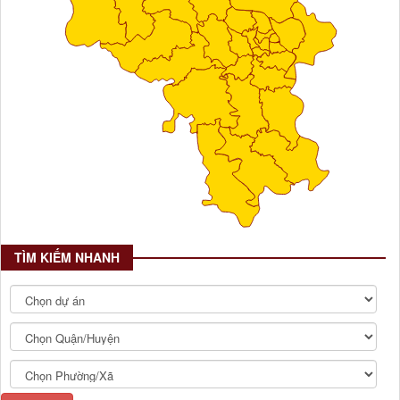
TÌM KIẾM NHANH