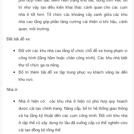
phù hợp theo đặc điểm hiện trạng khu đất, đồng thời việc bố
trí như vậy tạo điều kiện khai thác cảnh quan cho các cụm
nhà ở tốt hơn. Tổ chức các khoảng cây xanh giữa các khu
nhà cao tầng góp phần tăng cường cải thiện vi khí hậu, cảnh
quan, môi trường.
Đất bãi đỗ xe:
Đối với các khu nhà cao tầng tổ chức chỗ đỗ xe trong phạm vi
công trình (tầng hầm hoặc chân công trình). Các khu nhà biệt
thự tổ chức ga ra riêng.
Bố trí thêm bãi đỗ xe tập trung phục vụ khách vãng lai đến
khu vực.
Nhà ở:
Nhà ở hiện có: các khu nhà ở hiện có phù hợp quy hoạch
được cải tạo chỉnh trang. Nâng cấp, bố trí hệ thống giao thông
và hạ tầng kỹ thuật đến các cụm công trình. Đối với khu nhà
ở tập thể cũ xây dựng từ lâu đã xuống cấp có thể nghiên cứu
cải tạo đồng bộ tổng thể.