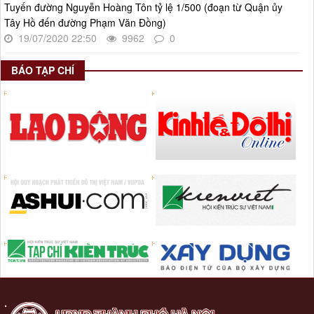
Tuyến đường Nguyễn Hoàng Tôn tỷ lệ 1/500 (đoạn từ Quận ủy
19/11/2024 của Hội đồng nhân dân Thành phố.
Tây Hồ đến đường Phạm Văn Đồng)
Thời gian đăng: 08/01/2025
19/07/2020 22:50
9962
0
lượt xem: 945 | lượt tải:402
BÁO TẠP CHÍ