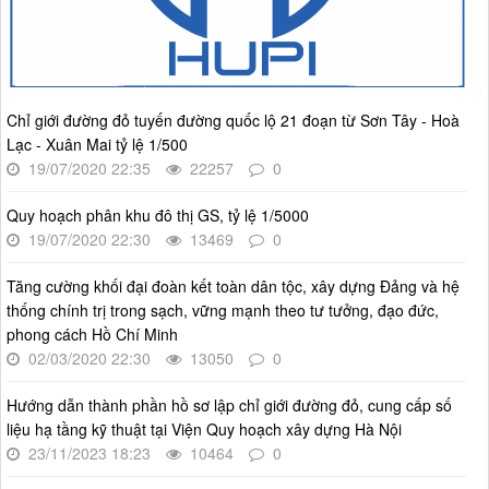
lượt xem: 72 | lượt tải:29
2512/QĐ-UBND
Quyết định số 2512/QĐ-UBND v/v Phê duyệt Quy hoạch tổng
thể Thủ đô Hà Nội tầm nhìn 100 năm
Chỉ giới đường đỏ tuyến đường quốc lộ 21 đoạn từ Sơn Tây - Hoà
Thời gian đăng: 14/05/2026
Lạc - Xuân Mai tỷ lệ 1/500
lượt xem: 1217 | lượt tải:730
19/07/2020 22:35
22257
0
4386/QĐ-UBND
Quyết định số 4386/QĐ-UBND v/v Ban hành Kế hoạch thông
Quy hoạch phân khu đô thị GS, tỷ lệ 1/5000
tin, tuyên truyền về cải cách hành chính nhà nước thành phố
19/07/2020 22:30
13469
0
Hà Nội năm 2025
Thời gian đăng: 25/08/2025
Tăng cường khối đại đoàn kết toàn dân tộc, xây dựng Đảng và hệ
thống chính trị trong sạch, vững mạnh theo tư tưởng, đạo đức,
lượt xem: 566 | lượt tải:266
phong cách Hồ Chí Minh
55-KH/ĐU
02/03/2020 22:30
13050
0
Kế hoạch Triển khai Phong trào "Bình dân học vụ số"
Thời gian đăng: 03/06/2025
Hướng dẫn thành phần hồ sơ lập chỉ giới đường đỏ, cung cấp số
liệu hạ tầng kỹ thuật tại Viện Quy hoạch xây dựng Hà Nội
lượt xem: 620 | lượt tải:268
23/11/2023 18:23
10464
0
Số 27/UBND-ĐT
Triển khai thực hiện Nghị quyết số 34/2024/NQ-HĐND ngày