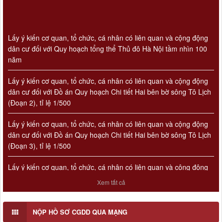
Lấy ý kiến cơ quan, tổ chức, cá nhân có liên quan và cộng động
dân cư đối với Quy hoạch tổng thể Thủ đô Hà Nội tầm nhìn 100
năm
Lấy ý kiến cơ quan, tổ chức, cá nhân có liên quan và cộng động
dân cư đối với Đồ án Quy hoạch Chi tiết Hai bên bờ sông Tô Lịch
(Đoạn 2), tỉ lệ 1/500
Lấy ý kiến cơ quan, tổ chức, cá nhân có liên quan và cộng động
dân cư đối với Đồ án Quy hoạch Chi tiết Hai bên bờ sông Tô Lịch
(Đoạn 3), tỉ lệ 1/500
Lấy ý kiến cơ quan, tổ chức, cá nhân có liên quan và cộng động
dân cư đối với Đồ án Quy hoạch Chi tiết Hai bên bờ sông Tô Lịch
Số 908/KH-VQH
(Đoạn 1), tỉ lệ 1/500
Xem tất cả
Kế hoạch Thông tin, tuyên truyền về cải cách hành chính nhà
nước của Viện Quy hoạch xây dựng Hà Nội giai đoạn 2026 -
2030
NỘP HỒ SƠ CGDD QUA MẠNG
Thời gian đăng: 16/07/2026