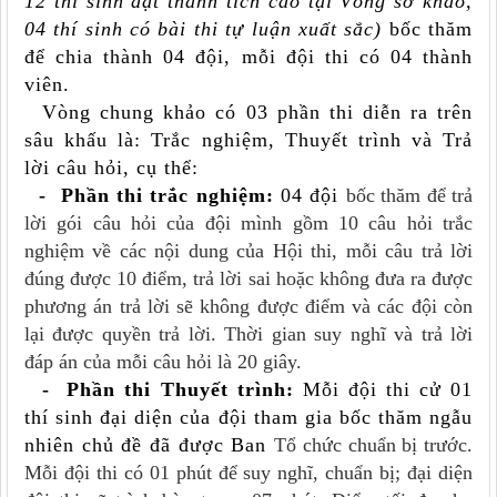
12 thí sinh đạt thành tích cao tại Vòng sơ khảo,
04 thí sinh có bài thi tự luận xuất sắc)
bốc thăm
để chia thành 04 đội, mỗi đội thi có 04 thành
viên.
Vòng chung khảo có 03 phần thi diễn ra trên
sâu khấu là: Trắc nghiệm, Thuyết trình và Trả
lời câu hỏi, cụ thể:
- Phần thi trắc nghiệm:
04 đội
bốc thăm để trả
lời gói câu hỏi của đội mình gồm 10 câu hỏi trắc
nghiệm về các nội dung của Hội thi, mỗi câu trả lời
đúng được 10 điểm, trả lời sai hoặc không đưa ra được
phương án trả lời sẽ không được điểm và các đội còn
lại được quyền trả lời. Thời gian suy nghĩ và trả lời
đáp án của mỗi câu hỏi là 20 giây.
-
Phần thi Thuyết trình:
Mỗi đội thi cử 01
thí sinh đại diện của đội tham gia bốc thăm ngẫu
nhiên chủ đề đã được Ban
T
ổ chức chuẩn bị trước.
Mỗi đội thi có 01 phút để suy nghĩ, chuẩn bị; đại diện