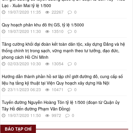
lượt xem: 569 | lượt tải:266
Lạc - Xuân Mai tỷ lệ 1/500
55-KH/ĐU
19/07/2020 11:35
22267
0
Kế hoạch Triển khai Phong trào "Bình dân học vụ số"
Thời gian đăng: 02/06/2025
Quy hoạch phân khu đô thị GS, tỷ lệ 1/5000
lượt xem: 624 | lượt tải:268
19/07/2020 11:30
13510
0
Số 27/UBND-ĐT
Tăng cường khối đại đoàn kết toàn dân tộc, xây dựng Đảng và hệ
Triển khai thực hiện Nghị quyết số 34/2024/NQ-HĐND ngày
thống chính trị trong sạch, vững mạnh theo tư tưởng, đạo đức,
19/11/2024 của Hội đồng nhân dân Thành phố.
phong cách Hồ Chí Minh
Thời gian đăng: 08/01/2025
02/03/2020 10:30
13054
0
lượt xem: 950 | lượt tải:404
Hướng dẫn thành phần hồ sơ lập chỉ giới đường đỏ, cung cấp số
liệu hạ tầng kỹ thuật tại Viện Quy hoạch xây dựng Hà Nội
23/11/2023 06:23
10471
0
Tuyến đường Nguyễn Hoàng Tôn tỷ lệ 1/500 (đoạn từ Quận ủy
Tây Hồ đến đường Phạm Văn Đồng)
19/07/2020 11:50
9972
0
BÁO TẠP CHÍ