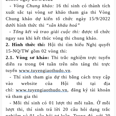
- Vòng Chung khảo:
16 thí sinh có thành tích
xuất sắc tại vòng sơ khảo tham gia thi Vòng
Chung khảo dự kiến tổ chức ngày 15/9/2022
dưới hình thức thi
“sân khấu hoá”
- Tổng kết và trao giải cuộc thi:
được tổ chức
ngay sau khi kết thúc vòng thi chung khảo.
2. Hình thức thi:
Hội thi tìm hiểu Nghị quyết
15-NQ/TW gồm 02 vòng thi:
2.1. Vòng sơ khảo:
Thi trắc nghiệm trực tuyến
diễn ra trong 04 tuần trên nền tảng thi trực
tuyến
www.tuyengiaothudo.v
n
.
- Thí sinh tham gia dự thi bằng cách truy cập
vào website của Hội thi tại địa
chỉ:
www.tuyengiaothudo.v
n
, đăng ký tài khoản
và tham gia thi
- Mỗi thí sinh có 01 lượt thi mỗi tuần. Ở mỗi
lượt thi, thí sinh trả lời 20 câu hỏi dạng trắc
nghiệm và 01 câu hỏi tự luận. Trong đó, với 20