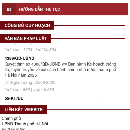
lượt xem: 76 | lượt tải:30
HƯỚNG DẪN THỦ TỤC
2512/QĐ-UBND
Quyết định số 2512/QĐ-UBND v/v Phê duyệt Quy hoạch tổng
CÔNG BỐ QUY HOẠCH
thể Thủ đô Hà Nội tầm nhìn 100 năm
Thời gian đăng: 14/05/2026
VĂN BẢN PHÁP LUẬT
lượt xem: 1233 | lượt tải:804
4386/QĐ-UBND
Quyết định số 4386/QĐ-UBND v/v Ban hành Kế hoạch thông
tin, tuyên truyền về cải cách hành chính nhà nước thành phố
Hà Nội năm 2025
Thời gian đăng: 25/08/2025
lượt xem: 569 | lượt tải:266
55-KH/ĐU
Kế hoạch Triển khai Phong trào "Bình dân học vụ số"
Thời gian đăng: 02/06/2025
lượt xem: 624 | lượt tải:268
LIÊN KẾT WEBSITE
Số 27/UBND-ĐT
Chính phủ
UBND Thành phố Hà Nội
Triển khai thực hiện Nghị quyết số 34/2024/NQ-HĐND ngày
Bộ Xây dựng
19/11/2024 của Hội đồng nhân dân Thành phố.