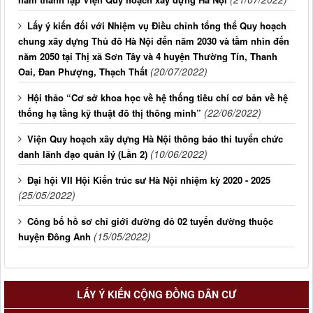
Lấy ý kiến đối với Nhiệm vụ Điều chỉnh tổng thể Quy hoạch
chung xây dựng Thủ đô Hà Nội đến năm 2030 và tầm nhìn đến
năm 2050 tại Thị xã Sơn Tây và 4 huyện Thường Tín, Thanh
(20/07/2022)
Oai, Đan Phượng, Thạch Thất
Hội thảo “Cơ sở khoa học về hệ thống tiêu chí cơ bản về hệ
(22/06/2022)
thống hạ tầng kỹ thuật đô thị thông minh”
Viện Quy hoạch xây dựng Hà Nội thông báo thi tuyển chức
(10/06/2022)
danh lãnh đạo quản lý (Lần 2)
Đại hội VII Hội Kiến trúc sư Hà Nội nhiệm kỳ 2020 - 2025
(25/05/2022)
Công bố hồ sơ chỉ giới đường đỏ 02 tuyến đường thuộc
(15/05/2022)
huyện Đông Anh
LẤY Ý KIẾN CỘNG ĐỒNG DÂN CƯ