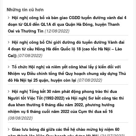
Những tin cũ hơn
Hội nghị công bố và bàn giao CGDD tuyến đường vành đai 4
đoạn từ QL6 đến QL1A đi qua Quận Hà Đông, huyện Thanh
(12/08/2022)
Oai và Thường Tín
Hội nghị công bố Chỉ giới đường đỏ tuyến đường Vành đai
4 đoạn từ cầu Hồng Hà đến Quốc lộ 18 (cao tốc Hà Nội – Lào
(07/08/2022)
Cai))
Tổ chức Hội nghị và niêm yết công khai lấy ý kiến đối với
Nhiệm vụ Điều chỉnh tổng thể Quy hoạch chung xây dựng Thủ
(07/08/2022)
đô Hà Nội tại 25 quận, huyện còn lại
Hội nghị Tổng kết 30 năm phát động phong trào thi đua
Người tốt Việc Tốt (1992-2022) và Hội nghị Sơ kết công tác thi
đua khen thưởng 6 tháng đầu năm 2022, phương hướng
nhiệm vụ 6 tháng cuối năm 2022 của Cụm thi đua số 16
(08/08/2022)
Giao lưu bóng đá giữa các thế hệ chào mừng kỷ niệm 60
(21/07/2022)
năm thành lập Viện Quy hoạch xây dựng Hà Nội