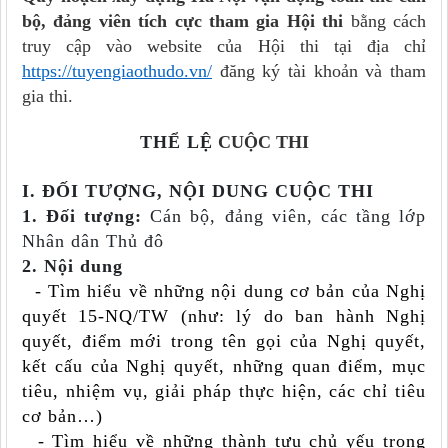
bộ, đảng viên tích cực tham gia Hội thi
bằng cách
truy cập vào website của Hội thi tại địa chỉ
https://tuyengiaothudo.vn/
đăng ký tài khoản và tham
gia thi.
THỂ LỆ
CUỘC THI
I. ĐỐI TƯỢNG, NỘI DUNG CUỘC THI
1. Đối tượng:
Cán bộ, đảng viên, các tầng lớp
Nhân dân Thủ đô
2. Nội dung
- Tìm hiểu về những nội dung cơ bản của Nghị
quyết 15-NQ/TW (như: lý do ban hành Nghị
quyết, điểm mới trong tên gọi của Nghị quyết,
kết cấu của Nghị quyết, những quan điểm, mục
tiêu, nhiệm vụ, giải pháp thực hiện, các chỉ tiêu
cơ bản…)
- Tìm hiểu về những thành tựu chủ yếu trong