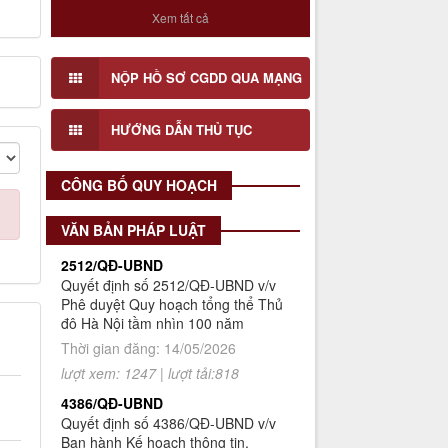
với Đồ án Quy hoạch Chi tiết Hai bên
Xem tất cả
bờ sông Tô Lịch (Đoạn 3), tỉ lệ 1/500
Số 908/KH-VQH
Lấy ý kiến cơ quan, tổ chức, cá nhân
NỘP HỒ SƠ CGDD QUA MẠNG
Kế hoạch Thông tin, tuyên truyền
có liên quan và cộng động dân cư đối
về cải cách hành chính nhà nước
với Đồ án Quy hoạch Chi tiết Hai bên
của Viện Quy hoạch xây dựng Hà
HƯỚNG DẪN THỦ TỤC
bờ sông Tô Lịch (Đoạn 1), tỉ lệ 1/500
Nội giai đoạn 2026 - 2030
Thời gian đăng: 16/07/2026
CÔNG BỐ QUY HOẠCH
lượt xem: 78 | lượt tải:31
2512/QĐ-UBND
VĂN BẢN PHÁP LUẬT
Quyết định số 2512/QĐ-UBND v/v
Phê duyệt Quy hoạch tổng thể Thủ
đô Hà Nội tầm nhìn 100 năm
Thời gian đăng: 14/05/2026
lượt xem: 1247 | lượt tải:818
4386/QĐ-UBND
Quyết định số 4386/QĐ-UBND v/v
Ban hành Kế hoạch thông tin,
tuyên truyền về cải cách hành
chính nhà nước thành phố Hà Nội