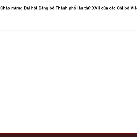
c Chào mừng Đại hội Đảng bộ Thành phố lần thứ XVII của các Chi bộ Vi