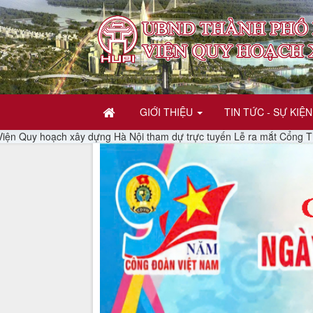
GIỚI THIỆU
TIN TỨC - SỰ KIỆN
Quy hoạch xây dựng Hà Nội tham dự trực tuyến Lễ ra mắt Cổng Thông ti