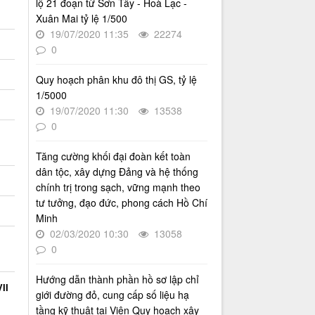
lộ 21 đoạn từ Sơn Tây - Hoà Lạc -
Nội giai đoạn 2026 - 2030
Xuân Mai tỷ lệ 1/500
Thời gian đăng: 16/07/2026
19/07/2020 11:35
22274
lượt xem: 78 | lượt tải:31
0
2512/QĐ-UBND
Quyết định số 2512/QĐ-UBND v/v
Quy hoạch phân khu đô thị GS, tỷ lệ
Phê duyệt Quy hoạch tổng thể Thủ
1/5000
đô Hà Nội tầm nhìn 100 năm
19/07/2020 11:30
13538
Thời gian đăng: 14/05/2026
0
lượt xem: 1247 | lượt tải:818
Tăng cường khối đại đoàn kết toàn
4386/QĐ-UBND
dân tộc, xây dựng Đảng và hệ thống
Quyết định số 4386/QĐ-UBND v/v
Ban hành Kế hoạch thông tin,
chính trị trong sạch, vững mạnh theo
tuyên truyền về cải cách hành
tư tưởng, đạo đức, phong cách Hồ Chí
chính nhà nước thành phố Hà Nội
Minh
năm 2025
02/03/2020 10:30
13058
Thời gian đăng: 25/08/2025
0
lượt xem: 570 | lượt tải:266
Hướng dẫn thành phần hồ sơ lập chỉ
55-KH/ĐU
II
giới đường đỏ, cung cấp số liệu hạ
Kế hoạch Triển khai Phong trào
tầng kỹ thuật tại Viện Quy hoạch xây
"Bình dân học vụ số"