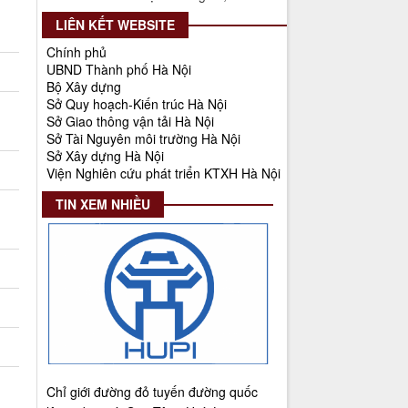
năm 2025
LIÊN KẾT WEBSITE
Thời gian đăng: 25/08/2025
Chính phủ
lượt xem: 570 | lượt tải:266
UBND Thành phố Hà Nội
55-KH/ĐU
Bộ Xây dựng
Kế hoạch Triển khai Phong trào
Sở Quy hoạch-Kiến trúc Hà Nội
"Bình dân học vụ số"
Sở Giao thông vận tải Hà Nội
Sở Tài Nguyên môi trường Hà Nội
Thời gian đăng: 02/06/2025
Sở Xây dựng Hà Nội
lượt xem: 627 | lượt tải:268
Viện Nghiên cứu phát triển KTXH Hà Nội
Số 27/UBND-ĐT
TIN XEM NHIỀU
Triển khai thực hiện Nghị quyết số
34/2024/NQ-HĐND ngày
19/11/2024 của Hội đồng nhân dân
Thành phố.
Thời gian đăng: 08/01/2025
lượt xem: 952 | lượt tải:404
Số 908/KH-VQH
Kế hoạch Thông tin, tuyên truyền
về cải cách hành chính nhà nước
Chỉ giới đường đỏ tuyến đường quốc
của Viện Quy hoạch xây dựng Hà