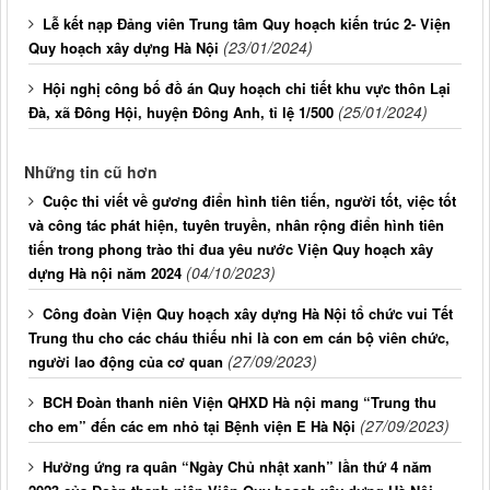
Lễ kết nạp Đảng viên Trung tâm Quy hoạch kiến trúc 2- Viện
(23/01/2024)
Quy hoạch xây dựng Hà Nội
Hội nghị công bố đồ án Quy hoạch chi tiết khu vực thôn Lại
(25/01/2024)
Đà, xã Đông Hội, huyện Đông Anh, tỉ lệ 1/500
Những tin cũ hơn
Cuộc thi viết về gương điển hình tiên tiến, người tốt, việc tốt
và công tác phát hiện, tuyên truyền, nhân rộng điển hình tiên
tiến trong phong trào thi đua yêu nước Viện Quy hoạch xây
(04/10/2023)
dựng Hà nội năm 2024
Công đoàn Viện Quy hoạch xây dựng Hà Nội tổ chức vui Tết
Trung thu cho các cháu thiếu nhi là con em cán bộ viên chức,
(27/09/2023)
người lao động của cơ quan
BCH Đoàn thanh niên Viện QHXD Hà nội mang “Trung thu
(27/09/2023)
cho em” đến các em nhỏ tại Bệnh viện E Hà Nội
Hưởng ứng ra quân “Ngày Chủ nhật xanh” lần thứ 4 năm