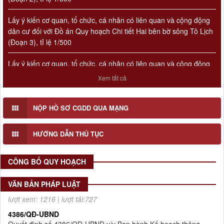
Lấy ý kiến cơ quan, tổ chức, cá nhân có liên quan và cộng động
dân cư đối với Đồ án Quy hoạch Chi tiết Hai bên bờ sông Tô Lịch
(Đoạn 3), tỉ lệ 1/500
Lấy ý kiến cơ quan, tổ chức, cá nhân có liên quan và cộng động
Số 908/KH-VQH
dân cư đối với Đồ án Quy hoạch Chi tiết Hai bên bờ sông Tô Lịch
Kế hoạch Thông tin, tuyên truyền về cải cách hành chính nhà
(Đoạn 1), tỉ lệ 1/500
nước của Viện Quy hoạch xây dựng Hà Nội giai đoạn 2026 -
Xem tất cả
2030
Thời gian đăng: 16/07/2026
NỘP HỒ SƠ CGDD QUA MẠNG
lượt xem: 72 | lượt tải:29
2512/QĐ-UBND
HƯỚNG DẪN THỦ TỤC
Quyết định số 2512/QĐ-UBND v/v Phê duyệt Quy hoạch tổng
thể Thủ đô Hà Nội tầm nhìn 100 năm
Thời gian đăng: 14/05/2026
CÔNG BỐ QUY HOẠCH
lượt xem: 1216 | lượt tải:727
VĂN BẢN PHÁP LUẬT
4386/QĐ-UBND
Quyết định số 4386/QĐ-UBND v/v Ban hành Kế hoạch thông
tin, tuyên truyền về cải cách hành chính nhà nước thành phố
Hà Nội năm 2025