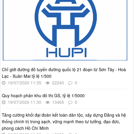
thể Thủ đô Hà Nội tầm nhìn 100 năm
Thời gian đăng: 14/05/2026
lượt xem: 1216 | lượt tải:727
4386/QĐ-UBND
Quyết định số 4386/QĐ-UBND v/v Ban hành Kế hoạch thông
tin, tuyên truyền về cải cách hành chính nhà nước thành phố
Hà Nội năm 2025
Thời gian đăng: 25/08/2025
lượt xem: 566 | lượt tải:266
Chỉ giới đường đỏ tuyến đường quốc lộ 21 đoạn từ Sơn Tây - Hoà
55-KH/ĐU
Lạc - Xuân Mai tỷ lệ 1/500
Kế hoạch Triển khai Phong trào "Bình dân học vụ số"
19/07/2020 11:35
22240
0
Thời gian đăng: 02/06/2025
lượt xem: 620 | lượt tải:268
Quy hoạch phân khu đô thị GS, tỷ lệ 1/5000
Số 27/UBND-ĐT
19/07/2020 11:30
13465
0
Triển khai thực hiện Nghị quyết số 34/2024/NQ-HĐND ngày
19/11/2024 của Hội đồng nhân dân Thành phố.
Tăng cường khối đại đoàn kết toàn dân tộc, xây dựng Đảng và hệ
Thời gian đăng: 08/01/2025
thống chính trị trong sạch, vững mạnh theo tư tưởng, đạo đức,
lượt xem: 944 | lượt tải:402
phong cách Hồ Chí Minh