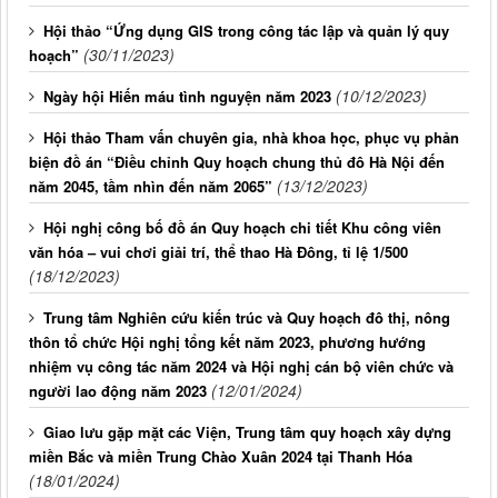
Hội thảo “Ứng dụng GIS trong công tác lập và quản lý quy
(30/11/2023)
hoạch”
(10/12/2023)
Ngày hội Hiến máu tình nguyện năm 2023
Hội thảo Tham vấn chuyên gia, nhà khoa học, phục vụ phản
biện đồ án “Điều chỉnh Quy hoạch chung thủ đô Hà Nội đến
(13/12/2023)
năm 2045, tầm nhìn đến năm 2065”
Hội nghị công bố đồ án Quy hoạch chi tiết Khu công viên
văn hóa – vui chơi giải trí, thể thao Hà Đông, tỉ lệ 1/500
(18/12/2023)
Trung tâm Nghiên cứu kiến trúc và Quy hoạch đô thị, nông
thôn tổ chức Hội nghị tổng kết năm 2023, phương hướng
nhiệm vụ công tác năm 2024 và Hội nghị cán bộ viên chức và
(12/01/2024)
người lao động năm 2023
Giao lưu gặp mặt các Viện, Trung tâm quy hoạch xây dựng
miền Bắc và miền Trung Chào Xuân 2024 tại Thanh Hóa
(18/01/2024)