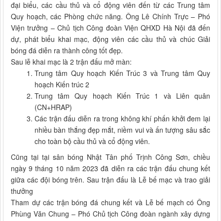
đại biểu, các cầu thủ và cổ động viên đến từ các Trung tâm
Quy hoạch, các Phòng chức năng. Ông Lê Chính Trực – Phó
Viện trưởng – Chủ tịch Công đoàn Viện QHXD Hà Nội đã đến
dự, phát biểu khai mạc, động viên các cầu thủ và chúc Giải
bóng đá diễn ra thành công tốt đẹp.
Sau lễ khai mạc là 2 trận đấu mở màn:
Trung tâm Quy hoạch Kiến Trúc 3 và Trung tâm Quy
hoạch Kiến trúc 2
Trung tâm Quy hoạch Kiến Trúc 1 và Liên quân
(CN+HRAP)
Các trận đấu diễn ra trong không khí phấn khởi đem lại
nhiều bàn thắng đẹp mắt, niềm vui và ấn tượng sâu sắc
cho toàn bộ cầu thủ và cổ động viên.
Cũng tại tại sân bóng Nhật Tân phố Trịnh Công Sơn, chiều
ngày 9 tháng 10 năm 2023 đã diễn ra các trận đấu chung kết
giữa các đội bóng trên. Sau trận đấu là Lễ bế mạc và trao giải
thưởng
Tham dự các trận bóng đá chung kết và Lễ bế mạch có Ông
Phùng Văn Chung – Phó Chủ tịch Công đoàn ngành xây dựng