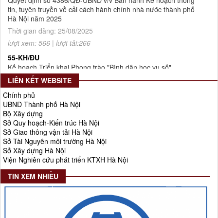
Thời gian đăng: 25/08/2025
lượt xem: 566 | lượt tải:266
55-KH/ĐU
Kế hoạch Triển khai Phong trào "Bình dân học vụ số"
Thời gian đăng: 02/06/2025
lượt xem: 620 | lượt tải:268
Số 27/UBND-ĐT
LIÊN KẾT WEBSITE
Triển khai thực hiện Nghị quyết số 34/2024/NQ-HĐND ngày
Chính phủ
19/11/2024 của Hội đồng nhân dân Thành phố.
UBND Thành phố Hà Nội
Thời gian đăng: 08/01/2025
Bộ Xây dựng
lượt xem: 944 | lượt tải:402
Sở Quy hoạch-Kiến trúc Hà Nội
Sở Giao thông vận tải Hà Nội
Số 908/KH-VQH
Sở Tài Nguyên môi trường Hà Nội
Kế hoạch Thông tin, tuyên truyền về cải cách hành chính nhà
Sở Xây dựng Hà Nội
nước của Viện Quy hoạch xây dựng Hà Nội giai đoạn 2026 -
Viện Nghiên cứu phát triển KTXH Hà Nội
2030
TIN XEM NHIỀU
Thời gian đăng: 16/07/2026
lượt xem: 72 | lượt tải:29
2512/QĐ-UBND
Quyết định số 2512/QĐ-UBND v/v Phê duyệt Quy hoạch tổng