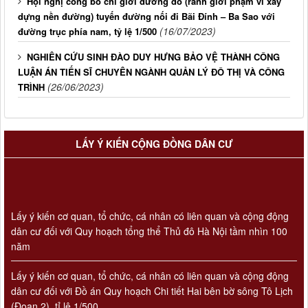
Hội nghị công bố chỉ giới đường đỏ (ranh giới phạm vi xây
dựng nền đường) tuyến đường nối đi Bãi Đính – Ba Sao với
(16/07/2023)
đường trục phía nam, tỷ lệ 1/500
NGHIÊN CỨU SINH ĐÀO DUY HƯNG BẢO VỆ THÀNH CÔNG
LUẬN ÁN TIẾN SĨ CHUYÊN NGÀNH QUẢN LÝ ĐÔ THỊ VÀ CÔNG
(26/06/2023)
TRÌNH
LẤY Ý KIẾN CỘNG ĐỒNG DÂN CƯ
Lấy ý kiến cơ quan, tổ chức, cá nhân có liên quan và cộng động
dân cư đối với Quy hoạch tổng thể Thủ đô Hà Nội tầm nhìn 100
năm
Lấy ý kiến cơ quan, tổ chức, cá nhân có liên quan và cộng động
dân cư đối với Đồ án Quy hoạch Chi tiết Hai bên bờ sông Tô Lịch
(Đoạn 2), tỉ lệ 1/500