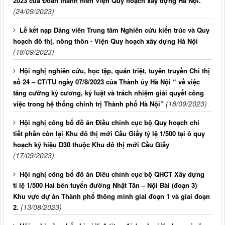
2023 của Đoàn thanh niên Viện Quy hoạch xây dựng Hà Nội.
(24/09/2023)
Lễ kết nạp Đảng viên Trung tâm Nghiên cứu kiến trúc và Quy
hoạch đô thị, nông thôn - Viện Quy hoạch xây dựng Hà Nội
(18/09/2023)
Hội nghị nghiên cứu, học tập, quán triệt, tuyên truyền Chỉ thị
số 24 – CT/TU ngày 07/8/2023 của Thành ủy Hà Nội “ về việc
tăng cường kỷ cương, kỷ luật và trách nhiệm giải quyết công
(18/09/2023)
việc trong hệ thống chính trị Thành phố Hà Nội”
Hội nghị công bố đồ án Điều chỉnh cục bộ Quy hoạch chi
tiết phần còn lại Khu đô thị mới Cầu Giấy tỷ lệ 1/500 tại ô quy
hoạch ký hiệu D30 thuộc Khu đô thị mới Cầu Giấy
(17/09/2023)
Hội nghị công bố đồ án Điều chỉnh cục bộ QHCT Xây dựng
tỉ lệ 1/500 Hai bên tuyến đường Nhật Tân – Nội Bài (đoạn 3)
Khu vực dự án Thành phố thông minh giai đoạn 1 và giai đoạn
(13/08/2023)
2.