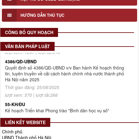
2512/QĐ-UBND
Quyết định số 2512/QĐ-UBND v/v Phê duyệt Quy hoạch tổng
thể Thủ đô Hà Nội tầm nhìn 100 năm
HƯỚNG DẪN THỦ TỤC
Thời gian đăng: 14/05/2026
lượt xem: 1247 | lượt tải:818
CÔNG BỐ QUY HOẠCH
4386/QĐ-UBND
Quyết định số 4386/QĐ-UBND v/v Ban hành Kế hoạch thông
VĂN BẢN PHÁP LUẬT
tin, tuyên truyền về cải cách hành chính nhà nước thành phố
Hà Nội năm 2025
Thời gian đăng: 25/08/2025
lượt xem: 570 | lượt tải:266
55-KH/ĐU
Kế hoạch Triển khai Phong trào "Bình dân học vụ số"
Thời gian đăng: 02/06/2025
lượt xem: 627 | lượt tải:268
Số 27/UBND-ĐT
Triển khai thực hiện Nghị quyết số 34/2024/NQ-HĐND ngày
LIÊN KẾT WEBSITE
19/11/2024 của Hội đồng nhân dân Thành phố.
Thời gian đăng: 08/01/2025
Chính phủ
UBND Thành phố Hà Nội
lượt xem: 952 | lượt tải:404