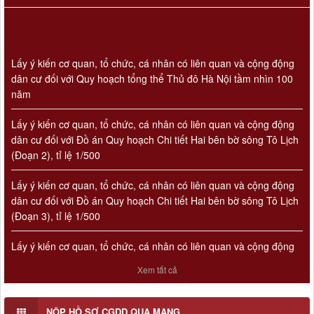
Lấy ý kiến cơ quan, tổ chức, cá nhân có liên quan và cộng động
dân cư đối với Quy hoạch tổng thể Thủ đô Hà Nội tầm nhìn 100
năm
Lấy ý kiến cơ quan, tổ chức, cá nhân có liên quan và cộng động
dân cư đối với Đồ án Quy hoạch Chi tiết Hai bên bờ sông Tô Lịch
(Đoạn 2), tỉ lệ 1/500
Lấy ý kiến cơ quan, tổ chức, cá nhân có liên quan và cộng động
dân cư đối với Đồ án Quy hoạch Chi tiết Hai bên bờ sông Tô Lịch
(Đoạn 3), tỉ lệ 1/500
Lấy ý kiến cơ quan, tổ chức, cá nhân có liên quan và cộng động
Số 908/KH-VQH
dân cư đối với Đồ án Quy hoạch Chi tiết Hai bên bờ sông Tô Lịch
Kế hoạch Thông tin, tuyên truyền về cải cách hành chính nhà
nước của Viện Quy hoạch xây dựng Hà Nội giai đoạn 2026 -
(Đoạn 1), tỉ lệ 1/500
2030
Xem tất cả
Thời gian đăng: 16/07/2026
lượt xem: 78 | lượt tải:31
NỘP HỒ SƠ CGDD QUA MẠNG