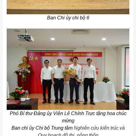
Ban Chi ủy chi bộ 6
Phó Bí thư Đảng ủy Viện Lê Chính Trực tặng hoa chúc
mừng
Ban chi ủy Chi bộ Trung tâm
Nghiên cứu kiến trúc và
Quy hoạch đô thị, nông thôn