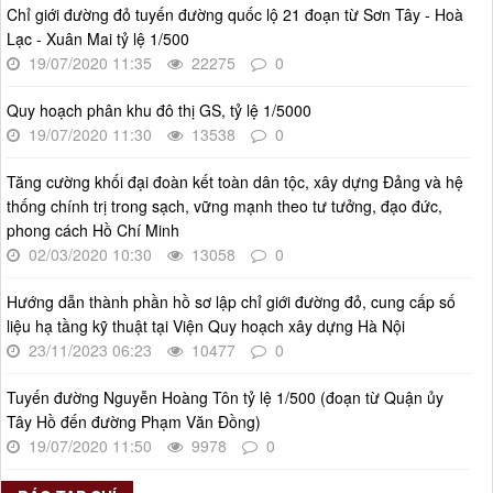
Kế hoạch Triển khai Phong trào "Bình dân học vụ số"
Chỉ giới đường đỏ tuyến đường quốc lộ 21 đoạn từ Sơn Tây - Hoà
Thời gian đăng: 02/06/2025
Lạc - Xuân Mai tỷ lệ 1/500
lượt xem: 627 | lượt tải:268
19/07/2020 11:35
22275
0
Số 27/UBND-ĐT
Quy hoạch phân khu đô thị GS, tỷ lệ 1/5000
Triển khai thực hiện Nghị quyết số 34/2024/NQ-HĐND ngày
19/07/2020 11:30
13538
0
19/11/2024 của Hội đồng nhân dân Thành phố.
Thời gian đăng: 08/01/2025
Tăng cường khối đại đoàn kết toàn dân tộc, xây dựng Đảng và hệ
lượt xem: 952 | lượt tải:404
thống chính trị trong sạch, vững mạnh theo tư tưởng, đạo đức,
phong cách Hồ Chí Minh
02/03/2020 10:30
13058
0
Hướng dẫn thành phần hồ sơ lập chỉ giới đường đỏ, cung cấp số
liệu hạ tầng kỹ thuật tại Viện Quy hoạch xây dựng Hà Nội
23/11/2023 06:23
10477
0
Tuyến đường Nguyễn Hoàng Tôn tỷ lệ 1/500 (đoạn từ Quận ủy
Tây Hồ đến đường Phạm Văn Đồng)
19/07/2020 11:50
9978
0