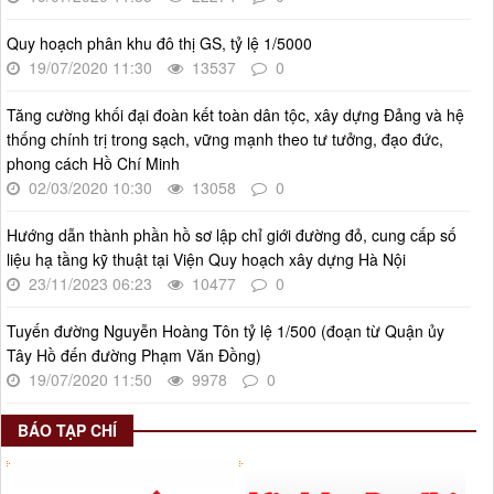
Kế hoạch Triển khai Phong trào "Bình dân học vụ số"
Thời gian đăng: 02/06/2025
Quy hoạch phân khu đô thị GS, tỷ lệ 1/5000
19/07/2020 11:30
13537
0
lượt xem: 627 | lượt tải:268
Số 27/UBND-ĐT
Tăng cường khối đại đoàn kết toàn dân tộc, xây dựng Đảng và hệ
Triển khai thực hiện Nghị quyết số 34/2024/NQ-HĐND ngày
thống chính trị trong sạch, vững mạnh theo tư tưởng, đạo đức,
19/11/2024 của Hội đồng nhân dân Thành phố.
phong cách Hồ Chí Minh
Thời gian đăng: 08/01/2025
02/03/2020 10:30
13058
0
lượt xem: 952 | lượt tải:404
Hướng dẫn thành phần hồ sơ lập chỉ giới đường đỏ, cung cấp số
liệu hạ tầng kỹ thuật tại Viện Quy hoạch xây dựng Hà Nội
23/11/2023 06:23
10477
0
Tuyến đường Nguyễn Hoàng Tôn tỷ lệ 1/500 (đoạn từ Quận ủy
Tây Hồ đến đường Phạm Văn Đồng)
19/07/2020 11:50
9978
0
BÁO TẠP CHÍ