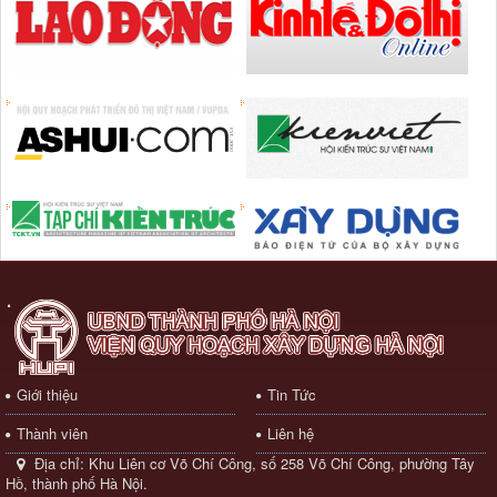
Giới thiệu
Tin Tức
Thành viên
Liên hệ
Địa chỉ:
Khu Liên cơ Võ Chí Công, số 258 Võ Chí Công, phường Tây
Hồ, thành phố Hà Nội.