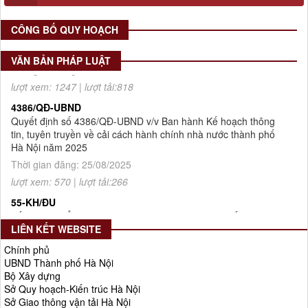
2512/QĐ-UBND
Quyết định số 2512/QĐ-UBND v/v Phê duyệt Quy hoạch tổng
CÔNG BỐ QUY HOẠCH
thể Thủ đô Hà Nội tầm nhìn 100 năm
Thời gian đăng: 14/05/2026
VĂN BẢN PHÁP LUẬT
lượt xem: 1247 | lượt tải:818
4386/QĐ-UBND
Quyết định số 4386/QĐ-UBND v/v Ban hành Kế hoạch thông
tin, tuyên truyền về cải cách hành chính nhà nước thành phố
Hà Nội năm 2025
Thời gian đăng: 25/08/2025
lượt xem: 570 | lượt tải:266
55-KH/ĐU
Kế hoạch Triển khai Phong trào "Bình dân học vụ số"
Thời gian đăng: 02/06/2025
LIÊN KẾT WEBSITE
lượt xem: 627 | lượt tải:268
Chính phủ
Số 27/UBND-ĐT
UBND Thành phố Hà Nội
Triển khai thực hiện Nghị quyết số 34/2024/NQ-HĐND ngày
Bộ Xây dựng
19/11/2024 của Hội đồng nhân dân Thành phố.
Sở Quy hoạch-Kiến trúc Hà Nội
Thời gian đăng: 08/01/2025
Sở Giao thông vận tải Hà Nội