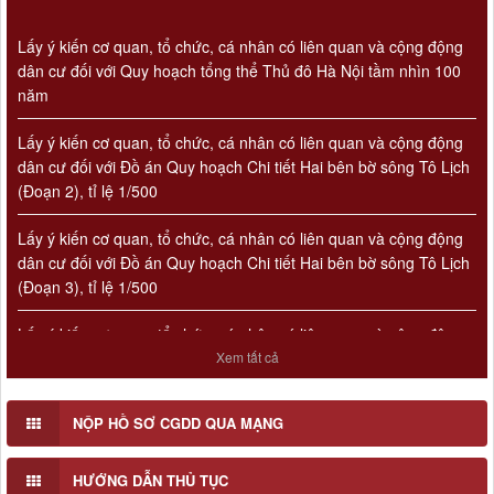
Lấy ý kiến cơ quan, tổ chức, cá nhân có liên quan và cộng động
dân cư đối với Quy hoạch tổng thể Thủ đô Hà Nội tầm nhìn 100
năm
Lấy ý kiến cơ quan, tổ chức, cá nhân có liên quan và cộng động
dân cư đối với Đồ án Quy hoạch Chi tiết Hai bên bờ sông Tô Lịch
(Đoạn 2), tỉ lệ 1/500
Lấy ý kiến cơ quan, tổ chức, cá nhân có liên quan và cộng động
dân cư đối với Đồ án Quy hoạch Chi tiết Hai bên bờ sông Tô Lịch
(Đoạn 3), tỉ lệ 1/500
Lấy ý kiến cơ quan, tổ chức, cá nhân có liên quan và cộng động
dân cư đối với Đồ án Quy hoạch Chi tiết Hai bên bờ sông Tô Lịch
Số 908/KH-VQH
Xem tất cả
(Đoạn 1), tỉ lệ 1/500
Kế hoạch Thông tin, tuyên truyền về cải cách hành chính nhà
nước của Viện Quy hoạch xây dựng Hà Nội giai đoạn 2026 -
2030
NỘP HỒ SƠ CGDD QUA MẠNG
Thời gian đăng: 16/07/2026
lượt xem: 78 | lượt tải:31
HƯỚNG DẪN THỦ TỤC