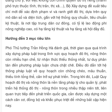
Đáng chú ý, với việc không còn chính quyền đô thị riêng (thành
phố trực thuộc tỉnh, thị trấn, thị xã…), Bộ Xây dựng đề xuất tiêu
chí mới để xác định phạm vi và ranh giới đô thị, dựa trên quy
mô dân số và diện tích, gắn với hệ thống quy chuẩn, tiêu chuẩn
kỹ thuật, là nơi tập trung dân cư đông, có tỷ lệ lao động phi
nông nghiệp cao, có hạ tầng kỹ thuật và hạ tầng xã hội đầy đủ.
Hướng đến 3 mục tiêu lớn
Phó Thủ tướng Trần Hồng Hà đánh giá, thời gian qua quá trình
xây dựng pháp luật trong lĩnh vực quy hoạch đô thị, nông thôn
còn nhiều hạn chế, từ nhận thức thiếu thống nhất, tư duy phân
tán đến phương pháp luận chưa chặt chẽ. Điều đó dẫn tới hệ
thống pháp luật về quy hoạch còn chồng chéo, mâu thuẫn,
thiếu tính tổng thể, cản trở sự phát triển. Trong khi đó, Luật Quy
hoạch đô thị và nông thôn là nền tảng pháp lý cho quản lý, phát
triển hệ thống đô thị - nông thôn trong nhiều thập niên tới, liên
quan trực tiếp đến phát triển quốc gia, cần được xây dựng một
cách căn cơ, đồng bộ và khắc phục triệt để những bất cập hiện
nay.