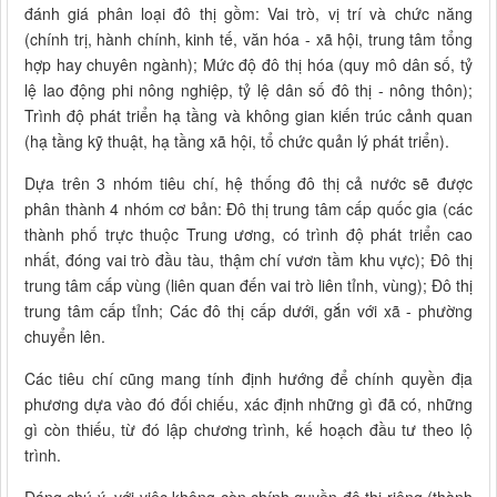
đánh giá phân loại đô thị gồm: Vai trò, vị trí và chức năng
(chính trị, hành chính, kinh tế, văn hóa - xã hội, trung tâm tổng
hợp hay chuyên ngành); Mức độ đô thị hóa (quy mô dân số, tỷ
lệ lao động phi nông nghiệp, tỷ lệ dân số đô thị - nông thôn);
Trình độ phát triển hạ tầng và không gian kiến trúc cảnh quan
(hạ tầng kỹ thuật, hạ tầng xã hội, tổ chức quản lý phát triển).
Dựa trên 3 nhóm tiêu chí, hệ thống đô thị cả nước sẽ được
phân thành 4 nhóm cơ bản: Đô thị trung tâm cấp quốc gia (các
thành phố trực thuộc Trung ương, có trình độ phát triển cao
nhất, đóng vai trò đầu tàu, thậm chí vươn tầm khu vực); Đô thị
trung tâm cấp vùng (liên quan đến vai trò liên tỉnh, vùng); Đô thị
trung tâm cấp tỉnh; Các đô thị cấp dưới, gắn với xã - phường
chuyển lên.
Các tiêu chí cũng mang tính định hướng để chính quyền địa
phương dựa vào đó đối chiếu, xác định những gì đã có, những
gì còn thiếu, từ đó lập chương trình, kế hoạch đầu tư theo lộ
trình.