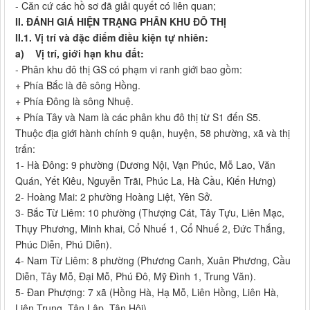
- Căn cứ các hồ sơ đã giải quyết có liên quan;
II. ĐÁNH GIÁ HIỆN TRẠNG PHÂN KHU ĐÔ THỊ
II.1. Vị trí và đặc điểm điều kiện tự nhiên:
a)
Vị trí, giới hạn khu đất:
- Phân khu đô thị GS có phạm vi ranh giới bao gồm:
+ Phía Bắc là đê sông Hồng.
+ Phía Đông là sông Nhuệ.
+ Phía Tây và Nam là các phân khu đô thị từ S1 đến S5.
Thuộc địa giới hành chính 9 quận, huyện, 58 phường, xã và thị
trấn:
1- Hà Đông: 9 phường (Dương Nội, Vạn Phúc, Mỗ Lao, Văn
Quán, Yết Kiêu, Nguyễn Trãi, Phúc La, Hà Cầu, Kiến Hưng)
2- Hoàng Mai: 2 phường Hoàng Liệt, Yên Sở.
3- Bắc Từ Liêm: 10 phường (Thượng Cát, Tây Tựu, Liên Mạc,
Thụy Phương, Minh khai, Cổ Nhuế 1, Cổ Nhuế 2, Đức Thắng,
Phúc Diễn, Phú Diễn).
4- Nam Từ Liêm: 8 phường (Phương Canh, Xuân Phương, Cầu
Diễn, Tây Mỗ, Đại Mỗ, Phú Đô, Mỹ Đình 1, Trung Văn).
5- Đan Phượng: 7 xã (Hồng Hà, Hạ Mỗ, Liên Hồng, Liên Hà,
Liên Trung, Tân Lập, Tân Hội).