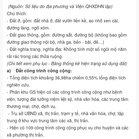
(Nguồn: Số liệu do địa phương và Viện QHXDHN lập)
Chú thích:
- Đất ở, gồm: đất nhà ở, đất vườn liền kề, ao nhỏ xen cài,
đường làng, ngõ xóm.
- Đất giao thông, gồm: đường sắt, đường bộ (không bao gồm
đường giao thông nội bộ, nhà ga, bến - bãi, đê…)
- Đất nghĩa trang, nghĩa địa: Không tính một số ngôi mộ nằm
rải rác trong các thửa ruộng.
(Chi tiết xem phụ lục - Bảng thống kê hiện trạng sử dụng đất)
a)
Đất công trình công cộng:
- Tổng diện tích khoảng 36,98ha chiếm 0,55% tổng diện tích
nghiên cứu.
- Phân khu GS hiện có các công trình công cộng như bệnh
viện, tượng đài tưởng niệm liệt sỹ, nhà văn hóa, các trung tâm
thương mại, chợ, dịch vụ.
- Trụ sở UBND xã, thị trấn, trạm y tế, nhà văn hóa, chợ, tập
trung ở khu vực trung tâm các xã, thị trấn.
- Hiện có 109 công trình công cộng phục vụ cho huyện và các
xã phường thị trấn.