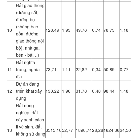
Đất giao thông
(đường sắt,
đường bộ
(không bao
10
128,49
1,93
49,76
0,74
78,73
1,18
gồm đường
giao thông nội
bộ), nhà ga,
bến - bãi…)
Đất nghĩa
11
trang, nghĩa
73,71
1,11
22,82
0,34
50,89
0,77
địa
Dự án đang
12
triển khai xây
130,22
1,96
31,78
0,48
98,44
1,48
dựng
Đất nông
nghiệp, đất
cây xanh cách
li vệ sinh, đất
13
3515,10
52,77
1890,74
28,28
1624,36
24,50
không sử dụng