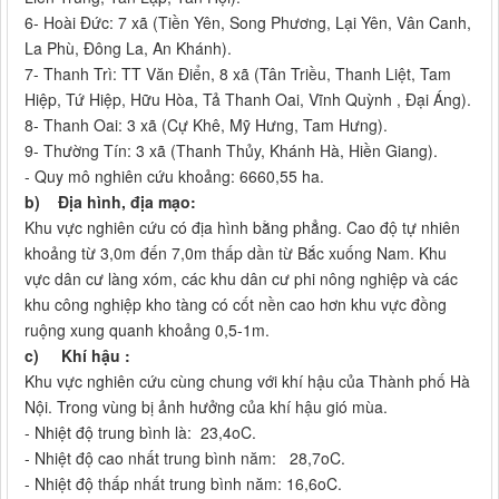
6- Hoài Đức: 7 xã (Tiền Yên, Song Phương, Lại Yên, Vân Canh,
La Phù, Đông La, An Khánh).
7- Thanh Trì: TT Văn Điển, 8 xã (Tân Triều, Thanh Liệt, Tam
Hiệp, Tứ Hiệp, Hữu Hòa, Tả Thanh Oai, Vĩnh Quỳnh , Đại Áng).
8- Thanh Oai: 3 xã (Cự Khê, Mỹ Hưng, Tam Hưng).
9- Thường Tín: 3 xã (Thanh Thủy, Khánh Hà, Hiền Giang).
- Quy mô nghiên cứu khoảng: 6660,55 ha.
b)
Địa hình, địa mạo:
Khu vực nghiên cứu có địa hình bằng phẳng. Cao độ tự nhiên
khoảng từ 3,0m đến 7,0m thấp dần từ Bắc xuống Nam. Khu
vực dân cư làng xóm, các khu dân cư phi nông nghiệp và các
khu công nghiệp kho tàng có cốt nền cao hơn khu vực đồng
ruộng xung quanh khoảng 0,5-1m.
c)
Khí hậu :
Khu vực nghiên cứu cùng chung với khí hậu của Thành phố Hà
Nội. Trong vùng bị ảnh hưởng của khí hậu gió mùa.
- Nhiệt độ trung bình là: 23,4oC.
- Nhiệt độ cao nhất trung bình năm: 28,7oC.
- Nhiệt độ thấp nhất trung bình năm: 16,6oC.