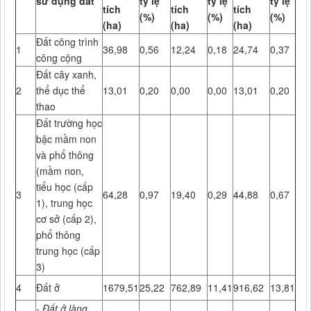
sử dụng đất
tỷ lệ
tỷ lệ
tỷ lệ
tích
tích
tích
(%)
(%)
(%)
(ha)
(ha)
(ha)
Đất công trình
1
36,98
0,56
12,24
0,18
24,74
0,37
công cộng
Đất cây xanh,
2
thể dục thể
13,01
0,20
0,00
0,00
13,01
0,20
thao
Đất trường học
bậc mầm non
và phổ thông
(mầm non,
tiểu học (cấp
3
64,28
0,97
19,40
0,29
44,88
0,67
1), trung học
cơ sở (cấp 2),
phổ thông
trung học (cấp
3)
4
Đất ở
1679,51
25,22
762,89
11,41
916,62
13,81
-
Đất ở làng