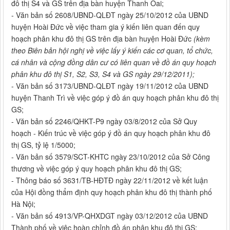
đô thị S4 và GS trên địa bàn huyện Thanh Oai;
- Văn bản số 2608/UBND-QLĐT ngày 25/10/2012 của UBND
huyện Hoài Đức về việc tham gia ý kiến liên quan đến quy
hoạch phân khu đô thị GS trên địa bàn huyện Hoài Đức
(kèm
theo Biên bản hội nghị về việc lấy ý kiến các cơ quan, tổ chức,
cá nhân và cộng đồng dân cư có liên quan về đồ án quy hoạch
phân khu đô thị S1, S2, S3, S4 và GS ngày 29/12/2011);
- Văn bản số 3173/UBND-QLĐT ngày 19/11/2012 của UBND
huyện Thanh Trì về việc góp ý đồ án quy hoạch phân khu đô thị
GS;
- Văn bản số 2246/QHKT-P9 ngày 03/8/2012 của Sở Quy
hoạch - Kiến trúc về việc góp ý đồ án quy hoạch phân khu đô
thị GS, tỷ lệ 1/5000;
- Văn bản số 3579/SCT-KHTC ngày 23/10/2012 của Sở Công
thương về việc góp ý quy hoạch phân khu đô thị GS;
- Thông báo số 3631/TB-HĐTĐ ngày 22/11/2012 về kết luận
của Hội đồng thẩm định quy hoạch phân khu đô thị thành phố
Hà Nội;
- Văn bản số 4913/VP-QHXDGT ngày 03/12/2012 của UBND
Thành phố về việc hoàn chỉnh đồ án phân khu đô thị GS;