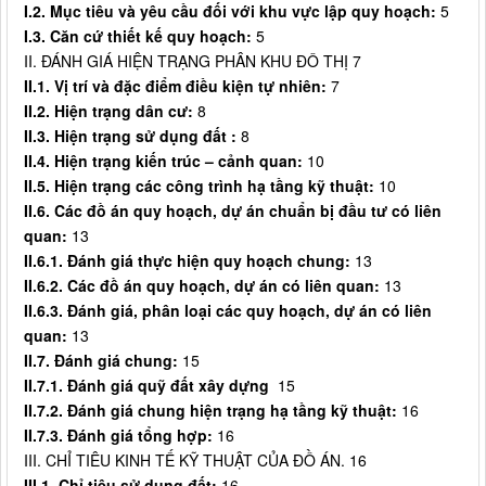
I.2. Mục tiêu và yêu cầu đối với khu vực lập quy hoạch:
5
I.3. Căn cứ thiết kế quy hoạch:
5
II. ĐÁNH GIÁ HIỆN TRẠNG PHÂN KHU ĐÔ THỊ 7
II.1. Vị trí và đặc điểm điều kiện tự nhiên:
7
II.2. Hiện trạng dân cư:
8
II.3. Hiện trạng sử dụng đất :
8
II.
4
. Hiện trạng kiến trúc – cảnh quan:
10
II.
5
. Hiện trạng các công trình hạ tầng kỹ thuật:
10
II.6. Các đồ án quy hoạch, dự án chuẩn bị đầu tư có liên
quan:
13
II.6.1. Đánh giá thực hiện quy hoạch chung:
13
II.6.2. Các đồ án quy hoạch, dự án có liên quan:
13
II.6.3. Đánh giá, phân loại các quy hoạch, dự án có liên
quan:
13
II.7. Đánh giá chung:
15
II.7.1. Đánh giá quỹ đất xây dựng
15
II.7.2. Đánh giá chung hiện trạng hạ tầng kỹ thuật:
16
II.7.3. Đánh giá tổng hợp:
16
III. CHỈ TIÊU KINH TẾ KỸ THUẬT CỦA ĐỒ ÁN. 16
III.1. Chỉ tiêu sử dụng đất:
16