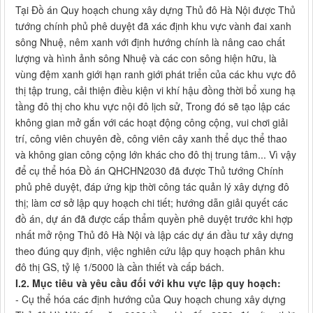
Tại Đồ án Quy hoạch chung xây dựng Thủ đô Hà Nội được Thủ
tướng chính phủ phê duyệt đã xác định khu vực vành đai xanh
sông Nhuệ, nêm xanh với định hướng chính là nâng cao chất
lượng và hình ảnh sông Nhuệ và các con sông hiện hữu, là
vùng đệm xanh giới hạn ranh giới phát triển của các khu vực đô
thị tập trung, cải thiện điều kiện vi khí hậu đồng thời bổ xung hạ
tầng đô thị cho khu vực nội đô lịch sử, Trong đó sẽ tạo lập các
không gian mở gắn với các hoạt động công cộng, vui chơi giải
trí, công viên chuyên đề, công viên cây xanh thể dục thể thao
và không gian công cộng lớn khác cho đô thị trung tâm... Vì vậy
để cụ thể hóa Đồ án QHCHN2030 đã được Thủ tướng Chính
phủ phê duyệt, đáp ứng kịp thời công tác quản lý xây dựng đô
thị; làm cơ sở lập quy hoạch chi tiết; hướng dẫn giải quyết các
đồ án, dự án đã được cấp thẩm quyền phê duyệt trước khi hợp
nhất mở rộng Thủ đô Hà Nội và lập các dự án đầu tư xây dựng
theo đúng quy định, việc nghiên cứu lập quy hoạch phân khu
đô thị GS, tỷ lệ 1/5000 là cần thiết và cấp bách.
I.2. Mục tiêu và yêu cầu đối với khu vực lập quy hoạch:
- Cụ thể hóa các định hướng của Quy hoạch chung xây dựng