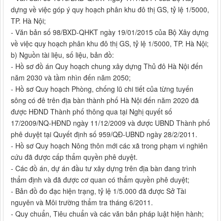
dựng về việc góp ý quy hoạch phân khu đô thị GS, tỷ lệ 1/5000,
TP. Hà Nội;
- Văn bản số 98/BXD-QHKT ngày 19/01/2015 của Bộ Xây dựng
về việc quy hoạch phân khu đô thị GS, tỷ lệ 1/5000, TP. Hà Nội;
b) Nguồn tài liệu, số liệu, bản đồ:
- Hồ sơ đồ án Quy hoạch chung xây dựng Thủ đô Hà Nội đến
năm 2030 và tầm nhìn đến năm 2050;
- Hồ sơ Quy hoạch Phòng, chống lũ chi tiết của từng tuyến
sông có đê trên địa bàn thành phố Hà Nội đến năm 2020 đã
được HĐND Thành phố thông qua tại Nghị quyết số
17/2009/NQ-HĐND ngày 11/12/2009 và được UBND Thành phố
phê duyệt tại Quyết định số 959/QĐ-UBND ngày 28/2/2011.
- Hồ sơ Quy hoạch Nông thôn mới các xã trong phạm vi nghiên
cứu đã được cấp thẩm quyền phê duyệt.
- Các đồ án, dự án đầu tư xây dựng trên địa bàn đang trình
thẩm định và đã được cơ quan có thẩm quyền phê duyệt;
- Bản đồ đo đạc hiện trạng, tỷ lệ 1/5.000 đã được Sở Tài
nguyên và Môi trường thẩm tra tháng 6/2011.
- Quy chuẩn, Tiêu chuẩn và các văn bản pháp luật hiện hành;