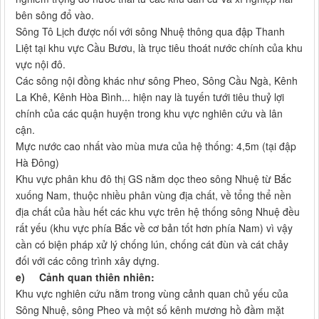
bên sông đổ vào.
Sông Tô Lịch được nối với sông Nhuệ thông qua đập Thanh
Liệt tại khu vực Cầu Bươu, là trục tiêu thoát nước chính của khu
vực nội đô.
Các sông nội đồng khác như sông Pheo, Sông Cầu Ngà, Kênh
La Khê, Kênh Hòa Bình... hiện nay là tuyến tưới tiêu thuỷ lợi
chính của các quận huyện trong khu vực nghiên cứu và lân
cận.
Mực nước cao nhất vào mùa mưa của hệ thống: 4,5m (tại đập
Hà Đông)
Khu vực phân khu đô thị GS nằm dọc theo sông Nhuệ từ Bắc
xuống Nam, thuộc nhiều phân vùng địa chất, về tổng thể nền
địa chất của hầu hết các khu vực trên hệ thống sông Nhuệ đều
rất yếu (khu vực phía Bắc về cơ bản tốt hơn phía Nam) vì vậy
cần có biện pháp xử lý chống lún, chống cát đùn và cát chảy
đối với các công trình xây dựng.
e)
Cảnh quan thiên nhiên:
Khu vực nghiên cứu nằm trong vùng cảnh quan chủ yếu của
Sông Nhuệ, sông Pheo và một số kênh mương hồ đầm mặt