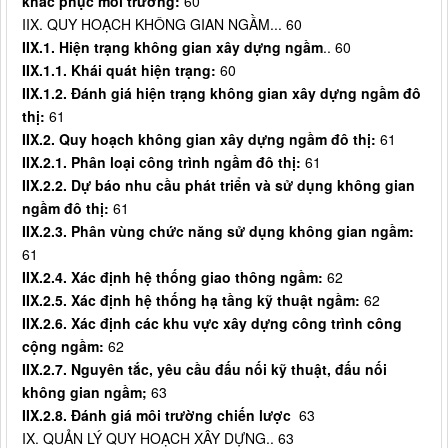
khắc phục môi trường:
60
IIX. QUY HOẠCH KHÔNG GIAN NGẦM... 60
IIX.1. Hiện trạng không gian xây dựng ngầm
.. 60
IIX.1.1. Khái quát hiện trạng:
60
IIX.1.2. Đánh giá hiện trạng không gian xây dựng ngầm đô
thị:
61
IIX.2. Quy hoạch không gian xây dựng ngầm đô thị:
61
IIX.2.1. Phân loại công trình ngầm đô thị:
61
IIX.2.2. Dự báo nhu cầu phát triển và sử dụng không gian
ngầm đô thị:
61
IIX.2.3. Phân vùng chức năng sử dụng không gian ngầm:
61
IIX.2.4. Xác định hệ thống giao thông ngầm:
62
IIX.2.5. Xác định hệ thống hạ tầng kỹ thuật ngầm:
62
IIX.2.6. Xác định các khu vực xây dựng công trình công
cộng ngầm:
62
IIX.2.7. Nguyên tắc, yêu cầu đấu nối kỹ thuật, đấu nối
không gian ngầm;
63
IIX.2.8. Đánh giá môi trường chiến lược
63
IX. QUẢN LÝ QUY HOẠCH XÂY DỰNG.. 63