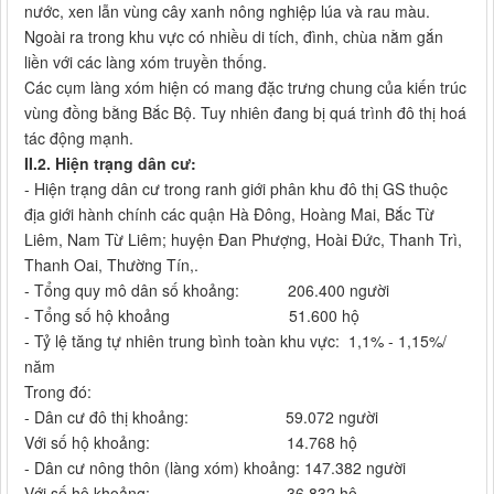
nước, xen lẫn vùng cây xanh nông nghiệp lúa và rau màu.
Ngoài ra trong khu vực có nhiều di tích, đình, chùa nằm gắn
liền với các làng xóm truyền thống.
Các cụm làng xóm hiện có mang đặc trưng chung của kiến trúc
vùng đồng bằng Bắc Bộ. Tuy nhiên đang bị quá trình đô thị hoá
tác động mạnh.
II.2. Hiện trạng dân cư:
- Hiện trạng dân cư trong ranh giới phân khu đô thị GS thuộc
địa giới hành chính các quận Hà Đông, Hoàng Mai, Bắc Từ
Liêm, Nam Từ Liêm; huyện Đan Phượng, Hoài Đức, Thanh Trì,
Thanh Oai, Thường Tín,.
- Tổng quy mô dân số khoảng: 206.400 người
- Tổng số hộ khoảng 51.600 hộ
- Tỷ lệ tăng tự nhiên trung bình toàn khu vực: 1,1% - 1,15%/
năm
Trong đó:
- Dân cư đô thị khoảng: 59.072 người
Với số hộ khoảng: 14.768 hộ
- Dân cư nông thôn (làng xóm) khoảng: 147.382 người
Với số hộ khoảng: 36.832 hộ