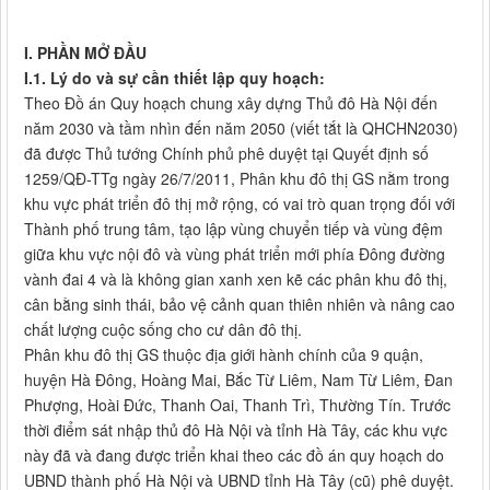
I. PHẦN MỞ ĐẦU
I.1. Lý do và sự cần thiết lập quy hoạch:
Theo Đồ án Quy hoạch chung xây dựng Thủ đô Hà Nội đến
năm 2030 và tầm nhìn đến năm 2050 (viết tắt là QHCHN2030)
đã được Thủ tướng Chính phủ phê duyệt tại Quyết định số
1259/QĐ-TTg ngày 26/7/2011, Phân khu đô thị GS nằm trong
khu vực phát triển đô thị mở rộng, có vai trò quan trọng đối với
Thành phố trung tâm, tạo lập vùng chuyển tiếp và vùng đệm
giữa khu vực nội đô và vùng phát triển mới phía Đông đường
vành đai 4 và là không gian xanh xen kẽ các phân khu đô thị,
cân bằng sinh thái, bảo vệ cảnh quan thiên nhiên và nâng cao
chất lượng cuộc sống cho cư dân đô thị.
Phân khu đô thị GS thuộc địa giới hành chính của 9 quận,
huyện Hà Đông, Hoàng Mai, Bắc Từ Liêm, Nam Từ Liêm, Đan
Phượng, Hoài Đức, Thanh Oai, Thanh Trì, Thường Tín. Trước
thời điểm sát nhập thủ đô Hà Nội và tỉnh Hà Tây, các khu vực
này đã và đang được triển khai theo các đồ án quy hoạch do
UBND thành phố Hà Nội và UBND tỉnh Hà Tây (cũ) phê duyệt.