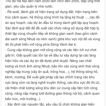
Thủ đô Hà Nội đến năm 2030 tầm nhìn đến 2050, đáp ứng thời
gian, yêu cầu quản lý nhà nước.
- Rà soát, đánh giá về hiện trạng sử dụng đất, hiện trạng kiến
trúc cảnh quan, hệ thống công trình hạ tầng kỹ thuật ..., các đồ
án quy hoạch, các dự án đầu tư trong danh giới lập quy hoạch.
Xác định quỹ đất để đề xuất các chức năng sử dụng đất hợp lý,
thiết lập vùng chuyển tiếp về không gian xanh (bao gồm vành
đai xanh sông Nhuệ và nêm xanh) giữa khu vực nội đô và vùng
đô thị phát triển mở rộng phía Đông Vành đai 4.
- Cung cấp không gian mở công cộng và các tiện ích vui chơi
giải trí. Giải quyết các tồn tại về đầu tư xây dựng tại các làng
hiện hữu và các dự án đã được phê duyệt. Nâng cao chất
lượng và hình ảnh sông Nhuệ, bảo tồn các vùng sinh thái nông
nghiệp tập trung (cây ăn quả, trồng hoa…), hệ thống sông hồ,
kênh, mương. Đề xuất giải pháp cải tạo chỉnh trang các khu
vực làng xóm và làng nghề truyền thống, các khu vực đô thị cũ,
cải thiện chất lượng sống khu dân cư (cung cấp tiện tích công
cộng, nâng cấp mạng lưới đường giao thông nội bộ, cảnh quan
kiến trúc, môi trường...).
- Xác định các nguyên tắc, yêu cầu tổ chức không gian kiến