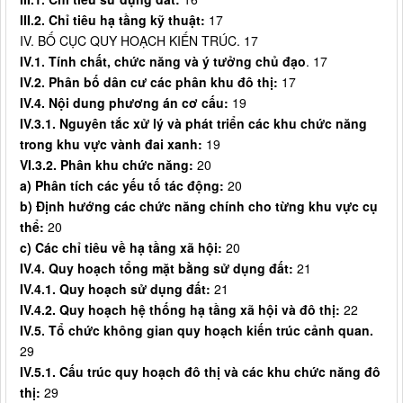
I
II
.2. Chỉ tiêu hạ tầng kỹ thuật:
17
IV. BỐ CỤC QUY HOẠCH KIẾN TRÚC. 17
IV.1. Tính chất, chức năng và ý tưởng chủ đạo
. 17
IV.2. Phân bố dân cư các phân khu đô thị:
17
IV.
4
. Nội dung phương án cơ cấu:
19
IV.3
.1
. Nguyên tắc xử lý và phát triển các khu chức năng
trong khu vực vành đai xanh:
19
VI.3.2. Phân khu chức năng:
20
a)
Phân tích các yếu tố tác động:
20
b) Định hướng các chức năng chính cho từng khu vực cụ
thể:
20
c) Các chỉ tiêu về hạ tầng xã hội:
20
IV.4. Quy hoạch tổng mặt bằng sử dụng đất:
21
IV.4.1. Quy hoạch sử dụng đất:
21
IV.4.2. Quy hoạch hệ thống hạ tầng xã hội và đô thị:
22
IV.5. Tổ chức không gian quy hoạch kiến trúc cảnh quan.
29
IV.5.1. Cấu trúc quy hoạch đô thị và các khu chức năng đô
thị:
29