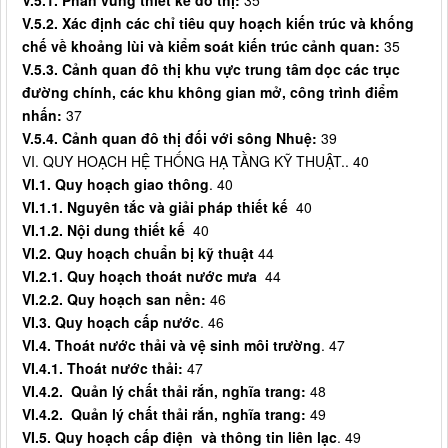
V.
5
.
1
. Phân vùng thiết kế đô thị:
35
V.
5
.
2
.
Xác định các chỉ tiêu quy hoạch kiến trúc và khống
chế về khoảng lùi và kiểm soát kiến trúc cảnh quan
:
35
V.
5
.
3
.
Cảnh quan đô thị khu vực trung tâm dọc các trục
đường chính, các khu không gian mở, công trình điểm
nhấn
:
37
V.
5
.
4
. Cảnh quan đô thị đối với
sông Nhuệ
:
39
VI. QUY HOẠCH HỆ THỐNG HẠ TẦNG KỸ THUẬT.. 40
VI.1.
Quy hoạch g
iao thông
. 40
VI.1.1. Nguyên tắc và giải pháp thiết kế
40
VI.1.2. Nội dung thiết kế
40
VI.2. Quy hoạch chuẩn bị kỹ thuật
44
VI.2.1. Quy hoạch thoát nước mưa
44
VI.2.2. Quy hoạch san nền:
46
VI.3. Quy hoạch cấp nước
. 46
VI.
4
. Thoát nước thải và vệ sinh môi trường
. 47
VI.
4
.1. Thoát nước thải:
47
VI.4.2. Quản lý chất thải rắn, nghĩa trang:
48
VI.4.2. Quản lý chất thải rắn, nghĩa trang:
49
VI.5. Quy hoạch cấp điện và thông tin liên lạc
. 49