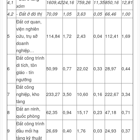
4,1
1609,42
24,16
759,26
11,35
850,16
12,81
xóm
4,2
-
Đất ở đô thị
70,09
1,05
3,63
0,05
66,46
1,00
Đất cơ quan,
viện nghiên
5
cứu, trụ sở
114,84
1,72
2,43
0,04
112,41
1,69
doanh
nghiệp…
Đất công trình
di tích, tôn
6
50,99
0,77
22,02
0,33
28,97
0,44
giáo - tín
ngưỡng
Đất công
7
nghiệp, kho
233,27
3,50
10,60
0,16
222,67
3,34
tàng
Đất an ninh,
8
62,35
0,94
15,17
0,23
47,18
0,71
quốc phòng
Đất công trình
9
đầu mối hạ
26,69
0,40
1,76
0,03
24,93
0,37
tầng kỹ thuật