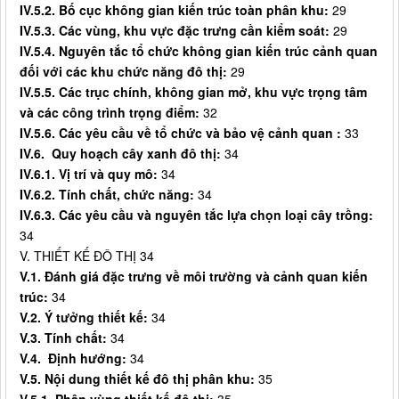
IV.5.2. Bố cục không gian kiến trúc toàn phân khu:
29
IV.5.3. Các vùng, khu vực đặc trưng cần kiểm soát:
29
IV.5.4. Nguyên tắc tổ chức không gian kiến trúc cảnh quan
đối với các khu chức năng đô thị:
29
IV.5.5. Các trục chính, không gian mở, khu vực trọng tâm
và các công trình trọng điểm:
32
IV.5.6.
Các yêu cầu về tổ chức và bảo vệ cảnh quan :
33
IV.6. Quy hoạch cây xanh đô thị:
34
IV.6.1. Vị trí và quy mô:
34
IV.6.2. Tính chất, chức năng:
34
IV.6.3. Các yêu cầu và nguyên tắc lựa chọn loại cây trồng:
34
V. THIẾT KẾ ĐÔ THỊ 34
V.1. Đánh giá đặc trưng về môi trường và cảnh quan kiến
trúc:
34
V.
2
. Ý tưởng thiết kế:
34
V.3. Tính chất:
34
V.
4
. Định hướng:
34
V.
5
.
Nội dung
thiết kế đô thị phân khu
:
35