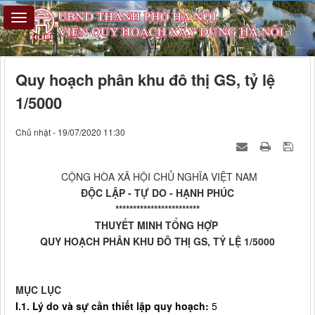
Quy hoạch phân khu đô thị GS, tỷ lệ
1/5000
Chủ nhật - 19/07/2020 11:30
CỘNG HÒA XÃ HỘI CHỦ NGHĨA VIỆT NAM
ĐỘC LẬP - TỰ DO - HẠNH PHÚC
************************
THUYẾT MINH TỔNG HỢP
QUY HOẠCH PHÂN KHU ĐÔ THỊ GS, TỶ LỆ 1/5000
MỤC LỤC
I.1. Lý do và sự cần thiết lập quy hoạch:
5