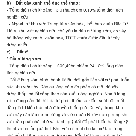
b)
Đất cây xanh thể dục thể thao:
- Tổng diện tích khoảng 13,01ha chiếm 0,19% tổng diện tích
nghiên cứu.
- Ngoại trừ khu vực Trung tâm văn hóa, thể thao quận Bắc Từ
Liêm, khu vực nghiên cứu chủ yếu là dân cư làng xóm, do vậy
hệ thống cây xanh, vườn hoa, TDTT chưa được đầu tư xây
dựng nhiều.
c)
Đất ở
* Đất ở làng xóm
- Tổng diện tích khoảng 1609,42ha chiếm 24,12% tổng diện
tích nghiên cứu.
- Đất ở làng xóm hình thành từ lâu đời, gắn liền với sự phát triển
của khu vực này. Dân cư làng xóm đa phần có mật độ xây
dựng thấp, có lối sống theo sản xuất nông nghiệp. Nhà ở làng
xóm đang dần đô thị hóa tự phát, thiếu sự kiểm soát nên mất
dần giá trị kiến trúc nhà ở truyền thống cũ. Do vậy, trong khu
vực này cần lập dự án riêng và việc quản lý xây dựng trong khu
vực cần phải chặt chẽ và dành quỹ đất để phát triển hạ tầng kỹ
thuật và hạ tầng xã hội. Khu vực có mật độ dân cư tập trung
chủ yếu tại Khu vực quận Hà Đông Bắc Từ Liêm và Nam Từ