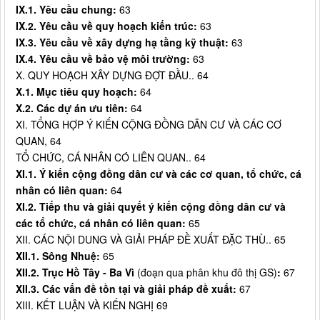
IX.1. Yêu cầu chung:
63
IX.2. Yêu cầu về quy hoạch kiến trúc:
63
IX.3. Yêu cầu về xây dựng hạ tầng kỹ thuật:
63
IX.4. Yêu cầu về bảo vệ môi trường:
63
X. QUY HOẠCH XÂY DỰNG ĐỢT ĐẦU.. 64
X.1. Mục tiêu quy hoạch:
64
X.2. Các dự án ưu tiên:
64
XI. TỔNG HỢP Ý KIẾN CỘNG ĐỒNG DÂN CƯ VÀ CÁC CƠ
QUAN, 64
TỔ CHỨC, CÁ NHÂN CÓ LIÊN QUAN.. 64
XI.1. Ý kiến cộng đồng dân cư và các cơ quan, tổ chức, cá
nhân có liên quan:
64
XI.2. Tiếp thu và giải quyết ý kiến cộng đồng dân cư và
các tổ chức, cá nhân có liên quan:
65
XII. CÁC NỘI DUNG VÀ GIẢI PHÁP ĐỀ XUẤT ĐẶC THÙ.. 65
XII.1. Sông Nhuệ:
65
XII.2. Trục Hồ Tây - Ba Vì
(đoạn qua phân khu đô thị GS)
:
67
XII.3. Các vấn đề tồn tại và giải pháp đề xuất:
67
XIII. KẾT LUẬN VÀ KIẾN NGHỊ 69