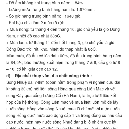
- Độ ẩm không khí trung bình năm: 84%.
- Lượng mưa trung bình hàng năm là: 1.670mm.
- Số giờ nắng trung bình năm: 1640 giờ.
- Khí hậu chia làm 2 mùa rõ rệt:
+ Mùa nóng: từ tháng 4 đến tháng 10, gió chủ yếu là gió Đông
Nam, nhiệt độ cao nhất 38oC.
+ Mùa lạnh: từ tháng 11 đến hết tháng 3, gió chủ yếu là gió
Đông Bắc; trời rét, khô, nhiệt độ thấp nhất là 8oC.
Mùa mưa, độ ẩm có lúc đạt 100%, độ ẩm trung bình hàng năm
là 84,5%; bão thường xuất hiện trong tháng 7 & 8, cấp gió từ 8
– 10, có khi giật đến cấp 12.
d)
Địa chất thuỷ văn, địa chất công trình :
Sông Nhuệ dài 74km (đoạn nằm trong phạm vi nghiên cứu dài
khoảng 30km) nối liền sông Hồng qua cống Liên Mạc và với
sông Đáy qua cống Lương Cổ (Hà Nam), là trục tưới tiêu kết
hợp của hệ thống. Cống Liên mạc về mùa kiệt luôn mở để lấy
nước sông Hồng vào sông Nhuệ, mùa lũ chỉ mở khi mực nước
sông Hồng dưới mức báo động cấp 1 và trong đồng có nhu cầu
cấp nước. hiện nay nước sông Nhuệ đang bị ô nhiễm cực kỳ
nghiêm trọng do nước thải từ các khu dân cư và xí nghiệp hai