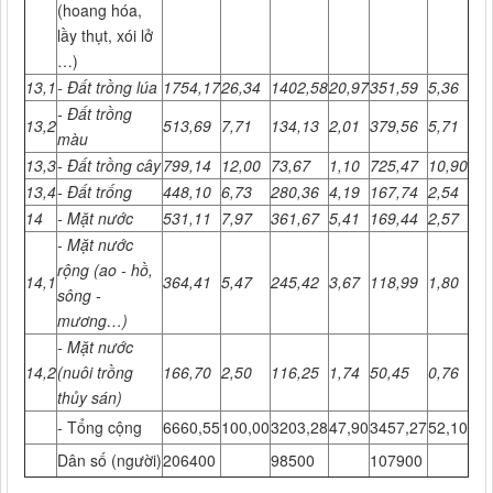
(hoang hóa,
lầy thụt, xói lở
…)
13,1
-
Đất trồng lúa
1754,17
26,34
1402,58
20,97
351,59
5,36
-
Đất trồng
13,2
513,69
7,71
134,13
2,01
379,56
5,71
màu
13,3
-
Đất trồng cây
799,14
12,00
73,67
1,10
725,47
10,90
13,4
-
Đất trống
448,10
6,73
280,36
4,19
167,74
2,54
14
- Mặt nước
531,11
7,97
361,67
5,41
169,44
2,57
- Mặt nước
rộng (ao - hồ,
14,1
364,41
5,47
245,42
3,67
118,99
1,80
sông -
mương…)
- Mặt nước
14,2
(nuôi trồng
166,70
2,50
116,25
1,74
50,45
0,76
thủy sán)
- Tổng cộng
6660,55
100,00
3203,28
47,90
3457,27
52,10
Dân số (người)
206400
98500
107900