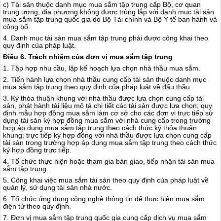
c) Tài sản thuộc danh mục mua sắm tập trung cấp Bộ, cơ quan
trung ương, địa phương không được trùng lắp với danh mục tài sản
mua sắm tập trung quốc gia do Bộ Tài chính và Bộ Y tế ban hành và
công b
ố
.
4. Danh mục tài sản mua sắm tập trung phải được công khai theo
quy định của pháp luật.
Điều 6. Trách nhiệm của đơn vị mua sắm tập trung
1. Tập hợp nhu cầu, lập kế hoạch lựa chọn nhà thầu mua sắm.
2. Tiến hành lựa chọn nhà thầu cung cấp tài sản thuộc danh mục
mua sắm tập trung theo quy định của pháp luật về đấu thầu.
3. Ký thỏa thuận khung với nhà thầu được lựa chọn cung cấp tài
sản, phát hành tài liệu mô tả chi tiết các tài sản được lựa chọn; quy
định mẫu hợp đồng mua sắm làm cơ sở cho các đơn vị trực tiếp sử
dụng tài sản ký hợp đồng mua sắm với nhà cung cấp trong trường
hợp áp dụng mua sắm tập trung theo cách thức ký thỏa thuận
khung; trực tiếp ký hợp đồng với nhà thầu được lựa chọn cung cấp
tài sản trong trường hợp áp dụng mua sắm tập trung theo cách thức
ký hợp đồng trực tiếp.
4. Tổ chức thực hiện hoặc tham gia bàn giao, tiếp nhận tài sản mua
sắm tập trung.
5. Công khai việc mua sắm tài sản theo quy định của pháp luật về
quản lý, sử dụng tài sản nhà nước.
6. Tổ chức ứng dụng công nghệ thông tin để thực hiện mua sắm
điện tử theo quy định.
7. Đơn vị mua sắm tập trung quốc gia cung cấp dịch vụ mua sắm