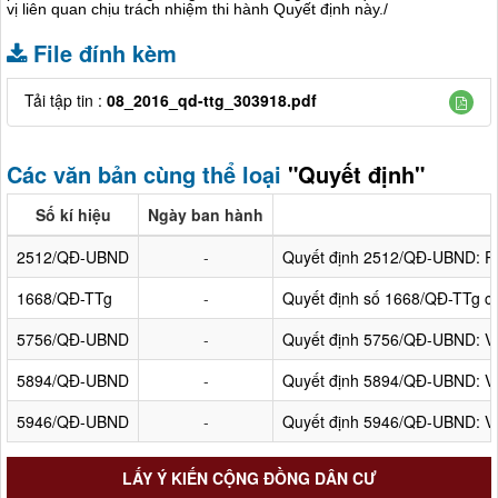
vị liên quan chịu trách nhiệm thi hành Quyết định này./
File đính kèm
Tải tập tin :
08_2016_qd-ttg_303918.pdf
Các văn bản cùng thể loại
"Quyết định"
Số kí hiệu
Ngày ban hành
2512/QĐ-UBND
-
Quyết định 2512/QĐ-UBND: Ph
1668/QĐ-TTg
-
Quyết định số 1668/QĐ-TTg c
5756/QĐ-UBND
-
Quyết định 5756/QĐ-UBND: Về 
5894/QĐ-UBND
-
Quyết định 5894/QĐ-UBND: Về
5946/QĐ-UBND
-
Quyết định 5946/QĐ-UBND: Về 
LẤY Ý KIẾN CỘNG ĐỒNG DÂN CƯ
Lấy ý kiến cơ quan, tổ chức, cá nhân có liên quan và cộng động