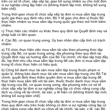
trên cơ sở tổ chức, sắp xếp lại, giao bổ sung nhiệm vụ cho một đơn
vị sự nghiệp công lập h
i
ện có (không thành lập mới, không bổ sung
biên chế).
Trong thời gian chưa tổ chức sắp xếp lại đơn vị mua sắm tập trung
quốc gia theo quy định nêu trên, Bộ Y tế giao cho đơn vị thuộc Bộ
thực hiện nhiệm vụ mua sắm tập trung quốc gia theo mô hình kiêm
nhiệm.
c) Thực hiện các nhiệm vụ khác theo quy định tại Quyết định này và
pháp luật có liên quan.
4. Các Bộ, cơ quan trung ương, Ủy ban nhân dân cấp tỉnh có trách
nhiệm:
a) Tổ chức thực hiện việc mua sắm tài sản theo phương thức tập
trung cấp Bộ, cơ quan trung ương, địa phương theo quy định tại
Quyết định này và hướng dẫn của Bộ Tài chính; chỉ đạo tập hợp đầy
đủ, kịp thời nhu cầu mua sắm tập trung để các đơn vị mua sắm tập
trung tổ chức thực hiện có hiệu quả;
b) Công bố danh mục tài sản mua sắm tập trung thuộc phạm vi
quản lý, thông báo danh mục tài sản mua sắm tập trung cho Bộ Tài
chính; quyết định th
e
o thẩm quyền đơn vị mua sắm tập trung để
thực hiện mua sắm đối với tài sản, thuốc thuộc
d
anh mục mua sắm
tập trung của Bộ, cơ quan trung ương, địa phương trên cơ sở tổ
chức sắp xếp lại đơn vị sự nghiệp công lập có chức năng cung cấp
dịch vụ công về tài chính, tài sản, y tế hiện có (không thành lập mới,
không bổ sung biên chế).
Trong thời gian chưa tổ chức sắp xếp lại đơn vị mua sắm tập trung
theo quy định nêu trên hoặc không có đơn vị sự nghiệp công lập có
chức năng cung cấp dịch vụ công về tài chính, tài sản, y tế, các Bộ,