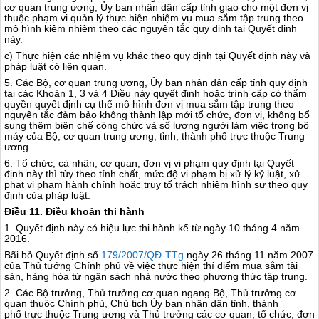
cơ quan trung ương, Ủy ban nhân dân cấp tỉnh giao cho một đơn vị
thuộc phạm vi quản lý thực hiện nhiệm vụ mua sắm tập trung theo
mô hình kiêm nhiệm theo các nguyên tắc quy định tại Quyết định
này.
c) Thực hiện các nhiệm vụ khác theo quy định tại Quyết định này và
pháp luật có liên quan.
5. Các Bộ, cơ quan trung ương, Ủy ban nhân dân cấp tỉnh quy định
tại các Khoản 1, 3 và 4 Điều này quyết định hoặc trình cấp có thẩm
quyền quyết định cụ thể mô hình đơn vị mua sắm tập trung theo
nguyên tắc đảm bảo không thành lập mới tổ chức, đơn vị, không bổ
sung thêm biên chế công chức và số lượng người làm việc trong bộ
máy của Bộ, cơ quan trung ương, tỉnh, thành phố trực thuộc Trung
ương.
6. Tổ chức, cá nhân, cơ quan, đơn vị vi phạm quy định tại Quyết
định này thì tùy theo tính chất, mức độ vi phạm bị xử lý kỷ luật, xử
phạt vi phạm hành chính hoặc truy t
ố
trách nhiệm hình sự theo quy
định của pháp luật.
Điều 11. Điều khoản thi hành
1. Quyết định này có hiệu lực thi hành kể từ ngày 10 tháng 4 năm
2016.
Bãi bỏ Quyết định số
179/2007/QĐ-TTg
ngày 26 tháng 11 năm 2007
của Thủ tướng Chính phủ về việc thực hiện thí đi
ể
m mua s
ắ
m tài
sản, hàng hóa từ ngân sách nhà nước theo phương thức tập trung.
2. Các Bộ trưởng, Thủ trưởng cơ quan ngang Bộ, Thủ trưởng cơ
quan thuộc Chính phủ, Chủ tịch Ủy ban nhân dân tỉnh, thành
phố
tr
ực thuộc Trung ương và Thủ trưởng các cơ quan, tổ chức, đơn