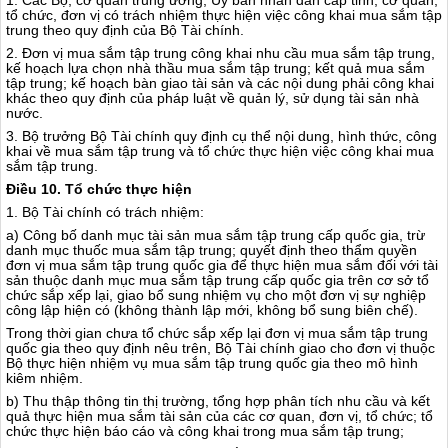
tổ chức, đơn vị có trách nhiệm thực hiện việc công khai mua sắm tập
trung theo quy định của Bộ Tài chính.
2. Đơn vị mua sắm tập trung công khai nhu cầu mua sắm tập trung,
kế hoạch lựa chọn nhà thầu mua sắm tập trung; kết quả mua sắm
tập trung; kế hoạch bàn giao tài sản và các nội dung phải công khai
khác theo quy định của pháp luật về quản lý, sử dụng tài sản nhà
nước.
3. Bộ trưởng Bộ Tài chính quy định cụ thể nội dung, hình thức, công
khai về mua sắm tập trung và tổ chức thực hiện việc công khai mua
s
ắ
m tập trung.
Điều 10. Tổ chức thực hiện
1. Bộ Tài chính có trách nhiệm:
a) Công bố danh mục tài sản mua sắm tập trung cấp quốc gia, trừ
danh mục thuốc mua sắm tập trung; quyết định theo thẩm quyền
đơn vị mua sắm t
ậ
p trung quốc gia để thực hiện mua sắm đối với tài
sản thuộc danh mục mua sắm tập trung cấp quốc gia trên cơ sở tổ
chức sắp xếp lại, giao bổ sung nhiệm vụ cho một đơn vị sự nghiệp
công lập hiện có (không thành lập mới, không bổ sung biên chế).
Trong thời gian chưa tổ chức sắp xếp lại đơn vị mua sắm tập trung
quốc gia theo quy định nêu trên, Bộ Tài chính giao cho đơn vị thuộc
Bộ thực hiện nhiệm vụ mua sắm tập trung quốc gia theo mô hình
kiêm nhiệm.
b) Thu thập thông tin thị trường, tổng hợp phân tích nhu cầu và kết
quả thực hiện mua sắm tài sản của các cơ quan, đơn vị, tổ chức; tổ
chức thực hiện báo cáo và công khai trong mua sắm tập trung;