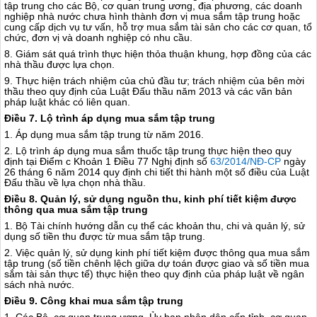
tập trung cho các Bộ, cơ quan trung ương, địa phương, các doanh
nghiệp nhà nước chưa hình thành đơn vị mua sắm tập trung hoặc
cung cấp dịch vụ tư vấn, hỗ trợ mua sắm tài sản cho các cơ quan, tổ
chức, đơn vị và doanh nghiệp có nhu cầu.
8. Giám sát quá trình thực hiện thỏa thuận khung, hợp đồng của các
nhà thầu được lựa chọn.
9. Thực hiện trách nhiệm của chủ đầu tư; trách nhiệm của bên mời
thầu theo quy định của Luật Đấu thầu năm 2013 và các văn bản
pháp luật khác có liên quan.
Điều 7. Lộ trình áp dụng mua sắm tập trung
1. Áp dụng mua sắm tập trung từ năm 2016.
2. Lộ trình áp dụng mua sắm thuốc tập trung thực hiện theo quy
định tại Điểm c Khoản 1 Điều 77 Nghị định số
63/2014/NĐ-CP
ngày
26 tháng 6 năm 2014 quy định chi ti
ế
t thi hành một số điều của Luật
Đấu thầu về lựa chọn nhà thầu.
Điều 8. Quản lý, sử dụng nguồn thu, kinh phí tiết kiệm được
thông qua mua sắm tập trung
1. Bộ Tài chính hướng dẫn cụ thể các khoản thu, chi và quản lý, sử
dụng số tiền thu được từ mua sắm tập trung.
2. V
i
ệc quản lý, sử dụng kinh phí tiết kiệm được thông qua mua sắm
tập trung (số tiền chênh lệch giữa dự toán được giao và số tiền mua
sắm tài sản thực tế) thực hiện theo quy định của pháp luật về ngân
sách nhà nước.
Điều 9. Công khai mua sắm tập trung
1. Các Bộ, cơ quan trung ương, Ủy ban nhân dân cấp tỉnh, cơ quan,