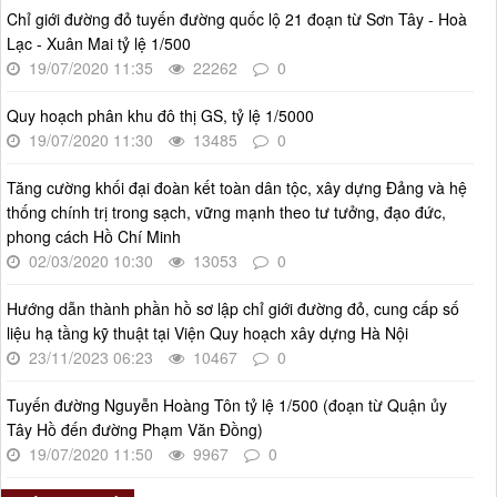
Chỉ giới đường đỏ tuyến đường quốc lộ 21 đoạn từ Sơn Tây - Hoà
Số 27/UBND-ĐT
Lạc - Xuân Mai tỷ lệ 1/500
Triển khai thực hiện Nghị quyết số 34/2024/NQ-HĐND ngày
19/07/2020 11:35
22262
0
19/11/2024 của Hội đồng nhân dân Thành phố.
Thời gian đăng: 08/01/2025
Quy hoạch phân khu đô thị GS, tỷ lệ 1/5000
lượt xem: 947 | lượt tải:404
19/07/2020 11:30
13485
0
Tăng cường khối đại đoàn kết toàn dân tộc, xây dựng Đảng và hệ
thống chính trị trong sạch, vững mạnh theo tư tưởng, đạo đức,
phong cách Hồ Chí Minh
02/03/2020 10:30
13053
0
Hướng dẫn thành phần hồ sơ lập chỉ giới đường đỏ, cung cấp số
liệu hạ tầng kỹ thuật tại Viện Quy hoạch xây dựng Hà Nội
23/11/2023 06:23
10467
0
Tuyến đường Nguyễn Hoàng Tôn tỷ lệ 1/500 (đoạn từ Quận ủy
Tây Hồ đến đường Phạm Văn Đồng)
19/07/2020 11:50
9967
0