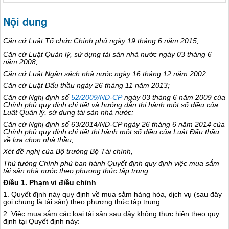
Nội dung
Căn cứ Luật Tổ chức Chính phủ ngày 19 tháng 6 năm 2015;
Căn cứ Luật Quản lý
,
sử dụng tài sản nhà nước ngày 03 tháng 6
năm 2008;
Căn cứ Luật Ngân sách nhà nước ngày 16 tháng 12 năm 2002;
Căn cứ Luật Đấu thầu ngày 26 tháng
11
năm 2013;
Căn cứ Nghị định s
ố
52/2009/NĐ-CP
ngày 03 tháng 6 năm 2009 của
Chính phủ quy định chi tiết và hướng dẫn thi hành một số điều của
Luật Quản lý, sử dụng tài sản nhà nước;
Căn cứ Nghị định số 63/20
1
4/NĐ-CP ngày 26 tháng 6 năm 2014 của
Chính phủ quy định ch
i
tiết thi hành một số điều của Luật Đ
ấ
u thầu
về lựa chọn nhà thầu;
Xét đề nghị của Bộ trưởng Bộ Tài chính,
Thủ tướng Chính phủ ban hành Q
u
yết định quy định việc mua sắm
tài sản nhà nước theo phươ
n
g thức tập trung.
Điều 1. Phạm vi điều chỉnh
1. Quyết định này quy định về mua sắm hàng hóa, dịch vụ (sau đây
gọi chung là tài sản) theo phương thức tập trung.
2. Việc mua sắm các loại tài sản sau đây không thực hiện theo quy
định tại Quyết định này: