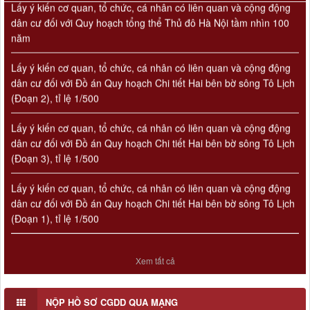
dân cư đối với Quy hoạch tổng thể Thủ đô Hà Nội tầm nhìn 100
năm
Lấy ý kiến cơ quan, tổ chức, cá nhân có liên quan và cộng động
dân cư đối với Đồ án Quy hoạch Chi tiết Hai bên bờ sông Tô Lịch
(Đoạn 2), tỉ lệ 1/500
Lấy ý kiến cơ quan, tổ chức, cá nhân có liên quan và cộng động
dân cư đối với Đồ án Quy hoạch Chi tiết Hai bên bờ sông Tô Lịch
Số 908/KH-VQH
(Đoạn 3), tỉ lệ 1/500
Kế hoạch Thông tin, tuyên truyền về cải cách hành chính nhà
nước của Viện Quy hoạch xây dựng Hà Nội giai đoạn 2026 -
2030
Lấy ý kiến cơ quan, tổ chức, cá nhân có liên quan và cộng động
dân cư đối với Đồ án Quy hoạch Chi tiết Hai bên bờ sông Tô Lịch
Thời gian đăng: 16/07/2026
(Đoạn 1), tỉ lệ 1/500
lượt xem: 74 | lượt tải:30
2512/QĐ-UBND
Quyết định số 2512/QĐ-UBND v/v Phê duyệt Quy hoạch tổng
Xem tất cả
thể Thủ đô Hà Nội tầm nhìn 100 năm
Thời gian đăng: 14/05/2026
lượt xem: 1223 | lượt tải:735
NỘP HỒ SƠ CGDD QUA MẠNG