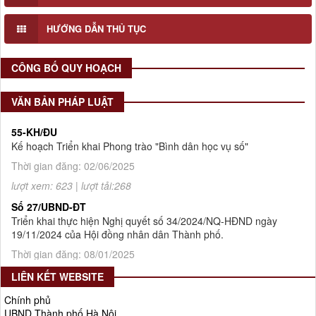
4386/QĐ-UBND
Quyết định số 4386/QĐ-UBND v/v Ban hành Kế hoạch thông
HƯỚNG DẪN THỦ TỤC
tin, tuyên truyền về cải cách hành chính nhà nước thành phố
Hà Nội năm 2025
CÔNG BỐ QUY HOẠCH
Thời gian đăng: 25/08/2025
lượt xem: 567 | lượt tải:266
VĂN BẢN PHÁP LUẬT
55-KH/ĐU
Kế hoạch Triển khai Phong trào "Bình dân học vụ số"
Thời gian đăng: 02/06/2025
lượt xem: 623 | lượt tải:268
Số 27/UBND-ĐT
Triển khai thực hiện Nghị quyết số 34/2024/NQ-HĐND ngày
19/11/2024 của Hội đồng nhân dân Thành phố.
Thời gian đăng: 08/01/2025
lượt xem: 947 | lượt tải:404
LIÊN KẾT WEBSITE
Số 908/KH-VQH
Kế hoạch Thông tin, tuyên truyền về cải cách hành chính nhà
Chính phủ
nước của Viện Quy hoạch xây dựng Hà Nội giai đoạn 2026 -
UBND Thành phố Hà Nội