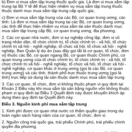
b) Đơn vị mua sắm tập trung thuốc quốc gia: Là đơn vị mua sắm tập
trung tại Bộ Y tế để thực hiện nhiệm vụ mua sắm tập trung thuốc
thuộc danh mục mua sắm tập trung cấp quốc gia;
c) Đơn vị mua sắm tập trung của các Bộ, cơ quan trung ương, các
tỉnh: Là đơn vị mua sắm tập trung tại các Bộ, cơ quan trung ương,
các tỉnh để thực hiện nhiệm vụ mua sắm tài sản thuộc danh mục
mua sắm tập trung cấp Bộ, cơ quan trung ương, địa phương.
2. Các cơ quan nhà nư
ớ
c, đơn vị sự nghiệp công lập, đơn vị vũ
trang nhân dân, tổ chức chính trị, tổ chức chính trị - xã hội, tổ chức
chính trị xã hội - nghề nghiệp, tổ chức xã hội, tổ chức xã hội - nghề
nghiệp, Ban Quản lý dự án (sau đây gọi tắt là cơ quan, tổ chức, đơn
vị) thuộc các Bộ, cơ quan ngang Bộ, cơ quan thuộc Chính phủ, cơ
quan trung ương của tổ chức chính trị, tổ chức chính trị - xã hội, tổ
chức chính trị xã hội - nghề nghiệp, tổ chức xã hội, tổ chức xã hội -
nghề nghiệp, cơ quan khác ở trung ương (gọi là các Bộ, cơ quan
trung ương) và các tỉnh, thành phố trực thuộc trung ương (gọi là
tỉnh) trực tiếp sử dụng tài sản thuộc danh mục mua sắm tập trung.
3. Các cơ quan, tổ chức, đơn vị không thuộc phạm vi quy định tại
Khoản 2 Điều này khi mua sắm tài sản bằng nguồn vốn không thuộc
phạm vi quy định tại Điều 3 Quyết định này được khuyến khích áp
dụng theo quy định tại Quyết định này.
Điều 3. Nguồn kinh phí mua sắm tập trung
1. Kinh phí được cơ quan nhà nước có thẩm quyền giao trong dự
toán ngân sách hàng năm của cơ quan, tổ chức, đơn vị.
2. Nguồn công trái quốc gia, trái phiếu Chính phủ, trái phiếu chính
quyền địa phương.