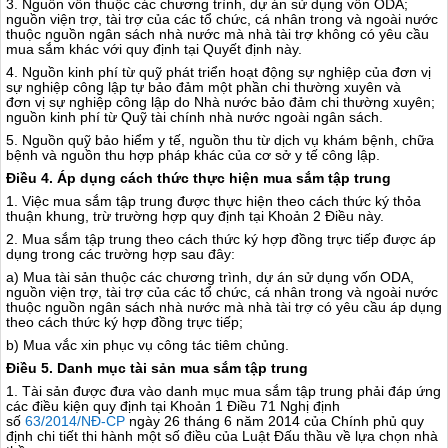
3. Nguồn vốn thuộc các chương trình, dự án sử dụng vốn ODA;
nguồn viện trợ, tài trợ của các tổ chức, cá nhân trong và ngoài nước
thuộc nguồn ngân sách nhà nước mà nhà tài trợ không có yêu cầu
mua sắm khác với quy định tại Quyết định này.
4. Ngu
ồ
n kinh phí từ quỹ phát triển hoạt động sự nghiệp của đơn vị
sự nghiệp công lập tự bảo đảm một phần chi thường xuyên và
đ
ơn
vị sự nghiệp công lập do Nhà nước bảo đảm chi thường xuyên;
nguồn kinh phí từ Quỹ tài chính nhà nước ngoài ng
â
n sách.
5. Nguồn quỹ bảo hiểm y tế, nguồn thu từ dịch vụ khám bệnh, chữa
bệnh và nguồn thu hợp pháp khác của cơ sở y tế công lập.
Điều 4. Áp dụng cách th
ứ
c thực hiện mua sắm tập trung
1. Việc mua sắm tập trung được thực hiện theo cách thức ký thỏa
thuận khung, trừ trường hợp quy định tại Khoản 2 Điều này.
2. Mua s
ắ
m tập trung theo cách thức ký hợp đồng trực tiếp được áp
dụng trong các trường hợp sau đây:
a) Mua tài sản thuộc các chương trình, dự án sử dụng vốn ODA,
nguồn viện trợ, tài trợ của các tổ chức, cá nhân trong và ngoài nước
thuộc nguồn ngân sách nhà nước mà nhà tà
i tr
ợ có yêu cầu áp dụng
theo cách thức ký hợp đồng trực tiếp;
b) Mua vắc xin phục vụ công tác tiêm chủng.
Điều 5. Danh mục tài sản mua sắm tập trung
1. Tài sản được đưa vào danh mục mua sắm tập trung phải đáp ứng
các điều kiện quy định tại Khoản 1 Điều 71 Nghị định
số
63/2014/NĐ-CP
ngày 26 tháng 6 năm 2014 của Chính phủ quy
định chi tiết thi hành một s
ố
đi
ề
u của Luật Đấu thầu về lựa chọn nhà