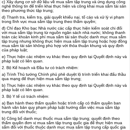
c) Xây dựng cơ s
ở
dữ liệu về mua sắm tập trung và ứng dụng công
nghệ thông tin để triển khai thực hiện và công khai mua s
ắ
m tài sản
theo phương thức tập trung;
d) Thanh tra, kiểm tra, giải quyết khiếu nại, tố cáo và xử lý vi phạm
trong lĩnh vực mua sắm tập trung theo thẩm quyền;
đ) Chỉ đạo Kho bạc Nhà nước các cấp thực hiện kiểm soát chi đối
với mua sắm tập trung từ nguồn ngân sách nhà nước; không thanh
toán các khoản kinh phí mua sắm tài sản thuộc danh mục mua sắm
tập trung nhưng không thực hiện mua sắm tập trung hoặc hợp đồng
mua sắm tài sản không phù hợp với thỏa thuận khung và quy định
của pháp luật;
e) Thực hiện các nhiệm vụ khác theo quy định tại Quyết định này và
pháp luật có liên quan.
2. Bộ Kế hoạch và Đầu tư có trách nhiệm:
a) Trình Thủ tướng Chính phủ phê duyệt lộ trình triển khai đấu thầu
qua mạng để thực hiện mua sắm tập trung;
b) Thực hiện các nhiệm vụ khác theo quy định tại Quyết định này và
pháp luật có liên quan.
3. Bộ Y tế có trách nhiệm:
a) Ban hành theo thẩm quyền hoặc trình cấp có thẩm quyền ban
hành văn bản quy phạm pháp luật hướng dẫn việc mua sắm tập
trung đối với thuốc;
b) Công bố danh mục thuốc mua sắm tập trung; quyết định theo
thẩm quyền đơn vị mua sắm tập trung quốc gia để thực hiện mua
sắm đối với thuốc thuộc danh mục mua sắm tập trung cấp quốc gia