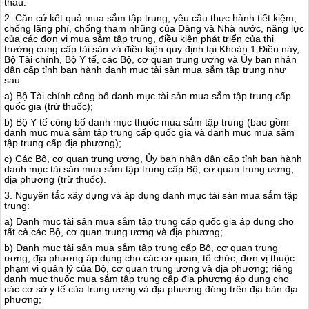
thầu.
2. Căn cứ kết quả mua sắm tập trung, yêu cầu thực hành tiết kiệm,
chống lãng phí, chống tham nhũng của Đảng và Nhà nước, năng lực
của các đơn vị mua sắm tập trung, điều kiện phát triển của thị
trường cung cấp tài sản và điều kiện quy định tại Khoản 1 Điều này,
Bộ Tài chính, Bộ Y t
ế
, các Bộ, cơ quan trung ương và Ủy ban nhân
dân cấp tỉnh ban hành danh mục tài sản mua s
ắ
m tập trung như
sau:
a) Bộ Tài chính công bố danh mục tài sản mua sắm tập trung cấp
quốc gia (trừ thuốc);
b) Bộ Y tế công bố danh mục thuốc mua sắm tập trung (bao gồm
danh mục mua sắm tập trung cấp quốc gia và
d
anh mục mua sắm
tập trung cấp địa phương);
c) Các Bộ, cơ quan trung ương, Ủy ban nhân dân cấp tỉnh ban hành
danh mục tài sản mua sắm tập trung cấp Bộ, cơ quan trung ương,
địa phương (trừ thuốc).
3. Nguyên tắc xây dựng và áp dụng danh mục tài sản mua sắm tập
trung:
a) Danh mục tài sản mua sắm tập trung cấp quốc gia áp dụng cho
t
ấ
t cả các Bộ, cơ quan trung ương và địa phương;
b) Danh mục tài sản mua sắm tập trung cấp Bộ, cơ quan trung
ương, địa phương áp dụng cho các cơ quan, tổ chức, đơn vị thuộc
phạm vi quản lý của Bộ, cơ quan trung ương và địa phương; riêng
danh mục thu
ố
c mua s
ắ
m tập trung cấp địa phương áp dụng cho
các cơ sở y tế của trung ương và địa phương đ
ó
ng trên địa bàn địa
phương;