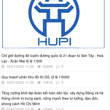
lượt xem: 1235 | lượt tải:806
4386/QĐ-UBND
Quyết định số 4386/QĐ-UBND v/v Ban hành Kế hoạch thông
tin, tuyên truyền về cải cách hành chính nhà nước thành phố
Hà Nội năm 2025
Thời gian đăng: 25/08/2025
lượt xem: 570 | lượt tải:266
55-KH/ĐU
Kế hoạch Triển khai Phong trào "Bình dân học vụ số"
Chỉ giới đường đỏ tuyến đường quốc lộ 21 đoạn từ Sơn Tây - Hoà
Thời gian đăng: 02/06/2025
Lạc - Xuân Mai tỷ lệ 1/500
lượt xem: 625 | lượt tải:268
19/07/2020 11:35
22268
0
Số 27/UBND-ĐT
Triển khai thực hiện Nghị quyết số 34/2024/NQ-HĐND ngày
Quy hoạch phân khu đô thị GS, tỷ lệ 1/5000
19/11/2024 của Hội đồng nhân dân Thành phố.
19/07/2020 11:30
13514
0
Thời gian đăng: 08/01/2025
Tăng cường khối đại đoàn kết toàn dân tộc, xây dựng Đảng và hệ
lượt xem: 951 | lượt tải:404
thống chính trị trong sạch, vững mạnh theo tư tưởng, đạo đức,
phong cách Hồ Chí Minh
02/03/2020 10:30
13056
0