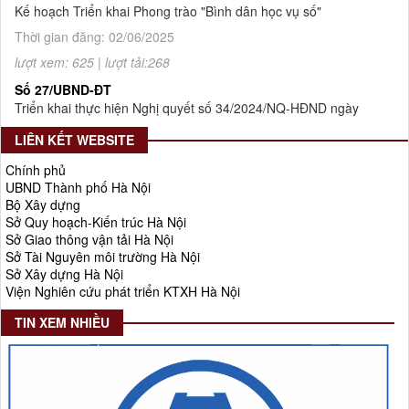
Thời gian đăng: 02/06/2025
lượt xem: 625 | lượt tải:268
Số 27/UBND-ĐT
Triển khai thực hiện Nghị quyết số 34/2024/NQ-HĐND ngày
19/11/2024 của Hội đồng nhân dân Thành phố.
Thời gian đăng: 08/01/2025
LIÊN KẾT WEBSITE
lượt xem: 951 | lượt tải:404
Chính phủ
UBND Thành phố Hà Nội
Số 908/KH-VQH
Bộ Xây dựng
Kế hoạch Thông tin, tuyên truyền về cải cách hành chính nhà
Sở Quy hoạch-Kiến trúc Hà Nội
nước của Viện Quy hoạch xây dựng Hà Nội giai đoạn 2026 -
Sở Giao thông vận tải Hà Nội
2030
Sở Tài Nguyên môi trường Hà Nội
Sở Xây dựng Hà Nội
Thời gian đăng: 16/07/2026
Viện Nghiên cứu phát triển KTXH Hà Nội
lượt xem: 78 | lượt tải:30
TIN XEM NHIỀU
2512/QĐ-UBND
Quyết định số 2512/QĐ-UBND v/v Phê duyệt Quy hoạch tổng
thể Thủ đô Hà Nội tầm nhìn 100 năm
Thời gian đăng: 14/05/2026