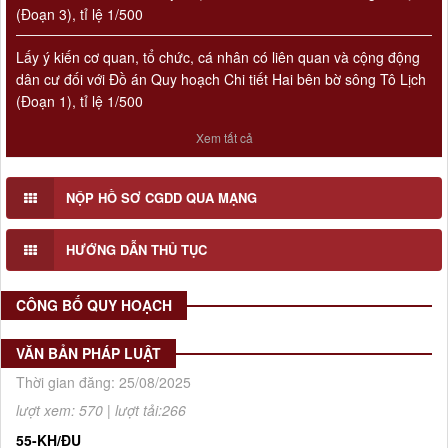
(Đoạn 3), tỉ lệ 1/500
Số 908/KH-VQH
Kế hoạch Thông tin, tuyên truyền về cải cách hành chính nhà
Lấy ý kiến cơ quan, tổ chức, cá nhân có liên quan và cộng động
nước của Viện Quy hoạch xây dựng Hà Nội giai đoạn 2026 -
dân cư đối với Đồ án Quy hoạch Chi tiết Hai bên bờ sông Tô Lịch
2030
(Đoạn 1), tỉ lệ 1/500
Thời gian đăng: 16/07/2026
lượt xem: 78 | lượt tải:30
Xem tất cả
2512/QĐ-UBND
Quyết định số 2512/QĐ-UBND v/v Phê duyệt Quy hoạch tổng
thể Thủ đô Hà Nội tầm nhìn 100 năm
NỘP HỒ SƠ CGDD QUA MẠNG
Thời gian đăng: 14/05/2026
HƯỚNG DẪN THỦ TỤC
lượt xem: 1235 | lượt tải:806
4386/QĐ-UBND
Quyết định số 4386/QĐ-UBND v/v Ban hành Kế hoạch thông
CÔNG BỐ QUY HOẠCH
tin, tuyên truyền về cải cách hành chính nhà nước thành phố
Hà Nội năm 2025
VĂN BẢN PHÁP LUẬT
Thời gian đăng: 25/08/2025
lượt xem: 570 | lượt tải:266
55-KH/ĐU
Kế hoạch Triển khai Phong trào "Bình dân học vụ số"