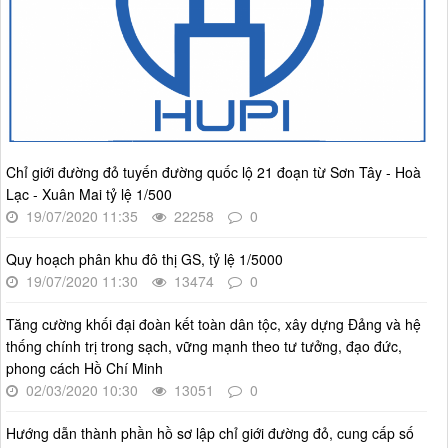
lượt xem: 73 | lượt tải:30
2512/QĐ-UBND
Quyết định số 2512/QĐ-UBND v/v Phê duyệt Quy hoạch tổng
thể Thủ đô Hà Nội tầm nhìn 100 năm
Thời gian đăng: 14/05/2026
lượt xem: 1219 | lượt tải:730
4386/QĐ-UBND
Chỉ giới đường đỏ tuyến đường quốc lộ 21 đoạn từ Sơn Tây - Hoà
Quyết định số 4386/QĐ-UBND v/v Ban hành Kế hoạch thông
Lạc - Xuân Mai tỷ lệ 1/500
tin, tuyên truyền về cải cách hành chính nhà nước thành phố
Hà Nội năm 2025
19/07/2020 11:35
22258
0
Thời gian đăng: 25/08/2025
Quy hoạch phân khu đô thị GS, tỷ lệ 1/5000
lượt xem: 566 | lượt tải:266
19/07/2020 11:30
13474
0
55-KH/ĐU
Kế hoạch Triển khai Phong trào "Bình dân học vụ số"
Tăng cường khối đại đoàn kết toàn dân tộc, xây dựng Đảng và hệ
thống chính trị trong sạch, vững mạnh theo tư tưởng, đạo đức,
Thời gian đăng: 02/06/2025
phong cách Hồ Chí Minh
lượt xem: 620 | lượt tải:268
02/03/2020 10:30
13051
0
Số 27/UBND-ĐT
Triển khai thực hiện Nghị quyết số 34/2024/NQ-HĐND ngày
Hướng dẫn thành phần hồ sơ lập chỉ giới đường đỏ, cung cấp số
19/11/2024 của Hội đồng nhân dân Thành phố.