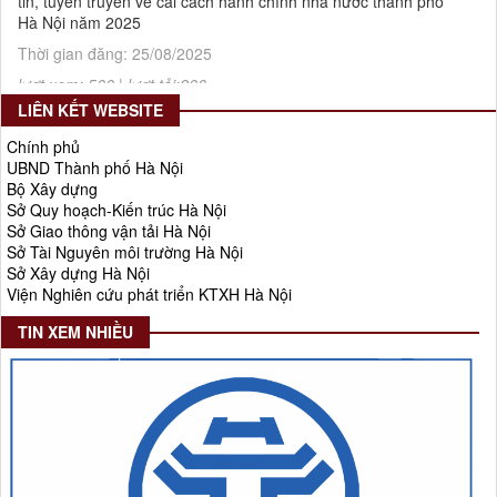
Hà Nội năm 2025
Thời gian đăng: 25/08/2025
lượt xem: 566 | lượt tải:266
55-KH/ĐU
LIÊN KẾT WEBSITE
Kế hoạch Triển khai Phong trào "Bình dân học vụ số"
Chính phủ
Thời gian đăng: 02/06/2025
UBND Thành phố Hà Nội
Bộ Xây dựng
lượt xem: 620 | lượt tải:268
Sở Quy hoạch-Kiến trúc Hà Nội
Số 27/UBND-ĐT
Sở Giao thông vận tải Hà Nội
Triển khai thực hiện Nghị quyết số 34/2024/NQ-HĐND ngày
Sở Tài Nguyên môi trường Hà Nội
19/11/2024 của Hội đồng nhân dân Thành phố.
Sở Xây dựng Hà Nội
Viện Nghiên cứu phát triển KTXH Hà Nội
Thời gian đăng: 08/01/2025
lượt xem: 947 | lượt tải:404
TIN XEM NHIỀU
Số 908/KH-VQH
Kế hoạch Thông tin, tuyên truyền về cải cách hành chính nhà
nước của Viện Quy hoạch xây dựng Hà Nội giai đoạn 2026 -
2030
Thời gian đăng: 16/07/2026