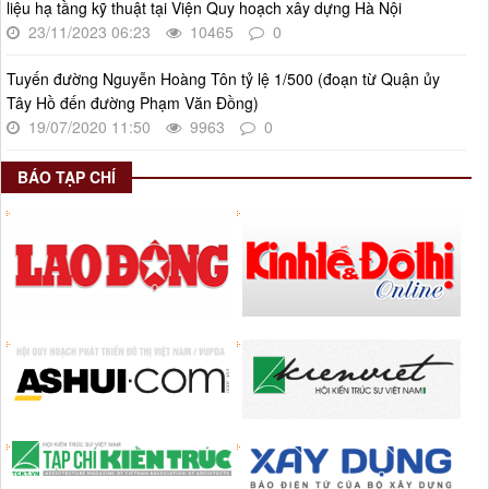
liệu hạ tầng kỹ thuật tại Viện Quy hoạch xây dựng Hà Nội
Thời gian đăng: 08/01/2025
23/11/2023 06:23
10465
0
lượt xem: 947 | lượt tải:404
Tuyến đường Nguyễn Hoàng Tôn tỷ lệ 1/500 (đoạn từ Quận ủy
Tây Hồ đến đường Phạm Văn Đồng)
19/07/2020 11:50
9963
0
BÁO TẠP CHÍ