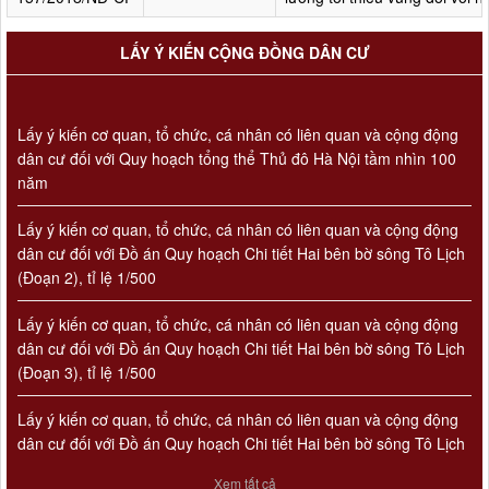
LẤY Ý KIẾN CỘNG ĐỒNG DÂN CƯ
Lấy ý kiến cơ quan, tổ chức, cá nhân có liên quan và cộng động
dân cư đối với Quy hoạch tổng thể Thủ đô Hà Nội tầm nhìn 100
năm
Lấy ý kiến cơ quan, tổ chức, cá nhân có liên quan và cộng động
dân cư đối với Đồ án Quy hoạch Chi tiết Hai bên bờ sông Tô Lịch
(Đoạn 2), tỉ lệ 1/500
Lấy ý kiến cơ quan, tổ chức, cá nhân có liên quan và cộng động
dân cư đối với Đồ án Quy hoạch Chi tiết Hai bên bờ sông Tô Lịch
(Đoạn 3), tỉ lệ 1/500
Số 908/KH-VQH
Lấy ý kiến cơ quan, tổ chức, cá nhân có liên quan và cộng động
Kế hoạch Thông tin, tuyên truyền về cải cách hành chính nhà
dân cư đối với Đồ án Quy hoạch Chi tiết Hai bên bờ sông Tô Lịch
nước của Viện Quy hoạch xây dựng Hà Nội giai đoạn 2026 -
(Đoạn 1), tỉ lệ 1/500
2030
Xem tất cả