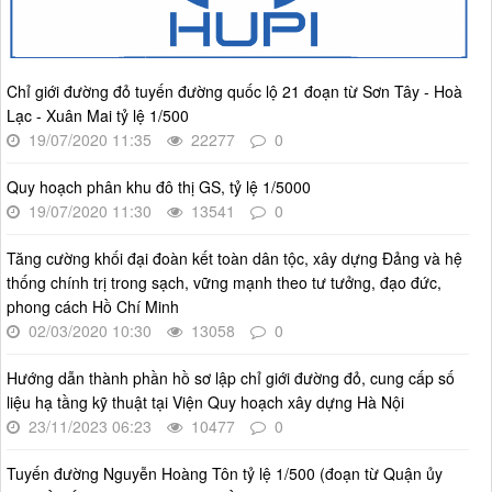
Hà Nội năm 2025
Thời gian đăng: 25/08/2025
lượt xem: 570 | lượt tải:266
Chỉ giới đường đỏ tuyến đường quốc lộ 21 đoạn từ Sơn Tây - Hoà
55-KH/ĐU
Lạc - Xuân Mai tỷ lệ 1/500
Kế hoạch Triển khai Phong trào "Bình dân học vụ số"
19/07/2020 11:35
22277
0
Thời gian đăng: 02/06/2025
lượt xem: 627 | lượt tải:268
Quy hoạch phân khu đô thị GS, tỷ lệ 1/5000
19/07/2020 11:30
13541
0
Số 27/UBND-ĐT
Triển khai thực hiện Nghị quyết số 34/2024/NQ-HĐND ngày
Tăng cường khối đại đoàn kết toàn dân tộc, xây dựng Đảng và hệ
19/11/2024 của Hội đồng nhân dân Thành phố.
thống chính trị trong sạch, vững mạnh theo tư tưởng, đạo đức,
Thời gian đăng: 08/01/2025
phong cách Hồ Chí Minh
lượt xem: 952 | lượt tải:404
02/03/2020 10:30
13058
0
Hướng dẫn thành phần hồ sơ lập chỉ giới đường đỏ, cung cấp số
liệu hạ tầng kỹ thuật tại Viện Quy hoạch xây dựng Hà Nội
23/11/2023 06:23
10477
0
Tuyến đường Nguyễn Hoàng Tôn tỷ lệ 1/500 (đoạn từ Quận ủy