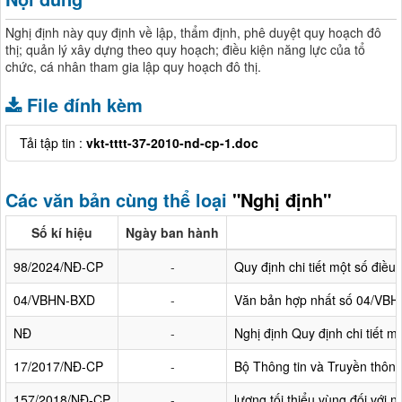
Nghị định này quy định về lập, thẩm định, phê duyệt quy hoạch đô
thị; quản lý xây dựng theo quy hoạch; điều kiện năng lực của tổ
chức, cá nhân tham gia lập quy hoạch đô thị.
File đính kèm
Tải tập tin :
vkt-tttt-37-2010-nd-cp-1.doc
Các văn bản cùng thể loại
"Nghị định"
Số kí hiệu
Ngày ban hành
98/2024/NĐ-CP
-
Quy định chi tiết một số điều
04/VBHN-BXD
-
Văn bản hợp nhất số 04/VBHN
NĐ
-
Nghị định Quy định chi tiết 
17/2017/NĐ-CP
-
Bộ Thông tin và Truyền thông 
157/2018/NĐ-CP
-
lương tối thiểu vùng đối với 