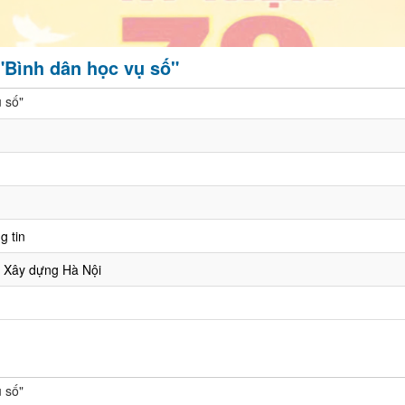
"Bình dân học vụ số"
 số"
g tin
 Xây dựng Hà Nội
 số"