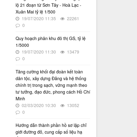
Thời gian đăng: 16/07/2026
lộ 21 đoạn từ Sơn Tây - Hoà Lạc -
lượt xem: 74 | lượt tải:30
Xuân Mai tỷ lệ 1/500
19/07/2020 11:35
22261
2512/QĐ-UBND
0
Quyết định số 2512/QĐ-UBND v/v
Phê duyệt Quy hoạch tổng thể Thủ
đô Hà Nội tầm nhìn 100 năm
Quy hoạch phân khu đô thị GS, tỷ lệ
1/5000
Thời gian đăng: 14/05/2026
19/07/2020 11:30
13479
lượt xem: 1221 | lượt tải:731
0
4386/QĐ-UBND
Quyết định số 4386/QĐ-UBND v/v
Tăng cường khối đại đoàn kết toàn
Ban hành Kế hoạch thông tin,
dân tộc, xây dựng Đảng và hệ thống
tuyên truyền về cải cách hành
chính trị trong sạch, vững mạnh theo
chính nhà nước thành phố Hà Nội
tư tưởng, đạo đức, phong cách Hồ Chí
năm 2025
Minh
Thời gian đăng: 25/08/2025
02/03/2020 10:30
13052
lượt xem: 567 | lượt tải:266
0
55-KH/ĐU
Hướng dẫn thành phần hồ sơ lập chỉ
Kế hoạch Triển khai Phong trào
"Bình dân học vụ số"
giới đường đỏ, cung cấp số liệu hạ