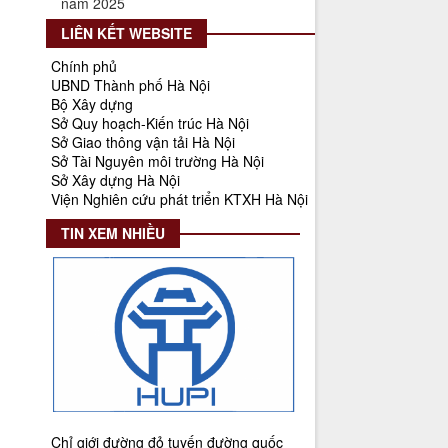
lượt xem: 567 | lượt tải:266
LIÊN KẾT WEBSITE
55-KH/ĐU
Chính phủ
Kế hoạch Triển khai Phong trào
UBND Thành phố Hà Nội
"Bình dân học vụ số"
Bộ Xây dựng
Thời gian đăng: 02/06/2025
Sở Quy hoạch-Kiến trúc Hà Nội
Sở Giao thông vận tải Hà Nội
lượt xem: 622 | lượt tải:268
Sở Tài Nguyên môi trường Hà Nội
Số 27/UBND-ĐT
Sở Xây dựng Hà Nội
Triển khai thực hiện Nghị quyết số
Viện Nghiên cứu phát triển KTXH Hà Nội
34/2024/NQ-HĐND ngày
TIN XEM NHIỀU
19/11/2024 của Hội đồng nhân dân
Thành phố.
Thời gian đăng: 08/01/2025
lượt xem: 947 | lượt tải:404
Số 908/KH-VQH
Kế hoạch Thông tin, tuyên truyền
về cải cách hành chính nhà nước
của Viện Quy hoạch xây dựng Hà
Nội giai đoạn 2026 - 2030
Chỉ giới đường đỏ tuyến đường quốc