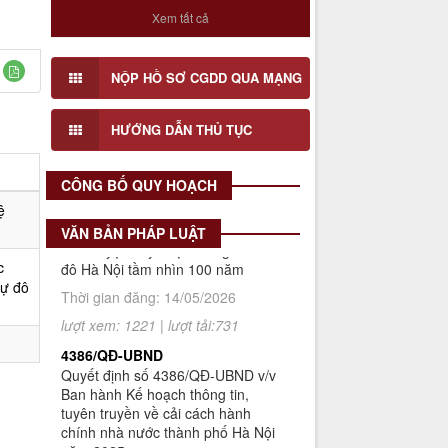
Số 908/KH-VQH
Xem tất cả
bờ sông Tô Lịch (Đoạn 3), tỉ lệ 1/500
Kế hoạch Thông tin, tuyên truyền
về cải cách hành chính nhà nước
Lấy ý kiến cơ quan, tổ chức, cá nhân
của Viện Quy hoạch xây dựng Hà
NỘP HỒ SƠ CGDD QUA MẠNG
có liên quan và cộng động dân cư đối
Nội giai đoạn 2026 - 2030
với Đồ án Quy hoạch Chi tiết Hai bên
Thời gian đăng: 16/07/2026
bờ sông Tô Lịch (Đoạn 1), tỉ lệ 1/500
HƯỚNG DẪN THỦ TỤC
lượt xem: 74 | lượt tải:30
2512/QĐ-UBND
CÔNG BỐ QUY HOẠCH
Quyết định số 2512/QĐ-UBND v/v
ệ
Phê duyệt Quy hoạch tổng thể Thủ
đô Hà Nội tầm nhìn 100 năm
VĂN BẢN PHÁP LUẬT
Thời gian đăng: 14/05/2026
c
tự đô
lượt xem: 1221 | lượt tải:731
4386/QĐ-UBND
Quyết định số 4386/QĐ-UBND v/v
Ban hành Kế hoạch thông tin,
tuyên truyền về cải cách hành
chính nhà nước thành phố Hà Nội
năm 2025
Thời gian đăng: 25/08/2025