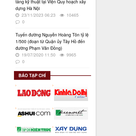
tầng kỹ thuật tại Viện Quy hoạch xây
Thời gian đăng: 02/06/2025
dựng Hà Nội
lượt xem: 622 | lượt tải:268
23/11/2023 06:23
10465
Số 27/UBND-ĐT
0
Triển khai thực hiện Nghị quyết số
34/2024/NQ-HĐND ngày
Tuyến đường Nguyễn Hoàng Tôn tỷ lệ
19/11/2024 của Hội đồng nhân dân
1/500 (đoạn từ Quận ủy Tây Hồ đến
Thành phố.
đường Phạm Văn Đồng)
Thời gian đăng: 08/01/2025
19/07/2020 11:50
9965
lượt xem: 947 | lượt tải:404
0
BÁO TẠP CHÍ