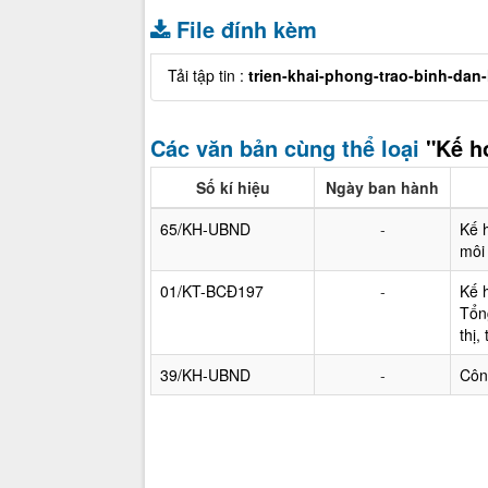
File đính kèm
Tải tập tin :
trien-khai-phong-trao-binh-dan
Các văn bản cùng thể loại
"Kế h
Số kí hiệu
Ngày ban hành
65/KH-UBND
-
Kế 
môi
01/KT-BCĐ197
-
Kế 
Tổng
thị,
39/KH-UBND
-
Côn