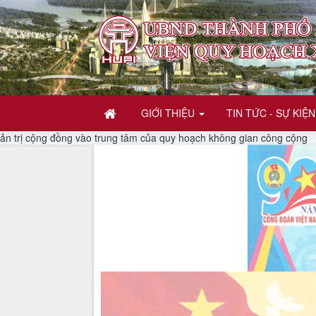
GIỚI THIỆU
TIN TỨC - SỰ KIỆN
rung tâm của quy hoạch không gian công cộng