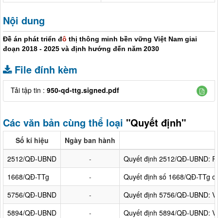
Nội dung
Đề án phát triển đ
ô
thị thông minh bền vững Việt Nam giai
đoạn 2018 - 2025 và định hướng đến năm 2030
File đính kèm
Tải tập tin :
950-qd-ttg.signed.pdf
Các văn bản cùng thể loại
"Quyết định"
Số kí hiệu
Ngày ban hành
2512/QĐ-UBND
-
Quyết định 2512/QĐ-UBND: Ph
1668/QĐ-TTg
-
Quyết định số 1668/QĐ-TTg c
5756/QĐ-UBND
-
Quyết định 5756/QĐ-UBND: Về 
5894/QĐ-UBND
-
Quyết định 5894/QĐ-UBND: Về