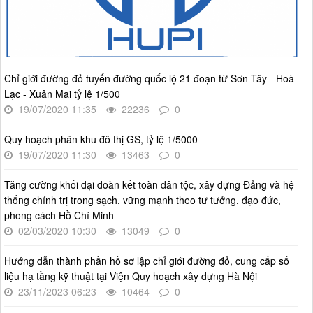
Thời gian đăng: 14/05/2026
lượt xem: 1213 | lượt tải:727
4386/QĐ-UBND
Quyết định số 4386/QĐ-UBND v/v Ban hành Kế hoạch thông
tin, tuyên truyền về cải cách hành chính nhà nước thành phố
Chỉ giới đường đỏ tuyến đường quốc lộ 21 đoạn từ Sơn Tây - Hoà
Hà Nội năm 2025
Lạc - Xuân Mai tỷ lệ 1/500
19/07/2020 11:35
22236
0
Thời gian đăng: 25/08/2025
lượt xem: 566 | lượt tải:266
Quy hoạch phân khu đô thị GS, tỷ lệ 1/5000
55-KH/ĐU
19/07/2020 11:30
13463
0
Kế hoạch Triển khai Phong trào "Bình dân học vụ số"
Thời gian đăng: 02/06/2025
Tăng cường khối đại đoàn kết toàn dân tộc, xây dựng Đảng và hệ
thống chính trị trong sạch, vững mạnh theo tư tưởng, đạo đức,
lượt xem: 620 | lượt tải:268
phong cách Hồ Chí Minh
Số 27/UBND-ĐT
02/03/2020 10:30
13049
0
Triển khai thực hiện Nghị quyết số 34/2024/NQ-HĐND ngày
19/11/2024 của Hội đồng nhân dân Thành phố.
Hướng dẫn thành phần hồ sơ lập chỉ giới đường đỏ, cung cấp số
Thời gian đăng: 08/01/2025
liệu hạ tầng kỹ thuật tại Viện Quy hoạch xây dựng Hà Nội
lượt xem: 944 | lượt tải:402
23/11/2023 06:23
10464
0