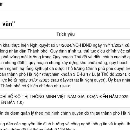
df
 văn"
Trích yếu
ển khai thực hiện Nghị quyết số 34/2024/NQ-HĐND ngày 19/11/2024 củ
đồng nhân dân Thành phố "Quy định trình tự, thủ tục điều chỉnh việc x
h phânvùng môi trường trong Quy hoạch Thủ đô và điều chỉnh cục bộ 
ch chung đôthị, quy hoạch chung xây dựng khu chức năng, quy hoạch
yên ngành hạ tầng kỹthuật đã được Thủ tướng Chính phủ phê duyệt tr
 bàn thành phố Hà Nội" (thựchiện khoản 3 Điều 17 Luật Thủ đô 2024), 
 lực kể từ ngày 01/01/2025 (sau đâyviết tắt là Nghị quyết), Ủy ban nhâ
 Thành phố có ý kiến chỉ đạo như sau:
CHỈ SỐ ĐÔ THỊ THÔNG MINH VIỆT NAM GIAI ĐOẠN ĐẾN NĂM 2025
IÊN BẢN 1.0)
n thí điểm quản lý theo mô hình chính quyền đô thị tại thành phố Hà N
ng dẫn các nguyên tắc định hướng về công nghệ thông tin và truyền t
ng xây dựng đô thị thông minh ở Việt Nam