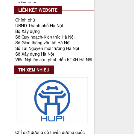
lượt xem: 566 | lượt tải:266
LIÊN KẾT WEBSITE
55-KH/ĐU
Chính phủ
Kế hoạch Triển khai Phong trào
UBND Thành phố Hà Nội
"Bình dân học vụ số"
Bộ Xây dựng
Sở Quy hoạch-Kiến trúc Hà Nội
Thời gian đăng: 02/06/2025
Sở Giao thông vận tải Hà Nội
lượt xem: 620 | lượt tải:268
Sở Tài Nguyên môi trường Hà Nội
Sở Xây dựng Hà Nội
Số 27/UBND-ĐT
Viện Nghiên cứu phát triển KTXH Hà Nội
Triển khai thực hiện Nghị quyết số
34/2024/NQ-HĐND ngày
TIN XEM NHIỀU
19/11/2024 của Hội đồng nhân dân
Thành phố.
Thời gian đăng: 08/01/2025
lượt xem: 947 | lượt tải:404
Số 908/KH-VQH
Kế hoạch Thông tin, tuyên truyền
về cải cách hành chính nhà nước
của Viện Quy hoạch xây dựng Hà
Nội giai đoạn 2026 - 2030
Chỉ giới đường đỏ tuyến đường quốc