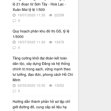
Thời gian đăng: 16/07/2026
lộ 21 đoạn từ Sơn Tây - Hoà Lạc -
Xuân Mai tỷ lệ 1/500
lượt xem: 74 | lượt tải:30
19/07/2020 11:35
22258
2512/QĐ-UBND
0
Quyết định số 2512/QĐ-UBND v/v
Phê duyệt Quy hoạch tổng thể Thủ
Quy hoạch phân khu đô thị GS, tỷ lệ
đô Hà Nội tầm nhìn 100 năm
1/5000
Thời gian đăng: 14/05/2026
19/07/2020 11:30
13476
lượt xem: 1220 | lượt tải:731
0
4386/QĐ-UBND
Tăng cường khối đại đoàn kết toàn
Quyết định số 4386/QĐ-UBND v/v
Ban hành Kế hoạch thông tin,
dân tộc, xây dựng Đảng và hệ thống
tuyên truyền về cải cách hành
chính trị trong sạch, vững mạnh theo
chính nhà nước thành phố Hà Nội
tư tưởng, đạo đức, phong cách Hồ Chí
năm 2025
Minh
Thời gian đăng: 25/08/2025
02/03/2020 10:30
13052
0
lượt xem: 566 | lượt tải:266
55-KH/ĐU
Hướng dẫn thành phần hồ sơ lập chỉ
Kế hoạch Triển khai Phong trào
giới đường đỏ, cung cấp số liệu hạ
"Bình dân học vụ số"