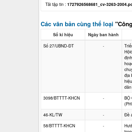
Tải tập tin :
1727926568681_cv-3263-2004.p
Các văn bản cùng thể loại
"Công
Số kí hiệu
Ngày ban hành
Số 27/UBND-ĐT
-
Tri
Hội
địn
hoạ
chu
địa
hiệu
dân
3098/BTTTT-KHCN
-
BỘ 
(PH
46-KL/TW
-
Đề á
58/BTTTT-KHCN
-
Hướ
tro