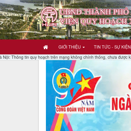
GIỚI THIỆU
TIN TỨC - SỰ KIỆN
quy hoạch trên mạng không chính thống, chưa được kiểm chứng