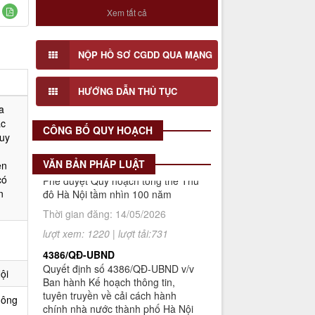
với Đồ án Quy hoạch Chi tiết Hai bên
Số 908/KH-VQH
Xem tất cả
bờ sông Tô Lịch (Đoạn 3), tỉ lệ 1/500
Kế hoạch Thông tin, tuyên truyền
về cải cách hành chính nhà nước
Lấy ý kiến cơ quan, tổ chức, cá nhân
của Viện Quy hoạch xây dựng Hà
NỘP HỒ SƠ CGDD QUA MẠNG
có liên quan và cộng động dân cư đối
Nội giai đoạn 2026 - 2030
với Đồ án Quy hoạch Chi tiết Hai bên
Thời gian đăng: 16/07/2026
HƯỚNG DẪN THỦ TỤC
bờ sông Tô Lịch (Đoạn 1), tỉ lệ 1/500
lượt xem: 74 | lượt tải:30
a
ác
2512/QĐ-UBND
CÔNG BỐ QUY HOẠCH
quy
Quyết định số 2512/QĐ-UBND v/v
Phê duyệt Quy hoạch tổng thể Thủ
VĂN BẢN PHÁP LUẬT
ên
đô Hà Nội tầm nhìn 100 năm
có
Thời gian đăng: 14/05/2026
n
lượt xem: 1220 | lượt tải:731
4386/QĐ-UBND
Quyết định số 4386/QĐ-UBND v/v
Ban hành Kế hoạch thông tin,
tuyên truyền về cải cách hành
ội
chính nhà nước thành phố Hà Nội
năm 2025
hông
Thời gian đăng: 25/08/2025