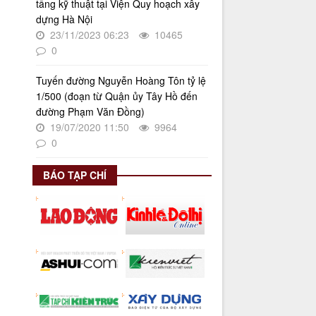
tầng kỹ thuật tại Viện Quy hoạch xây
Thời gian đăng: 02/06/2025
dựng Hà Nội
lượt xem: 620 | lượt tải:268
23/11/2023 06:23
10465
0
Số 27/UBND-ĐT
Triển khai thực hiện Nghị quyết số
34/2024/NQ-HĐND ngày
Tuyến đường Nguyễn Hoàng Tôn tỷ lệ
19/11/2024 của Hội đồng nhân dân
1/500 (đoạn từ Quận ủy Tây Hồ đến
Thành phố.
đường Phạm Văn Đồng)
Thời gian đăng: 08/01/2025
19/07/2020 11:50
9964
0
lượt xem: 947 | lượt tải:404
BÁO TẠP CHÍ