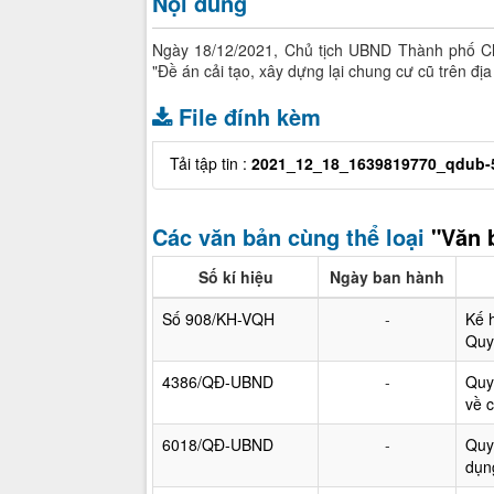
Nội dung
Ngày 18/12/2021, Chủ tịch UBND Thành phố C
"Đề án cải tạo, xây dựng lại chung cư cũ trên đị
File đính kèm
Tải tập tin :
2021_12_18_1639819770_qdub-5
Các văn bản cùng thể loại
"Văn 
Số kí hiệu
Ngày ban hành
Số 908/KH-VQH
-
Kế 
Quy
4386/QĐ-UBND
-
Quy
về 
6018/QĐ-UBND
-
Quy
dụn