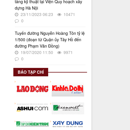
tầng kỹ thuật tại Viện Quy hoạch xây
"Bình dân học vụ số"
dựng Hà Nội
Thời gian đăng: 02/06/2025
23/11/2023 06:23
10471
lượt xem: 624 | lượt tải:268
0
Số 27/UBND-ĐT
Triển khai thực hiện Nghị quyết số
Tuyến đường Nguyễn Hoàng Tôn tỷ lệ
34/2024/NQ-HĐND ngày
1/500 (đoạn từ Quận ủy Tây Hồ đến
19/11/2024 của Hội đồng nhân dân
đường Phạm Văn Đồng)
Thành phố.
19/07/2020 11:50
9971
Thời gian đăng: 08/01/2025
0
lượt xem: 948 | lượt tải:404
BÁO TẠP CHÍ