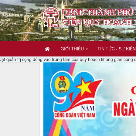
GIỚI THIỆU
TIN TỨC - SỰ KIỆN
ị cộng đồng vào trung tâm của quy hoạch không gian công cộng