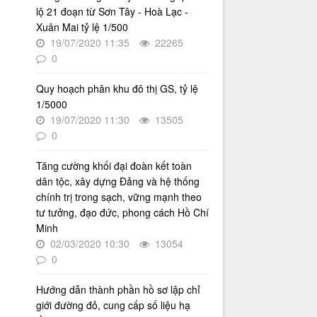
Nội giai đoạn 2026 - 2030
lộ 21 đoạn từ Sơn Tây - Hoà Lạc -
Thời gian đăng: 16/07/2026
Xuân Mai tỷ lệ 1/500
19/07/2020 11:35
22265
lượt xem: 76 | lượt tải:30
0
2512/QĐ-UBND
Quyết định số 2512/QĐ-UBND v/v
Quy hoạch phân khu đô thị GS, tỷ lệ
Phê duyệt Quy hoạch tổng thể Thủ
1/5000
đô Hà Nội tầm nhìn 100 năm
19/07/2020 11:30
13505
Thời gian đăng: 14/05/2026
0
lượt xem: 1229 | lượt tải:794
Tăng cường khối đại đoàn kết toàn
4386/QĐ-UBND
Quyết định số 4386/QĐ-UBND v/v
dân tộc, xây dựng Đảng và hệ thống
Ban hành Kế hoạch thông tin,
chính trị trong sạch, vững mạnh theo
tuyên truyền về cải cách hành
tư tưởng, đạo đức, phong cách Hồ Chí
chính nhà nước thành phố Hà Nội
Minh
năm 2025
02/03/2020 10:30
13054
Thời gian đăng: 25/08/2025
0
lượt xem: 569 | lượt tải:266
Hướng dẫn thành phần hồ sơ lập chỉ
55-KH/ĐU
giới đường đỏ, cung cấp số liệu hạ
Kế hoạch Triển khai Phong trào