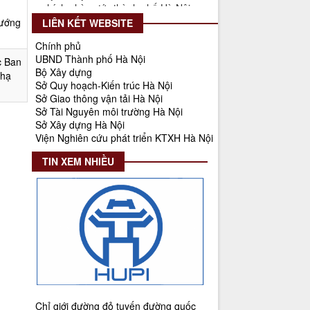
Thời gian đăng: 25/08/2025
hướng
LIÊN KẾT WEBSITE
lượt xem: 569 | lượt tải:266
Chính phủ
55-KH/ĐU
UBND Thành phố Hà Nội
c Ban
Kế hoạch Triển khai Phong trào
Bộ Xây dựng
 hạ
"Bình dân học vụ số"
Sở Quy hoạch-Kiến trúc Hà Nội
Sở Giao thông vận tải Hà Nội
Thời gian đăng: 02/06/2025
Sở Tài Nguyên môi trường Hà Nội
lượt xem: 624 | lượt tải:268
Sở Xây dựng Hà Nội
Viện Nghiên cứu phát triển KTXH Hà Nội
Số 27/UBND-ĐT
Triển khai thực hiện Nghị quyết số
TIN XEM NHIỀU
34/2024/NQ-HĐND ngày
19/11/2024 của Hội đồng nhân dân
Thành phố.
Thời gian đăng: 08/01/2025
lượt xem: 948 | lượt tải:404
Số 908/KH-VQH
Kế hoạch Thông tin, tuyên truyền
về cải cách hành chính nhà nước
của Viện Quy hoạch xây dựng Hà
Chỉ giới đường đỏ tuyến đường quốc