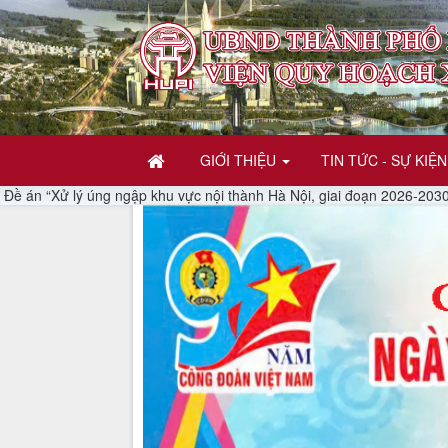
GIỚI THIỆU
TIN TỨC - SỰ KIỆN
Đề án “Xử lý úng ngập khu vực nội thành Hà Nội, giai đoạn 2026-2030”