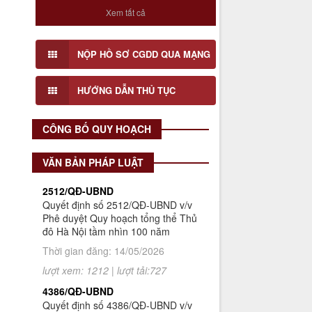
có liên quan và cộng động dân cư đối
Xem tất cả
với Đồ án Quy hoạch Chi tiết Hai bên
bờ sông Tô Lịch (Đoạn 3), tỉ lệ 1/500
Số 908/KH-VQH
NỘP HỒ SƠ CGDD QUA MẠNG
Kế hoạch Thông tin, tuyên truyền
Lấy ý kiến cơ quan, tổ chức, cá nhân
về cải cách hành chính nhà nước
có liên quan và cộng động dân cư đối
HƯỚNG DẪN THỦ TỤC
của Viện Quy hoạch xây dựng Hà
với Đồ án Quy hoạch Chi tiết Hai bên
Nội giai đoạn 2026 - 2030
bờ sông Tô Lịch (Đoạn 1), tỉ lệ 1/500
Thời gian đăng: 16/07/2026
CÔNG BỐ QUY HOẠCH
lượt xem: 71 | lượt tải:29
VĂN BẢN PHÁP LUẬT
2512/QĐ-UBND
Quyết định số 2512/QĐ-UBND v/v
Phê duyệt Quy hoạch tổng thể Thủ
đô Hà Nội tầm nhìn 100 năm
Thời gian đăng: 14/05/2026
lượt xem: 1212 | lượt tải:727
4386/QĐ-UBND
Quyết định số 4386/QĐ-UBND v/v
Ban hành Kế hoạch thông tin,
tuyên truyền về cải cách hành