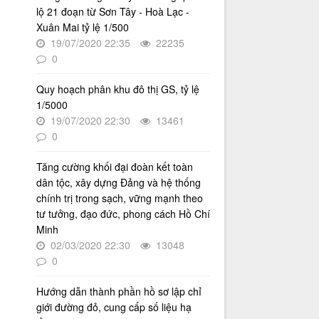
về cải cách hành chính nhà nước
lộ 21 đoạn từ Sơn Tây - Hoà Lạc -
của Viện Quy hoạch xây dựng Hà
Xuân Mai tỷ lệ 1/500
Nội giai đoạn 2026 - 2030
19/07/2020 22:35
22235
Thời gian đăng: 16/07/2026
0
lượt xem: 71 | lượt tải:29
Quy hoạch phân khu đô thị GS, tỷ lệ
2512/QĐ-UBND
1/5000
Quyết định số 2512/QĐ-UBND v/v
Phê duyệt Quy hoạch tổng thể Thủ
19/07/2020 22:30
13461
đô Hà Nội tầm nhìn 100 năm
0
Thời gian đăng: 14/05/2026
Tăng cường khối đại đoàn kết toàn
lượt xem: 1212 | lượt tải:727
dân tộc, xây dựng Đảng và hệ thống
4386/QĐ-UBND
chính trị trong sạch, vững mạnh theo
Quyết định số 4386/QĐ-UBND v/v
tư tưởng, đạo đức, phong cách Hồ Chí
Ban hành Kế hoạch thông tin,
Minh
tuyên truyền về cải cách hành
02/03/2020 22:30
13048
chính nhà nước thành phố Hà Nội
0
năm 2025
Thời gian đăng: 25/08/2025
Hướng dẫn thành phần hồ sơ lập chỉ
lượt xem: 565 | lượt tải:266
giới đường đỏ, cung cấp số liệu hạ