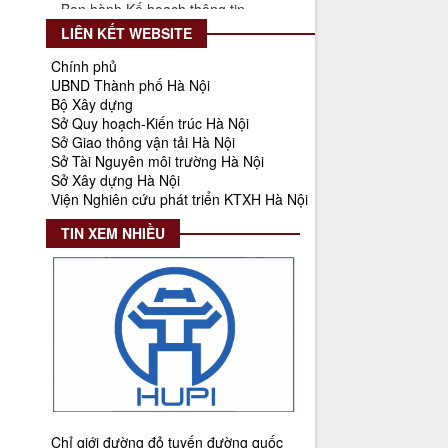
chính nhà nước thành phố Hà Nội
năm 2025
LIÊN KẾT WEBSITE
Thời gian đăng: 25/08/2025
Chính phủ
lượt xem: 565 | lượt tải:266
UBND Thành phố Hà Nội
Bộ Xây dựng
55-KH/ĐU
Sở Quy hoạch-Kiến trúc Hà Nội
Kế hoạch Triển khai Phong trào
Sở Giao thông vận tải Hà Nội
"Bình dân học vụ số"
Sở Tài Nguyên môi trường Hà Nội
Sở Xây dựng Hà Nội
Thời gian đăng: 03/06/2025
Viện Nghiên cứu phát triển KTXH Hà Nội
lượt xem: 619 | lượt tải:268
TIN XEM NHIỀU
Số 27/UBND-ĐT
Triển khai thực hiện Nghị quyết số
34/2024/NQ-HĐND ngày
19/11/2024 của Hội đồng nhân dân
Thành phố.
Thời gian đăng: 08/01/2025
lượt xem: 943 | lượt tải:402
Số 908/KH-VQH
Kế hoạch Thông tin, tuyên truyền
Chỉ giới đường đỏ tuyến đường quốc