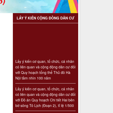
LẤY Ý KIẾN CỘNG ĐỒNG DÂN CƯ
Lấy ý kiến cơ quan, tổ chức, cá nhân
có liên quan và cộng động dân cư đối
với Quy hoạch tổng thể Thủ đô Hà
Nội tầm nhìn 100 năm
Lấy ý kiến cơ quan, tổ chức, cá nhân
có liên quan và cộng động dân cư đối
với Đồ án Quy hoạch Chi tiết Hai bên
bờ sông Tô Lịch (Đoạn 2), tỉ lệ 1/500
Lấy ý kiến cơ quan, tổ chức, cá nhân