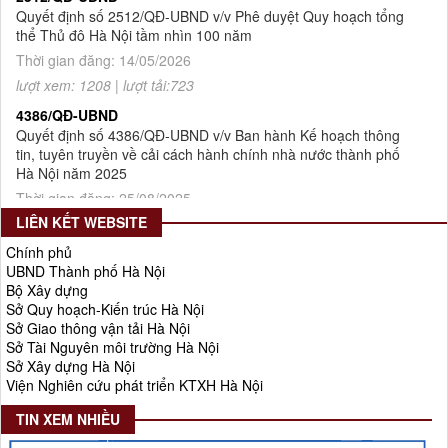
thể Thủ đô Hà Nội tầm nhìn 100 năm
Thời gian đăng: 14/05/2026
lượt xem: 1208 | lượt tải:723
4386/QĐ-UBND
Quyết định số 4386/QĐ-UBND v/v Ban hành Kế hoạch thông
tin, tuyên truyền về cải cách hành chính nhà nước thành phố
Hà Nội năm 2025
Thời gian đăng: 25/08/2025
lượt xem: 565 | lượt tải:266
LIÊN KẾT WEBSITE
55-KH/ĐU
Kế hoạch Triển khai Phong trào "Bình dân học vụ số"
Chính phủ
UBND Thành phố Hà Nội
Thời gian đăng: 03/06/2025
Bộ Xây dựng
lượt xem: 619 | lượt tải:268
Sở Quy hoạch-Kiến trúc Hà Nội
Sở Giao thông vận tải Hà Nội
Số 27/UBND-ĐT
Sở Tài Nguyên môi trường Hà Nội
Triển khai thực hiện Nghị quyết số 34/2024/NQ-HĐND ngày
Sở Xây dựng Hà Nội
19/11/2024 của Hội đồng nhân dân Thành phố.
Viện Nghiên cứu phát triển KTXH Hà Nội
Thời gian đăng: 08/01/2025
lượt xem: 943 | lượt tải:402
TIN XEM NHIỀU