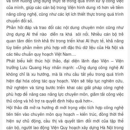
và tình huống ứng dụng thực tế trong quá trình xư lý công việc
của mình, giúp các cán bộ trong Viện hình dung rõ hơn về tiềm
năng công nghệ, cũng như các lợi ích thiết thực trong quá trình
chuyển đổi số.
Phần hỏi đáp và trao đổi các nội dung chuyên môn cũng như
ứng dụng AI thế nào diễn ra khá sôi nổi. Nhiều cán bộ trẻ
quan tâm đến tính khả thi trong triển khai AI thực tế, khả năng
tùy biến phần mềm phù hợp với đặc thù dữ liệu của Hà Nội và
các tiêu chuẩn quy hoạch Việt Nam....
Phát biểu kết thúc hội thảo, đại diện lãnh đạo Viện – Viện
trưởng Lưu Quang Huy nhấn mạnh: «Ứng dụng công nghệ AI
không chỉ là xu hướng, mà là nhu cầu tất yếu trong quá trình
hiện đại hóa công tác quy hoạch. Viện sẽ tiếp tục nghiên cứu,
thử nghiệm và từng bước triển khai các giải pháp công nghệ
phù hợp để nâng cao năng lực chuyên môn, giảm tải công việc
thủ công và hỗ trợ ra quyết định hiệu quả hơn».
Hội thảo đã mở ra hướng đi mới trọng việc tích hợp công nghệ
tiên tiến vào chuyên môn quy hoạch – kiến trúc, đồng thời thể
hiện sự chủ động, cầu thị và quyết tâm đổi mới của tập thể
cán bộ, người lao động Viện Quy hoạch xây dựng Hà Nội trong