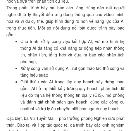
học và dựa trên phân tích dữ liệu.
Trong phần trình bày bài báo cáo, ông Hùng dẫn dắt người
nghe đi từ lý thuyết đến ứng dụng thông qua các video minh
họa và ví dụ cụ thể, giúp hình dung rõ hơn về năng lực của AI
trong thực tiễn. Một số nội dung nổi bật được trình bày bao
gồm:
Chu trình xử lý công việc kết hợp AI, với mô hình hệ
thống AI đa tầng có khả năng tự động tiếp nhận thông
tin, phân tích, tổng hợp và đưa ra báo cáo phân tích
phù hợp;
Xử lý công văn sử dụng AI, rút gọn thao tác thủ công và
tăng hiệu suất;
Giới thiệu các AI trong lập quy hoạch xây dựng, bao
gồm: AI hỗ trợ thiết kế ý tưởng quy hoạch, phân tích dữ
liệu đô thị và hệ thống thông tin địa lý (GIS), mô phỏng
và đánh giá chính sách quy hoạch, cùng các công cụ
chatbot và trợ lý ảo chuyên biệt cho ngành quy hoạch.
Đặc biệt, bà Vũ Tuyết Mai – phó trưởng phòng Nghiên cứu phát
triển, Đào tại và Hợp tác quốc tế, đã trình bày các kinh nghiệm