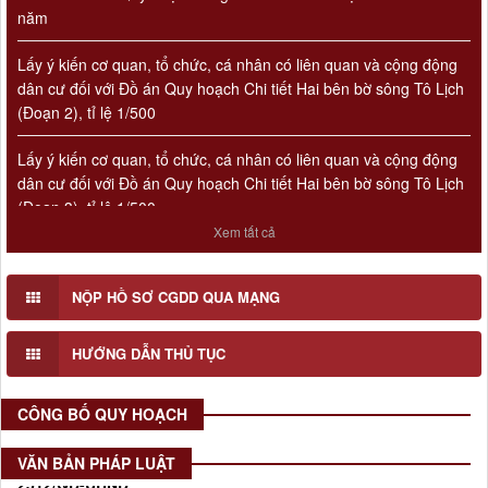
năm
Lấy ý kiến cơ quan, tổ chức, cá nhân có liên quan và cộng động
dân cư đối với Đồ án Quy hoạch Chi tiết Hai bên bờ sông Tô Lịch
(Đoạn 2), tỉ lệ 1/500
Lấy ý kiến cơ quan, tổ chức, cá nhân có liên quan và cộng động
dân cư đối với Đồ án Quy hoạch Chi tiết Hai bên bờ sông Tô Lịch
(Đoạn 3), tỉ lệ 1/500
Xem tất cả
Lấy ý kiến cơ quan, tổ chức, cá nhân có liên quan và cộng động
dân cư đối với Đồ án Quy hoạch Chi tiết Hai bên bờ sông Tô Lịch
(Đoạn 1), tỉ lệ 1/500
NỘP HỒ SƠ CGDD QUA MẠNG
Số 908/KH-VQH
Kế hoạch Thông tin, tuyên truyền về cải cách hành chính nhà
nước của Viện Quy hoạch xây dựng Hà Nội giai đoạn 2026 -
HƯỚNG DẪN THỦ TỤC
2030
Thời gian đăng: 16/07/2026
CÔNG BỐ QUY HOẠCH
lượt xem: 70 | lượt tải:29
2512/QĐ-UBND
VĂN BẢN PHÁP LUẬT
Quyết định số 2512/QĐ-UBND v/v Phê duyệt Quy hoạch tổng