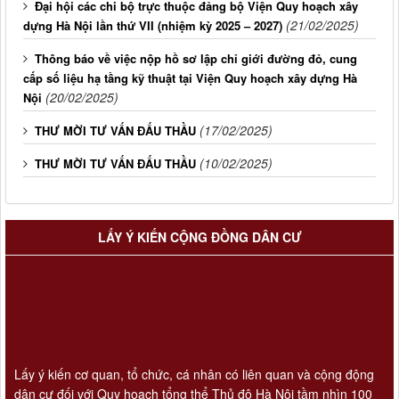
Đại hội các chi bộ trực thuộc đảng bộ Viện Quy hoạch xây
(21/02/2025)
dựng Hà Nội lần thứ VII (nhiệm kỳ 2025 – 2027)
Thông báo về việc nộp hồ sơ lập chỉ giới đường đỏ, cung
cấp số liệu hạ tầng kỹ thuật tại Viện Quy hoạch xây dựng Hà
(20/02/2025)
Nội
(17/02/2025)
THƯ MỜI TƯ VẤN ĐẤU THẦU
(10/02/2025)
THƯ MỜI TƯ VẤN ĐẤU THẦU
LẤY Ý KIẾN CỘNG ĐỒNG DÂN CƯ
Lấy ý kiến cơ quan, tổ chức, cá nhân có liên quan và cộng động
dân cư đối với Quy hoạch tổng thể Thủ đô Hà Nội tầm nhìn 100