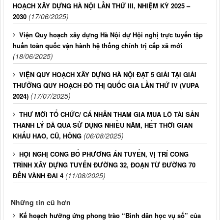
HOẠCH XÂY DỰNG HÀ NỘI LẦN THỨ III, NHIỆM KỲ 2025 –
(17/06/2025)
2030
Viện Quy hoạch xây dựng Hà Nội dự Hội nghị trực tuyến tập
huấn toàn quốc vận hành hệ thống chính trị cấp xã mới
(18/06/2025)
VIỆN QUY HOẠCH XÂY DỰNG HÀ NỘI ĐẠT 5 GIẢI TẠI GIẢI
THƯỞNG QUY HOẠCH ĐÔ THỊ QUỐC GIA LẦN THỨ IV (VUPA
(17/07/2025)
2024)
THƯ MỜI TỔ CHỨC/ CÁ NHÂN THAM GIA MUA LÔ TÀI SẢN
THANH LÝ ĐÃ QUA SỬ DỤNG NHIỀU NĂM, HẾT THỜI GIAN
(06/08/2025)
KHẤU HAO, CŨ, HỎNG
HỘI NGHỊ CÔNG BỐ PHƯƠNG ÁN TUYẾN, VỊ TRÍ CÔNG
TRÌNH XÂY DỰNG TUYẾN ĐƯỜNG 32, ĐOẠN TỪ ĐƯỜNG 70
(11/08/2025)
ĐẾN VÀNH ĐAI 4
Những tin cũ hơn
Kế hoạch hưởng ứng phong trào “Bình dân học vụ số” của