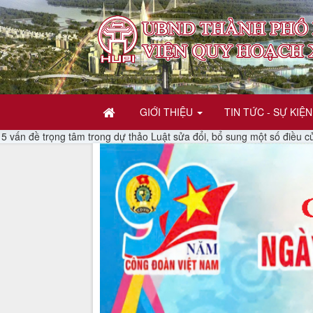
GIỚI THIỆU
TIN TỨC - SỰ KIỆN
5 vấn đề trọng tâm trong dự thảo Luật sửa đổi, bổ sung một số điều của