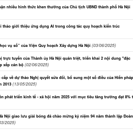
ận nhiều hình thức khen thưởng của Chủ tịch UBND thành phố Hà Nội
 thảo giới thiệu ứng dụng AI trong công tác quy hoạch kiến trúc
(03/06/2025)
học vụ số” của Viện Quy hoạch Xây dựng Hà Nội
trực tuyến của Thành ủy Hà Nội quán triệt, triển khai 2 nội dung "đặc
(02/06/2025)
ắp xếp cán bộ
c cấp về dự thảo Nghị quyết sửa đổi, bổ sung một số điều của Hiến phá
(13/05/2025)
m 2013
 phát triển kinh tế - xã hội năm 2025 với mục tiêu tăng trưởng đạt 8% 
à Nội giao lưu giải bóng đá chào mừng kỷ niệm 94 năm thành lập Đoàn
03/2025)