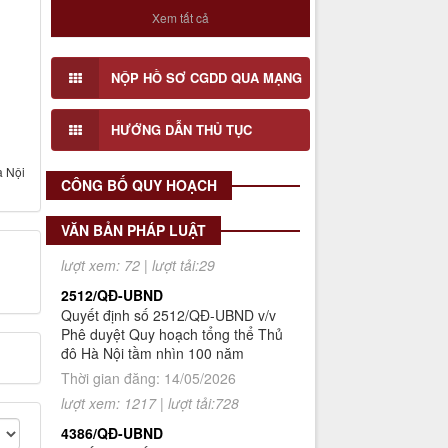
có liên quan và cộng động dân cư đối
Xem tất cả
với Đồ án Quy hoạch Chi tiết Hai bên
bờ sông Tô Lịch (Đoạn 3), tỉ lệ 1/500
NỘP HỒ SƠ CGDD QUA MẠNG
Số 908/KH-VQH
Lấy ý kiến cơ quan, tổ chức, cá nhân
Kế hoạch Thông tin, tuyên truyền
có liên quan và cộng động dân cư đối
HƯỚNG DẪN THỦ TỤC
về cải cách hành chính nhà nước
với Đồ án Quy hoạch Chi tiết Hai bên
của Viện Quy hoạch xây dựng Hà
bờ sông Tô Lịch (Đoạn 1), tỉ lệ 1/500
à Nội
Nội giai đoạn 2026 - 2030
CÔNG BỐ QUY HOẠCH
Thời gian đăng: 16/07/2026
lượt xem: 72 | lượt tải:29
VĂN BẢN PHÁP LUẬT
2512/QĐ-UBND
Quyết định số 2512/QĐ-UBND v/v
Phê duyệt Quy hoạch tổng thể Thủ
đô Hà Nội tầm nhìn 100 năm
Thời gian đăng: 14/05/2026
lượt xem: 1217 | lượt tải:728
4386/QĐ-UBND
Quyết định số 4386/QĐ-UBND v/v
Ban hành Kế hoạch thông tin,