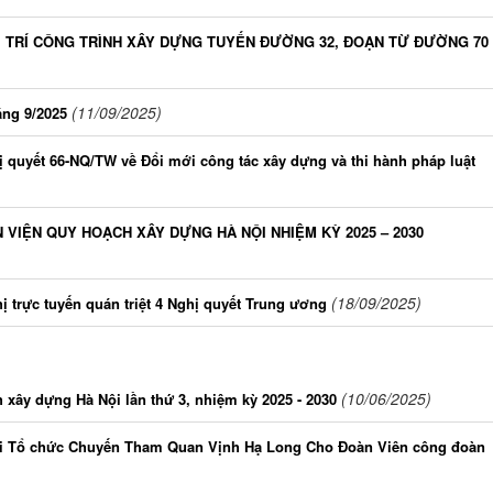
Ị TRÍ CÔNG TRÌNH XÂY DỰNG TUYẾN ĐƯỜNG 32, ĐOẠN TỪ ĐƯỜNG 70
(11/09/2025)
áng 9/2025
ị quyết 66-NQ/TW về Đổi mới công tác xây dựng và thi hành pháp luật
 VIỆN QUY HOẠCH XÂY DỰNG HÀ NỘI NHIỆM KỲ 2025 – 2030
(18/09/2025)
 trực tuyến quán triệt 4 Nghị quyết Trung ương
(10/06/2025)
xây dựng Hà Nội lần thứ 3, nhiệm kỳ 2025 - 2030
i Tổ chức Chuyến Tham Quan Vịnh Hạ Long Cho Đoàn Viên công đoàn