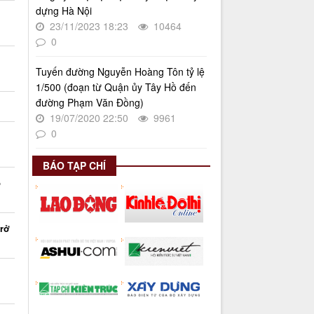
Kế hoạch Triển khai Phong trào
dựng Hà Nội
"Bình dân học vụ số"
23/11/2023 18:23
10464
Thời gian đăng: 03/06/2025
0
lượt xem: 620 | lượt tải:268
Số 27/UBND-ĐT
Tuyến đường Nguyễn Hoàng Tôn tỷ lệ
Triển khai thực hiện Nghị quyết số
1/500 (đoạn từ Quận ủy Tây Hồ đến
34/2024/NQ-HĐND ngày
đường Phạm Văn Đồng)
19/11/2024 của Hội đồng nhân dân
19/07/2020 22:50
9961
Thành phố.
0
Thời gian đăng: 08/01/2025
lượt xem: 944 | lượt tải:402
BÁO TẠP CHÍ
p
trở