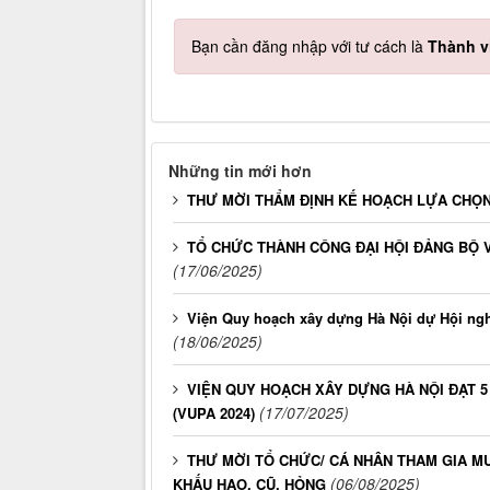
Bạn cần đăng nhập với tư cách là
Thành v
Những tin mới hơn
THƯ MỜI THẨM ĐỊNH KẾ HOẠCH LỰA CHỌ
TỔ CHỨC THÀNH CÔNG ĐẠI HỘI ĐẢNG BỘ VI
(17/06/2025)
Viện Quy hoạch xây dựng Hà Nội dự Hội nghị
(18/06/2025)
VIỆN QUY HOẠCH XÂY DỰNG HÀ NỘI ĐẠT 5 
(17/07/2025)
(VUPA 2024)
THƯ MỜI TỔ CHỨC/ CÁ NHÂN THAM GIA MU
(06/08/2025)
KHẤU HAO, CŨ, HỎNG