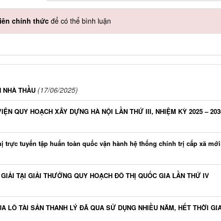
iên chính thức
để có thể bình luận
(17/06/2025)
N NHÀ THẦU
ỆN QUY HOẠCH XÂY DỰNG HÀ NỘI LẦN THỨ III, NHIỆM KỲ 2025 – 203
 trực tuyến tập huấn toàn quốc vận hành hệ thống chính trị cấp xã mới
GIẢI TẠI GIẢI THƯỞNG QUY HOẠCH ĐÔ THỊ QUỐC GIA LẦN THỨ IV
A LÔ TÀI SẢN THANH LÝ ĐÃ QUA SỬ DỤNG NHIỀU NĂM, HẾT THỜI GI