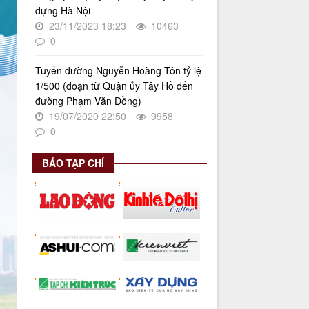
Triển khai thực hiện Nghị quyết số
dựng Hà Nội
34/2024/NQ-HĐND ngày
23/11/2023 18:23
10463
19/11/2024 của Hội đồng nhân dân
Thành phố.
0
Thời gian đăng: 08/01/2025
Tuyến đường Nguyễn Hoàng Tôn tỷ lệ
lượt xem: 943 | lượt tải:402
1/500 (đoạn từ Quận ủy Tây Hồ đến
đường Phạm Văn Đồng)
19/07/2020 22:50
9958
0
BÁO TẠP CHÍ