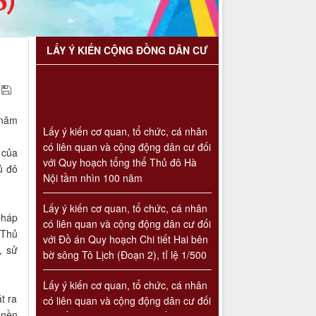
LẤY Ý KIẾN CỘNG ĐỒNG DÂN CƯ
Lấy ý kiến cơ quan, tổ chức, cá nhân
có liên quan và cộng động dân cư đối
 năm
với Quy hoạch tổng thể Thủ đô Hà
Nội tầm nhìn 100 năm
 của
ủ đô
Lấy ý kiến cơ quan, tổ chức, cá nhân
có liên quan và cộng động dân cư đối
với Đồ án Quy hoạch Chi tiết Hai bên
pháp
bờ sông Tô Lịch (Đoạn 2), tỉ lệ 1/500
 Thủ
, sử
Lấy ý kiến cơ quan, tổ chức, cá nhân
có liên quan và cộng động dân cư đối
với Đồ án Quy hoạch Chi tiết Hai bên
t ra
Số 908/KH-VQH
bờ sông Tô Lịch (Đoạn 3), tỉ lệ 1/500
 nền
Kế hoạch Thông tin, tuyên truyền