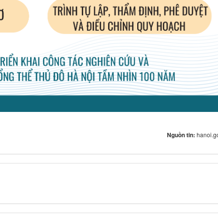
Nguồn tin:
hanoi.g