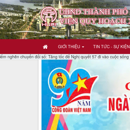
GIỚI THIỆU
TIN TỨC - SỰ KIỆN