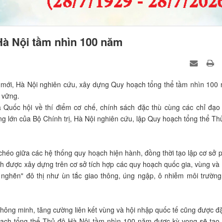
Hà Nội tầm nhìn 100 năm
ạn mới, Hà Nội nghiên cứu, xây dựng Quy hoạch tổng thể tầm nhìn 100
 vững.
Quốc hội về thí điểm cơ chế, chính sách đặc thù cùng các chỉ đạo
 lớn của Bộ Chính trị, Hà Nội nghiên cứu, lập Quy hoạch tổng thể Th
héo giữa các hệ thống quy hoạch hiện hành, đồng thời tạo lập cơ sở 
ạch được xây dựng trên cơ sở tích hợp các quy hoạch quốc gia, vùng và
 nghẽn" đô thị như ùn tắc giao thông, úng ngập, ô nhiễm môi trường
 thông minh, tăng cường liên kết vùng và hội nhập quốc tế cũng được đặ
oạch tổng thể Thủ đô Hà Nội tầm nhìn 100 năm được kỳ vọng sẽ tạo