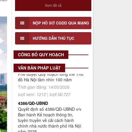
về cải cách hành chính nhà nước
Xem tất cả
Lấy ý kiến cơ quan, tổ chức, cá nhân
của Viện Quy hoạch xây dựng Hà
có liên quan và cộng động dân cư đối
Nội giai đoạn 2026 - 2030
với Đồ án Quy hoạch Chi tiết Hai bên
NỘP HỒ SƠ CGDD QUA MẠNG
Thời gian đăng: 16/07/2026
bờ sông Tô Lịch (Đoạn 1), tỉ lệ 1/500
lượt xem: 71 | lượt tải:29
HƯỚNG DẪN THỦ TỤC
2512/QĐ-UBND
Quyết định số 2512/QĐ-UBND v/v
Phê duyệt Quy hoạch tổng thể Thủ
CÔNG BỐ QUY HOẠCH
đô Hà Nội tầm nhìn 100 năm
Thời gian đăng: 14/05/2026
VĂN BẢN PHÁP LUẬT
lượt xem: 1212 | lượt tải:727
4386/QĐ-UBND
Quyết định số 4386/QĐ-UBND v/v
Ban hành Kế hoạch thông tin,
tuyên truyền về cải cách hành
chính nhà nước thành phố Hà Nội
năm 2025
Thời gian đăng: 25/08/2025
lượt xem: 565 | lượt tải:266