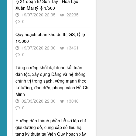
lộ 21 đoạn từ Sơn Tây - Hoà Lạc -
Quyết định số 2512/QĐ-UBND v/v
Xuân Mai tỷ lệ 1/500
Phê duyệt Quy hoạch tổng thể Thủ
19/07/2020 22:35
22235
đô Hà Nội tầm nhìn 100 năm
0
Thời gian đăng: 14/05/2026
lượt xem: 1212 | lượt tải:727
Quy hoạch phân khu đô thị GS, tỷ lệ
4386/QĐ-UBND
1/5000
Quyết định số 4386/QĐ-UBND v/v
19/07/2020 22:30
13461
Ban hành Kế hoạch thông tin,
0
tuyên truyền về cải cách hành
chính nhà nước thành phố Hà Nội
Tăng cường khối đại đoàn kết toàn
năm 2025
dân tộc, xây dựng Đảng và hệ thống
Thời gian đăng: 25/08/2025
chính trị trong sạch, vững mạnh theo
lượt xem: 565 | lượt tải:266
tư tưởng, đạo đức, phong cách Hồ Chí
Minh
55-KH/ĐU
Kế hoạch Triển khai Phong trào
02/03/2020 22:30
13048
"Bình dân học vụ số"
0
Thời gian đăng: 03/06/2025
Hướng dẫn thành phần hồ sơ lập chỉ
lượt xem: 619 | lượt tải:268
giới đường đỏ, cung cấp số liệu hạ
Số 27/UBND-ĐT
tầng kỹ thuật tại Viện Quy hoạch xây