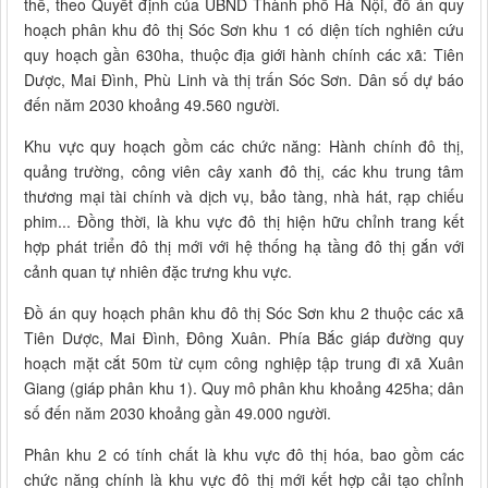
thể, theo Quyết định của UBND Thành phố Hà Nội, đồ án quy
hoạch phân khu đô thị Sóc Sơn khu 1 có diện tích nghiên cứu
quy hoạch gần 630ha, thuộc địa giới hành chính các xã: Tiên
Dược, Mai Đình, Phù Linh và thị trấn Sóc Sơn. Dân số dự báo
đến năm 2030 khoảng 49.560 người.
Khu vực quy hoạch gồm các chức năng: Hành chính đô thị,
quảng trường, công viên cây xanh đô thị, các khu trung tâm
thương mại tài chính và dịch vụ, bảo tàng, nhà hát, rạp chiếu
phim... Đồng thời, là khu vực đô thị hiện hữu chỉnh trang kết
hợp phát triển đô thị mới với hệ thống hạ tầng đô thị gắn với
cảnh quan tự nhiên đặc trưng khu vực.
Đồ án quy hoạch phân khu đô thị Sóc Sơn khu 2 thuộc các xã
Tiên Dược, Mai Đình, Đông Xuân. Phía Bắc giáp đường quy
hoạch mặt cắt 50m từ cụm công nghiệp tập trung đi xã Xuân
Giang (giáp phân khu 1). Quy mô phân khu khoảng 425ha; dân
số đến năm 2030 khoảng gần 49.000 người.
Phân khu 2 có tính chất là khu vực đô thị hóa, bao gồm các
chức năng chính là khu vực đô thị mới kết hợp cải tạo chỉnh