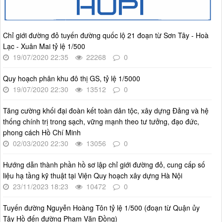
Thời gian đăng: 14/05/2026
lượt xem: 1234 | lượt tải:805
Chỉ giới đường đỏ tuyến đường quốc lộ 21 đoạn từ Sơn Tây - Hoà
4386/QĐ-UBND
Lạc - Xuân Mai tỷ lệ 1/500
Quyết định số 4386/QĐ-UBND v/v Ban hành Kế hoạch thông
tin, tuyên truyền về cải cách hành chính nhà nước thành phố
19/07/2020 22:35
22268
0
Hà Nội năm 2025
Thời gian đăng: 25/08/2025
Quy hoạch phân khu đô thị GS, tỷ lệ 1/5000
19/07/2020 22:30
13512
0
lượt xem: 570 | lượt tải:266
55-KH/ĐU
Tăng cường khối đại đoàn kết toàn dân tộc, xây dựng Đảng và hệ
Kế hoạch Triển khai Phong trào "Bình dân học vụ số"
thống chính trị trong sạch, vững mạnh theo tư tưởng, đạo đức,
Thời gian đăng: 03/06/2025
phong cách Hồ Chí Minh
lượt xem: 625 | lượt tải:268
02/03/2020 22:30
13056
0
Số 27/UBND-ĐT
Hướng dẫn thành phần hồ sơ lập chỉ giới đường đỏ, cung cấp số
Triển khai thực hiện Nghị quyết số 34/2024/NQ-HĐND ngày
19/11/2024 của Hội đồng nhân dân Thành phố.
liệu hạ tầng kỹ thuật tại Viện Quy hoạch xây dựng Hà Nội
23/11/2023 18:23
10472
0
Thời gian đăng: 08/01/2025
lượt xem: 951 | lượt tải:404
Tuyến đường Nguyễn Hoàng Tôn tỷ lệ 1/500 (đoạn từ Quận ủy
Tây Hồ đến đường Phạm Văn Đồng)