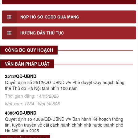
Lấy ý kiến cơ quan, tổ chức, cá nhân có liên quan và cộng động
dân cư đối với Đồ án Quy hoạch Chi tiết Hai bên bờ sông Tô Lịch
NỘP HỒ SƠ CGDD QUA MẠNG
(Đoạn 1), tỉ lệ 1/500
Số 908/KH-VQH
HƯỚNG DẪN THỦ TỤC
Kế hoạch Thông tin, tuyên truyền về cải cách hành chính nhà
nước của Viện Quy hoạch xây dựng Hà Nội giai đoạn 2026 -
2030
CÔNG BỐ QUY HOẠCH
Thời gian đăng: 16/07/2026
lượt xem: 78 | lượt tải:30
VĂN BẢN PHÁP LUẬT
2512/QĐ-UBND
Quyết định số 2512/QĐ-UBND v/v Phê duyệt Quy hoạch tổng
thể Thủ đô Hà Nội tầm nhìn 100 năm
Thời gian đăng: 14/05/2026
lượt xem: 1234 | lượt tải:805
4386/QĐ-UBND
Quyết định số 4386/QĐ-UBND v/v Ban hành Kế hoạch thông
tin, tuyên truyền về cải cách hành chính nhà nước thành phố
Hà Nội năm 2025
Thời gian đăng: 25/08/2025