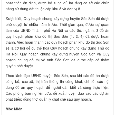
phát triển ổn định, được bổ sung đủ hạ tầng cơ sở các chức
năng sử dụng đất thuộc cấp khu ở và đơn vị ở.
Được biết, Quy hoạch chung xây dựng huyện Sóc Sơn đã được
phê duyệt từ nhiều năm trước. Thời gian qua, được sự quan
tâm của UBND Thành phố Hà Nội và các Sở, ngành, 3 đồ án
quy hoạch phân khu đô thị Sóc Sơn (1, 2, 4) đã được hoàn
thành. Việc hoàn thành các quy hoạch phân khu đô thị Sóc Sơn
sẽ là cơ hội để cụ thể hóa Quy hoạch chung xây dựng Thủ đô
Hà Nội, Quy hoạch chung xây dựng huyện Sóc Sơn và Quy
hoạch chung đô thị vệ tinh Sóc Sơn đã được cấp có thẩm
quyền phê duyệt.
Theo lãnh đạo UBND huyện Sóc Sơn, sau khi các đồ án được
công bố, các xã, thị trấn thông tin công khai, chi tiết các nội
dung đồ án quy hoạch để người dân biết và cùng thực hiện.
Các phòng ban nghiên cứu, đề xuất huyện đưa vào các dự án
phát triển; đồng thời quản lý chặt chẽ sau quy hoạch.
Mộc Miên