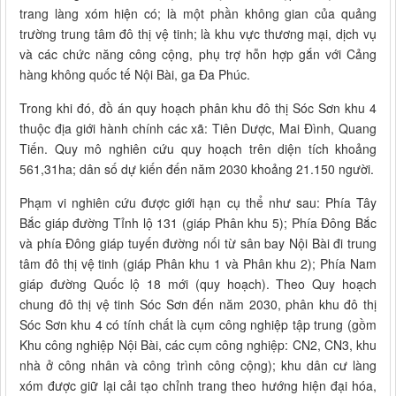
trang làng xóm hiện có; là một phần không gian của quảng
trường trung tâm đô thị vệ tinh; là khu vực thương mại, dịch vụ
và các chức năng công cộng, phụ trợ hỗn hợp gắn với Cảng
hàng không quốc tế Nội Bài, ga Đa Phúc.
Trong khi đó, đồ án quy hoạch phân khu đô thị Sóc Sơn khu 4
thuộc địa giới hành chính các xã: Tiên Dược, Mai Đình, Quang
Tiến. Quy mô nghiên cứu quy hoạch trên diện tích khoảng
561,31ha; dân số dự kiến đến năm 2030 khoảng 21.150 người.
Phạm vi nghiên cứu được giới hạn cụ thể như sau: Phía Tây
Bắc giáp đường Tỉnh lộ 131 (giáp Phân khu 5); Phía Đông Bắc
và phía Đông giáp tuyến đường nối từ sân bay Nội Bài đi trung
tâm đô thị vệ tinh (giáp Phân khu 1 và Phân khu 2); Phía Nam
giáp đường Quốc lộ 18 mới (quy hoạch). Theo Quy hoạch
chung đô thị vệ tinh Sóc Sơn đến năm 2030, phân khu đô thị
Sóc Sơn khu 4 có tính chất là cụm công nghiệp tập trung (gồm
Khu công nghiệp Nội Bài, các cụm công nghiệp: CN2, CN3, khu
nhà ở công nhân và công trình công cộng); khu dân cư làng
xóm được giữ lại cải tạo chỉnh trang theo hướng hiện đại hóa,