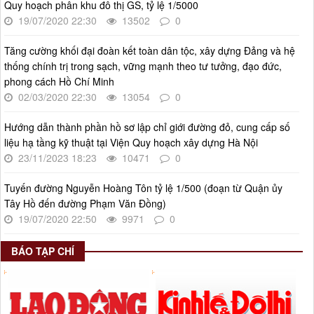
Quy hoạch phân khu đô thị GS, tỷ lệ 1/5000
lượt xem: 569 | lượt tải:266
19/07/2020 22:30
13502
0
55-KH/ĐU
Kế hoạch Triển khai Phong trào "Bình dân học vụ số"
Tăng cường khối đại đoàn kết toàn dân tộc, xây dựng Đảng và hệ
Thời gian đăng: 03/06/2025
thống chính trị trong sạch, vững mạnh theo tư tưởng, đạo đức,
lượt xem: 624 | lượt tải:268
phong cách Hồ Chí Minh
02/03/2020 22:30
13054
0
Số 27/UBND-ĐT
Triển khai thực hiện Nghị quyết số 34/2024/NQ-HĐND ngày
Hướng dẫn thành phần hồ sơ lập chỉ giới đường đỏ, cung cấp số
19/11/2024 của Hội đồng nhân dân Thành phố.
liệu hạ tầng kỹ thuật tại Viện Quy hoạch xây dựng Hà Nội
Thời gian đăng: 08/01/2025
23/11/2023 18:23
10471
0
lượt xem: 948 | lượt tải:404
Tuyến đường Nguyễn Hoàng Tôn tỷ lệ 1/500 (đoạn từ Quận ủy
Tây Hồ đến đường Phạm Văn Đồng)
19/07/2020 22:50
9971
0
BÁO TẠP CHÍ