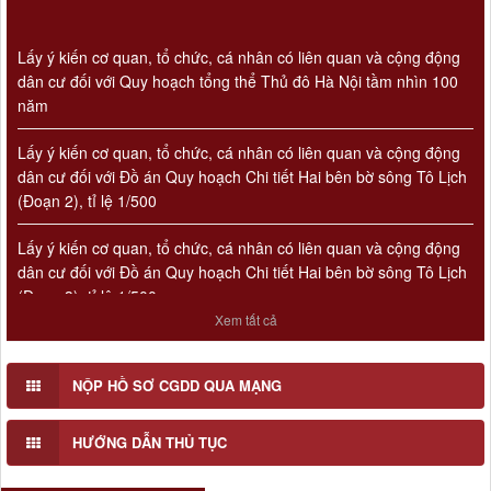
Lấy ý kiến cơ quan, tổ chức, cá nhân có liên quan và cộng động
dân cư đối với Quy hoạch tổng thể Thủ đô Hà Nội tầm nhìn 100
năm
Lấy ý kiến cơ quan, tổ chức, cá nhân có liên quan và cộng động
dân cư đối với Đồ án Quy hoạch Chi tiết Hai bên bờ sông Tô Lịch
(Đoạn 2), tỉ lệ 1/500
Lấy ý kiến cơ quan, tổ chức, cá nhân có liên quan và cộng động
dân cư đối với Đồ án Quy hoạch Chi tiết Hai bên bờ sông Tô Lịch
(Đoạn 3), tỉ lệ 1/500
Xem tất cả
Lấy ý kiến cơ quan, tổ chức, cá nhân có liên quan và cộng động
dân cư đối với Đồ án Quy hoạch Chi tiết Hai bên bờ sông Tô Lịch
(Đoạn 1), tỉ lệ 1/500
NỘP HỒ SƠ CGDD QUA MẠNG
Số 908/KH-VQH
Kế hoạch Thông tin, tuyên truyền về cải cách hành chính nhà
HƯỚNG DẪN THỦ TỤC
nước của Viện Quy hoạch xây dựng Hà Nội giai đoạn 2026 -
2030