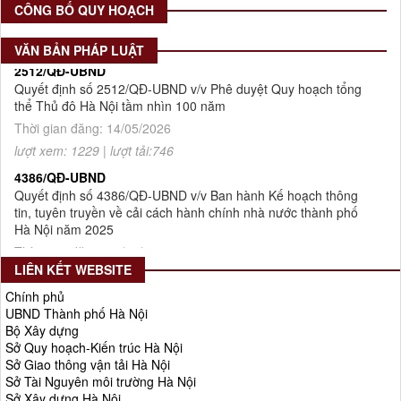
Thời gian đăng: 16/07/2026
CÔNG BỐ QUY HOẠCH
lượt xem: 76 | lượt tải:30
VĂN BẢN PHÁP LUẬT
2512/QĐ-UBND
Quyết định số 2512/QĐ-UBND v/v Phê duyệt Quy hoạch tổng
thể Thủ đô Hà Nội tầm nhìn 100 năm
Thời gian đăng: 14/05/2026
lượt xem: 1229 | lượt tải:746
4386/QĐ-UBND
Quyết định số 4386/QĐ-UBND v/v Ban hành Kế hoạch thông
tin, tuyên truyền về cải cách hành chính nhà nước thành phố
Hà Nội năm 2025
Thời gian đăng: 25/08/2025
lượt xem: 569 | lượt tải:266
LIÊN KẾT WEBSITE
55-KH/ĐU
Chính phủ
Kế hoạch Triển khai Phong trào "Bình dân học vụ số"
UBND Thành phố Hà Nội
Thời gian đăng: 03/06/2025
Bộ Xây dựng
lượt xem: 624 | lượt tải:268
Sở Quy hoạch-Kiến trúc Hà Nội
Sở Giao thông vận tải Hà Nội
Số 27/UBND-ĐT
Sở Tài Nguyên môi trường Hà Nội
Triển khai thực hiện Nghị quyết số 34/2024/NQ-HĐND ngày
Sở Xây dựng Hà Nội