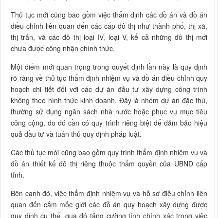
Thủ tục mới cũng bao gồm việc thẩm định các đồ án và đồ án
điều chỉnh liên quan đến các cấp đô thị như thành phố, thị xã,
thị trấn, và các đô thị loại IV, loại V, kể cả những đô thị mới
chưa được công nhận chính thức.
Một điểm mới quan trọng trong quyết định lần này là quy định
rõ ràng về thủ tục thẩm định nhiệm vụ và đồ án điều chỉnh quy
hoạch chi tiết đối với các dự án đầu tư xây dựng công trình
không theo hình thức kinh doanh. Đây là nhóm dự án đặc thù,
thường sử dụng ngân sách nhà nước hoặc phục vụ mục tiêu
công cộng, do đó cần có quy trình riêng biệt để đảm bảo hiệu
quả đầu tư và tuân thủ quy định pháp luật.
Các thủ tục mới cũng bao gồm quy trình thẩm định nhiệm vụ và
đồ án thiết kế đô thị riêng thuộc thẩm quyền của UBND cấp
tỉnh.
Bên cạnh đó, việc thẩm định nhiệm vụ và hồ sơ điều chỉnh liên
quan đến cắm mốc giới các đồ án quy hoạch xây dựng được
quy định cụ thể, qua đó tăng cường tính chính xác trong việc