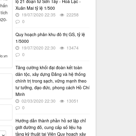
lộ 21 đoạn từ Sơn Tây - Hoà Lạc -
Số 27/UBND-ĐT
phấn
Xuân Mai tỷ lệ 1/500
Triển khai thực hiện Nghị quyết số
tích
34/2024/NQ-HĐND ngày
19/07/2020 22:35
22258
020-
19/11/2024 của Hội đồng nhân dân
0
Thành phố.
Thời gian đăng: 08/01/2025
Quy hoạch phân khu đô thị GS, tỷ lệ
lượt xem: 947 | lượt tải:404
1/5000
19/07/2020 22:30
13474
0
o.vn
Tăng cường khối đại đoàn kết toàn
dân tộc, xây dựng Đảng và hệ thống
chính trị trong sạch, vững mạnh theo
tư tưởng, đạo đức, phong cách Hồ Chí
Minh
02/03/2020 22:30
13051
0
Hướng dẫn thành phần hồ sơ lập chỉ
giới đường đỏ, cung cấp số liệu hạ
tầng kỹ thuật tại Viện Quy hoạch xây