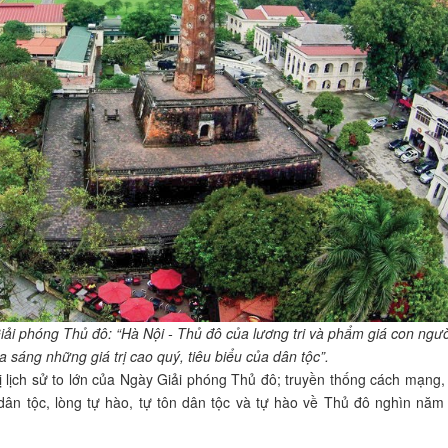
i phóng Thủ đô: “Hà Nội - Thủ đô của lương tri và phẩm giá con ngườ
tỏa sáng những giá trị cao quý, tiêu biểu của dân tộc”.
ị lịch sử to lớn của Ngày Giải phóng Thủ đô; truyền thống cách mạng, 
dân tộc, lòng tự hào, tự tôn dân tộc và tự hào về Thủ đô nghìn năm