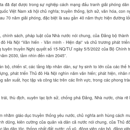
ta đã đạt được trong sự nghiệp cách mạng đấu tranh giải phóng dân 
uốc Việt Nam xã hội chủ nghĩa; truyền thống, lịch sử, văn hóa, con n
au 70 năm giải phóng, đặc biệt là sau gần 40 năm thực hiện đường lối
g, chính sách, pháp luật của Nhà nước nói chung, của Đảng bộ thành
 đô Hà Nội “Văn hiến - Văn minh - Hiện đại” và chủ trương phát triển
 tuyên truyền Nghị quyết số 15-NQ/TƯ ngày 5/5/2022 của Bộ Chính tr
 năm 2030, tầm nhìn đến năm 2045”.
 bộ, chiến sĩ, các tầng lớp nhân dân, sự hy sinh to lớn của các thế h
 dựng, phát triển Thủ đô Hà Nội nghìn năm văn hiến; phát hiện, nhân 
g sản xuất, học tập và công tác trên các lĩnh vực, trong các phong trào
trái, thù địch, xuyên tạc lịch sử, chống phá Đảng, Nhà nước, chia rẽ 
ệm nhằm giáo dục truyền thống yêu nước, chủ nghĩa anh hùng cách m
 anh dũng, kiên cường của quân và dân cả nước nói chung, của Thủ đ
c lập dân tộc, thống nhất đất nước; cổ vũ, động viên cán bộ, đảng viê