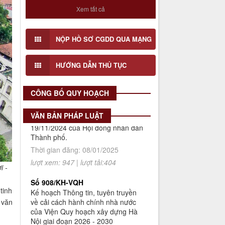
Xem tất cả
55-KH/ĐU
Kế hoạch Triển khai Phong trào
"Bình dân học vụ số"
NỘP HỒ SƠ CGDD QUA MẠNG
Thời gian đăng: 03/06/2025
lượt xem: 620 | lượt tải:268
HƯỚNG DẪN THỦ TỤC
Số 27/UBND-ĐT
Triển khai thực hiện Nghị quyết số
CÔNG BỐ QUY HOẠCH
34/2024/NQ-HĐND ngày
19/11/2024 của Hội đồng nhân dân
Thành phố.
VĂN BẢN PHÁP LUẬT
Thời gian đăng: 08/01/2025
lượt xem: 947 | lượt tải:404
Số 908/KH-VQH
i -
Kế hoạch Thông tin, tuyên truyền
về cải cách hành chính nhà nước
của Viện Quy hoạch xây dựng Hà
tinh
Nội giai đoạn 2026 - 2030
 văn
Thời gian đăng: 16/07/2026
lượt xem: 73 | lượt tải:30