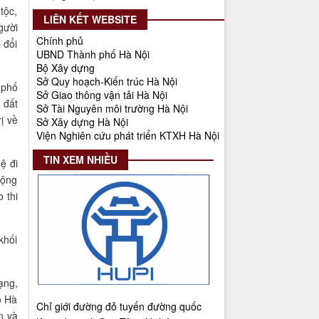
tộc,
2512/QĐ-UBND
LIÊN KẾT WEBSITE
gười
Quyết định số 2512/QĐ-UBND v/v
Chính phủ
 đổi
Phê duyệt Quy hoạch tổng thể Thủ
UBND Thành phố Hà Nội
đô Hà Nội tầm nhìn 100 năm
Bộ Xây dựng
Thời gian đăng: 14/05/2026
Sở Quy hoạch-Kiến trúc Hà Nội
 phố
lượt xem: 1220 | lượt tải:731
Sở Giao thông vận tải Hà Nội
 đất
Sở Tài Nguyên môi trường Hà Nội
4386/QĐ-UBND
ị về
Sở Xây dựng Hà Nội
Quyết định số 4386/QĐ-UBND v/v
Viện Nghiên cứu phát triển KTXH Hà Nội
Ban hành Kế hoạch thông tin,
tuyên truyền về cải cách hành
TIN XEM NHIỀU
ệ đi
chính nhà nước thành phố Hà Nội
rộng
năm 2025
 thi
Thời gian đăng: 25/08/2025
lượt xem: 566 | lượt tải:266
khối
55-KH/ĐU
Kế hoạch Triển khai Phong trào
"Bình dân học vụ số"
ạng,
Thời gian đăng: 03/06/2025
ô Hà
lượt xem: 620 | lượt tải:268
Chỉ giới đường đỏ tuyến đường quốc
n và