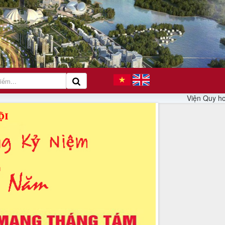
Viện Quy hoạch xây dựng Hà Nội tham dự Hội nghị toàn
Lấy ý kiến cơ quan, tổ chức, cá nhân
có liên quan và cộng động dân cư đối
với Quy hoạch tổng thể Thủ đô Hà