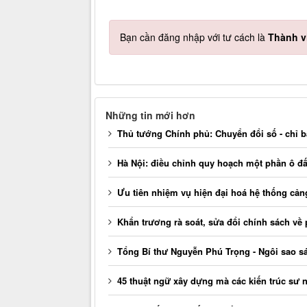
Bạn cần đăng nhập với tư cách là
Thành v
Những tin mới hơn
Thủ tướng Chính phủ: Chuyển đổi số - chỉ b
Hà Nội: điều chỉnh quy hoạch một phần ô đấ
Ưu tiên nhiệm vụ hiện đại hoá hệ thống cả
Khẩn trương rà soát, sửa đổi chính sách về p
Tổng Bí thư Nguyễn Phú Trọng - Ngôi sao sá
45 thuật ngữ xây dựng mà các kiến trúc sư n