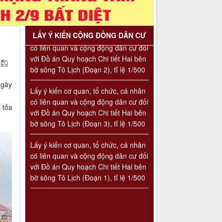
Số 908/KH-VQH
Nội tầm nhìn 100 năm
Kế hoạch Thông tin, tuyên truyền
về cải cách hành chính nhà nước
Lấy ý kiến cơ quan, tổ chức, cá nhân
của Viện Quy hoạch xây dựng Hà
có liên quan và cộng động dân cư đối
LẤY Ý KIẾN CỘNG ĐỒNG DÂN CƯ
Nội giai đoạn 2026 - 2030
với Đồ án Quy hoạch Chi tiết Hai bên
Thời gian đăng: 16/07/2026
bờ sông Tô Lịch (Đoạn 2), tỉ lệ 1/500
lượt xem: 73 | lượt tải:30
Lấy ý kiến cơ quan, tổ chức, cá nhân
2512/QĐ-UBND
Ngày
có liên quan và cộng động dân cư đối
Quyết định số 2512/QĐ-UBND v/v
Phê duyệt Quy hoạch tổng thể Thủ
với Đồ án Quy hoạch Chi tiết Hai bên
 tỏa
đô Hà Nội tầm nhìn 100 năm
bờ sông Tô Lịch (Đoạn 3), tỉ lệ 1/500
Thời gian đăng: 14/05/2026
Lấy ý kiến cơ quan, tổ chức, cá nhân
lượt xem: 1220 | lượt tải:731
có liên quan và cộng động dân cư đối
4386/QĐ-UBND
với Đồ án Quy hoạch Chi tiết Hai bên
Quyết định số 4386/QĐ-UBND v/v
bờ sông Tô Lịch (Đoạn 1), tỉ lệ 1/500
Ban hành Kế hoạch thông tin,
tuyên truyền về cải cách hành
chính nhà nước thành phố Hà Nội
năm 2025
Thời gian đăng: 25/08/2025
lượt xem: 566 | lượt tải:266