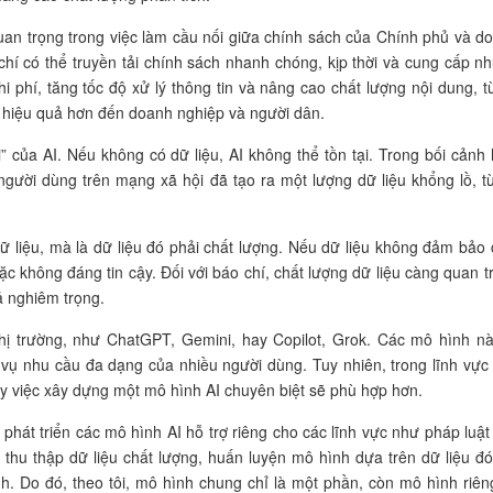
 quan trọng trong việc làm cầu nối giữa chính sách của Chính phủ và d
 chí có thể truyền tải chính sách nhanh chóng, kịp thời và cung cấp n
hi phí, tăng tốc độ xử lý thông tin và nâng cao chất lượng nội dung, t
h hiệu quả hơn đến doanh nghiệp và người dân.
õi” của AI. Nếu không có dữ liệu, AI không thể tồn tại. Trong bối cảnh 
người dùng trên mạng xã hội đã tạo ra một lượng dữ liệu khổng lồ, t
dữ liệu, mà là dữ liệu đó phải chất lượng. Nếu dữ liệu không đảm bảo 
ặc không đáng tin cậy. Đối với báo chí, chất lượng dữ liệu càng quan t
uả nghiêm trọng.
thị trường, như ChatGPT, Gemini, hay Copilot, Grok. Các mô hình nà
vụ nhu cầu đa dạng của nhiều người dùng. Tuy nhiên, trong lĩnh vực
ậy việc xây dựng một mô hình AI chuyên biệt sẽ phù hợp hơn.
 phát triển các mô hình AI hỗ trợ riêng cho các lĩnh vực như pháp luật
 thu thập dữ liệu chất lượng, huấn luyện mô hình dựa trên dữ liệu đó,
. Do đó, theo tôi, mô hình chung chỉ là một phần, còn mô hình riên