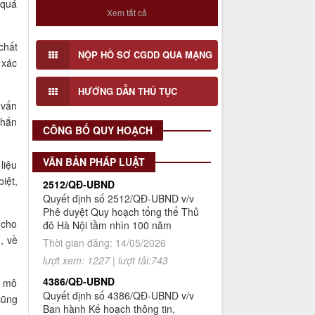
 quá
với Đồ án Quy hoạch Chi tiết Hai bên
Xem tất cả
bờ sông Tô Lịch (Đoạn 3), tỉ lệ 1/500
Số 908/KH-VQH
chất
Kế hoạch Thông tin, tuyên truyền
NỘP HỒ SƠ CGDD QUA MẠNG
Lấy ý kiến cơ quan, tổ chức, cá nhân
 xác
về cải cách hành chính nhà nước
có liên quan và cộng động dân cư đối
của Viện Quy hoạch xây dựng Hà
với Đồ án Quy hoạch Chi tiết Hai bên
Nội giai đoạn 2026 - 2030
HƯỚNG DẪN THỦ TỤC
bờ sông Tô Lịch (Đoạn 1), tỉ lệ 1/500
 vấn
Thời gian đăng: 16/07/2026
chắn
lượt xem: 76 | lượt tải:30
CÔNG BỐ QUY HOẠCH
2512/QĐ-UBND
Quyết định số 2512/QĐ-UBND v/v
VĂN BẢN PHÁP LUẬT
liệu
Phê duyệt Quy hoạch tổng thể Thủ
iệt,
đô Hà Nội tầm nhìn 100 năm
Thời gian đăng: 14/05/2026
lượt xem: 1227 | lượt tải:743
 cho
, về
4386/QĐ-UBND
Quyết định số 4386/QĐ-UBND v/v
Ban hành Kế hoạch thông tin,
c mô
tuyên truyền về cải cách hành
chính nhà nước thành phố Hà Nội
cũng
năm 2025