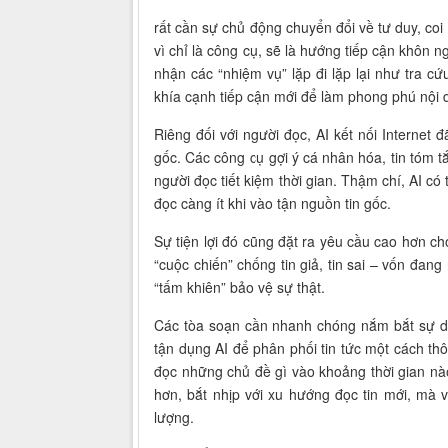
rất cần sự chủ động chuyển đổi về tư duy, coi
vì chỉ là công cụ, sẽ là hướng tiếp cận khôn 
nhận các “nhiệm vụ” lặp đi lặp lại như tra cứ
khía cạnh tiếp cận mới để làm phong phú nội 
Riêng đối với người đọc, AI kết nối Internet
gốc. Các công cụ gợi ý cá nhân hóa, tin tóm tắ
người đọc tiết kiệm thời gian. Thậm chí, AI có
đọc càng ít khi vào tận nguồn tin gốc.
Sự tiện lợi đó cũng đặt ra yêu cầu cao hơn ch
“cuộc chiến” chống tin giả, tin sai – vốn đa
“tấm khiên” bảo vệ sự thật.
Các tòa soạn cần nhanh chóng nắm bắt sự dịc
tận dụng AI để phân phối tin tức một cách thô
đọc những chủ đề gì vào khoảng thời gian nào
hơn, bắt nhịp với xu hướng đọc tin mới, mà v
lượng.