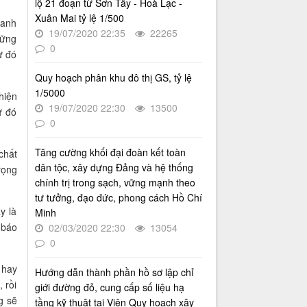
lộ 21 đoạn từ Sơn Tây - Hoà Lạc -
Thời gian đăng: 16/07/2026
Xuân Mai tỷ lệ 1/500
oanh
lượt xem: 76 | lượt tải:30
19/07/2020 22:35
22265
hững
2512/QĐ-UBND
0
ừ đó
Quyết định số 2512/QĐ-UBND v/v
Phê duyệt Quy hoạch tổng thể Thủ
Quy hoạch phân khu đô thị GS, tỷ lệ
đô Hà Nội tầm nhìn 100 năm
1/5000
hiện
Thời gian đăng: 14/05/2026
19/07/2020 22:30
13500
ừ đó
lượt xem: 1227 | lượt tải:743
0
4386/QĐ-UBND
Tăng cường khối đại đoàn kết toàn
chất
Quyết định số 4386/QĐ-UBND v/v
dân tộc, xây dựng Đảng và hệ thống
Ban hành Kế hoạch thông tin,
rọng
tuyên truyền về cải cách hành
chính trị trong sạch, vững mạnh theo
chính nhà nước thành phố Hà Nội
tư tưởng, đạo đức, phong cách Hồ Chí
năm 2025
y là
Minh
Thời gian đăng: 25/08/2025
 báo
02/03/2020 22:30
13054
lượt xem: 568 | lượt tải:266
0
55-KH/ĐU
 hay
Hướng dẫn thành phần hồ sơ lập chỉ
Kế hoạch Triển khai Phong trào
 rồi
giới đường đỏ, cung cấp số liệu hạ
"Bình dân học vụ số"
g sẽ
tầng kỹ thuật tại Viện Quy hoạch xây
Thời gian đăng: 03/06/2025