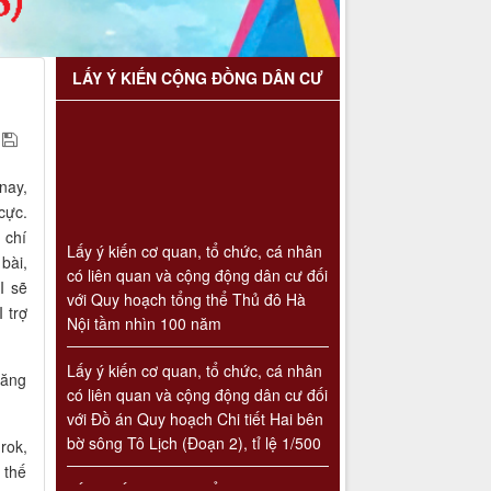
LẤY Ý KIẾN CỘNG ĐỒNG DÂN CƯ
nay,
cực.
Lấy ý kiến cơ quan, tổ chức, cá nhân
 chí
có liên quan và cộng động dân cư đối
bài,
với Quy hoạch tổng thể Thủ đô Hà
I sẽ
Nội tầm nhìn 100 năm
 trợ
Lấy ý kiến cơ quan, tổ chức, cá nhân
có liên quan và cộng động dân cư đối
tăng
với Đồ án Quy hoạch Chi tiết Hai bên
bờ sông Tô Lịch (Đoạn 2), tỉ lệ 1/500
rok,
Lấy ý kiến cơ quan, tổ chức, cá nhân
 thế
có liên quan và cộng động dân cư đối