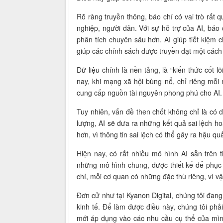
Rõ ràng truyền thông, báo chí có vai trò rất
nghiệp, người dân. Với sự hỗ trợ của AI, báo
phân tích chuyên sâu hơn. AI giúp tiết kiệm c
giúp các chính sách được truyền đạt một các
Dữ liệu chính là nền tảng, là “kiến thức cốt l
nay, khi mạng xã hội bùng nổ, chỉ riêng mỗi 
cung cấp nguồn tài nguyên phong phú cho AI.
Tuy nhiên, vấn đề then chốt không chỉ là có 
lượng, AI sẽ đưa ra những kết quả sai lệch ho
hơn, vì thông tin sai lệch có thể gây ra hậu q
Hiện nay, có rất nhiều mô hình AI sẵn trên 
những mô hình chung, được thiết kế để phục 
chí, mỗi cơ quan có những đặc thù riêng, vì v
Đơn cử như tại Kyanon Digital, chúng tôi đang
kinh tế. Để làm được điều này, chúng tôi phải
mới áp dụng vào các nhu cầu cụ thể của mình