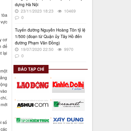
dựng Hà Nội
lượt xem: 624 | lượt tải:268
23/11/2023 18:23
10469
 tòa
Số 27/UBND-ĐT
0
Triển khai thực hiện Nghị quyết số
 vực
34/2024/NQ-HĐND ngày
Tuyến đường Nguyễn Hoàng Tôn tỷ lệ
19/11/2024 của Hội đồng nhân dân
1/500 (đoạn từ Quận ủy Tây Hồ đến
Thành phố.
y cơ
đường Phạm Văn Đồng)
Thời gian đăng: 08/01/2025
h để
19/07/2020 22:50
9970
lượt xem: 948 | lượt tải:404
 lại
0
BÁO TẠP CHÍ
 một
tảng
rộng
 vào
chí,
 mới
i số
 các