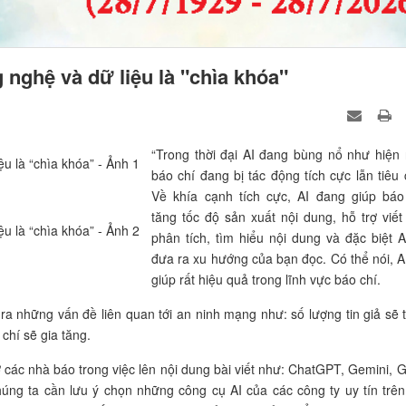
 nghệ và dữ liệu là "chìa khóa"
“Trong thời đại AI đang bùng nổ như hiện 
báo chí đang bị tác động tích cực lẫn tiêu 
Về khía cạnh tích cực, AI đang giúp báo
tăng tốc độ sản xuất nội dung, hỗ trợ viết 
phân tích, tìm hiểu nội dung và đặc biệt A
đưa ra xu hướng của bạn đọc. Có thể nói, AI
giúp rất hiệu quả trong lĩnh vực báo chí.
a những vấn đề liên quan tới an ninh mạng như: số lượng tin giả sẽ 
 chí sẽ gia tăng.
ợ các nhà báo trong việc lên nội dung bài viết như: ChatGPT, Gemini, G
úng ta cần lưu ý chọn những công cụ AI của các công ty uy tín trên