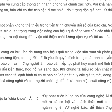
i phí và cung cấp thông tin nhanh chóng và chính xác hơn. Với khả năn
g tin, báo chí có thể tiếp cận được nhiều đối tượng độc giả hơn, từ đ
ột phần không thể thiếu trong tiến trình chuyển đổi số của báo chí. Vớ
vai trò quan trọng trong việc nâng cao hiệu quả công việc của các nhà 
c tạo ra nội dung đến việc cải thiện chất lượng dịch vụ và tối ưu hóa 
 công cụ hữu ích để nâng cao hiệu quả trong việc sản xuất và phân 
phương tiện, con người mới là yếu tố quyết định trong quá trình chuyển
n báo chí và những người làm báo cần tiếp tục phát huy mạnh mẽ tinh 
dồi kiến thức, học hỏi và sáng tạo. Khi chúng ta hiểu rõ bản chất 
 cách tái định hình tổ chức báo chí để phát huy các giá trị mới, đồng 
ơi cả công nghệ và con người phối hợp để tối ưu hóa hiệu suất công việ
“Sự phát triển bùng nổ của công nghệ AI 
mở ra cả cơ hội và thách thức mới cho
ngành nghề. Với nghề báo, để thích ứng