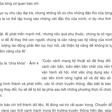
ủa từng cơ quan báo chí.
 vụ nhu cầu đại trà, nhưng không tối ưu cho những đặc thù của từng
 ta có thể tập trung vào những nét đặc thù của mình, ví dụ như lĩnh
ặt. AI phát triển mạnh mẽ, nhưng nếu quá phụ thuộc, chúng ta có ngu
 vì để AI thay thế con người, chúng ta cần nâng cao kỹ năng của mìn
lượng lao động phải liên tục học hỏi, cải thiện kỹ năng để không bị tụt
tiềm năng của AI”.
“Cuộc cách mạng kỹ thuật số đã thay đổi
cách căn bản, toàn diện bản chất của nền 
vận hành xã hội, nhờ việc ứng dụng sâu 
các tiến trình công nghệ số và dữ liệu số
hình thành và phát triển, các tổ chức truyền thống, đặc biệt là báo 
 thay đổi, họ sẽ dễ bị bỏ lại phía sau bởi những phương thức tổ chức
c.
 báo chí trở thành dữ liệu, AI đóng vai trò rất quan trọng. Chuyển đổ
 nâng cao tính cạnh tranh trong thị trường truyền thông hiện đại, giúp