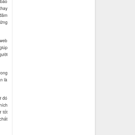
 báo
thay
 đảm
hững
 web
giúp
gười
rong
n là
ừ đó
hích
 tốt
chất