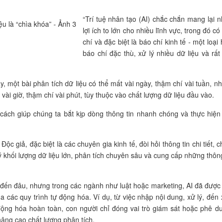
“Trí tuệ nhân tạo (AI) chắc chắn mang lại n
lợi ích to lớn cho nhiều lĩnh vực, trong đó c
chí và đặc biệt là báo chí kinh tế - một loại
báo chí đặc thù, xử lý nhiều dữ liệu và rất
ây, một bài phân tích dữ liệu có thể mất vài ngày, thậm chí vài tuần, n
 vài giờ, thậm chí vài phút, tùy thuộc vào chất lượng dữ liệu đầu vào.
 cách giúp chúng ta bắt kịp dòng thông tin nhanh chóng và thực hiện
 Độc giả, đặc biệt là các chuyên gia kinh tế, đòi hỏi thông tin chi tiết, 
ý khối lượng dữ liệu lớn, phân tích chuyên sâu và cung cấp những thông
đến đâu, nhưng trong các ngành như luật hoặc marketing, AI đã được 
 các quy trình tự động hóa. Ví dụ, từ việc nhập nội dung, xử lý, đến 
 động hóa hoàn toàn, con người chỉ đóng vai trò giám sát hoặc phê du
 nâng cao chất lượng phân tích.