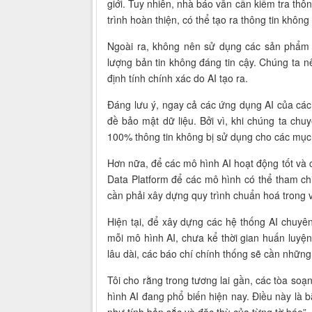
giới. Tuy nhiên, nhà báo vẫn cần kiểm tra thôn
trình hoàn thiện, có thể tạo ra thông tin không
Ngoài ra, không nên sử dụng các sản phẩm A
lượng bản tin không đáng tin cậy. Chúng ta n
định tính chính xác do AI tạo ra.
Đáng lưu ý, ngay cả các ứng dụng AI của cá
đề bảo mật dữ liệu. Bởi vì, khi chúng ta chu
100% thông tin không bị sử dụng cho các mục
Hơn nữa, để các mô hình AI hoạt động tốt và 
Data Platform để các mô hình có thể tham chi
cần phải xây dựng quy trình chuẩn hoá trong v
Hiện tại, để xây dựng các hệ thống AI chuyên 
mỗi mô hình AI, chưa kể thời gian huấn luyện
lâu dài, các báo chí chính thống sẽ cần nhữn
Tôi cho rằng trong tương lai gần, các tòa so
hình AI đang phổ biến hiện nay. Điều này là 
như tính bản sắc và đặc thù của từng tờ báo”.