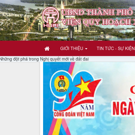
GIỚI THIỆU
TIN TỨC - SỰ KIỆN
á trong Nghị quyết mới về đất đai