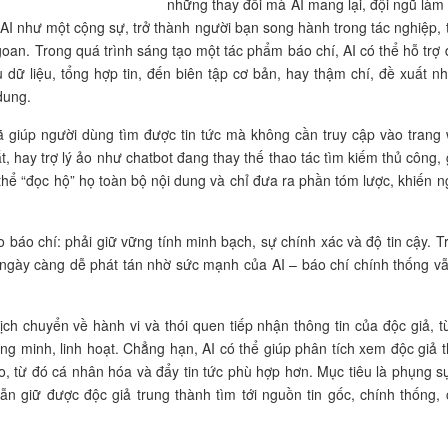
những thay đổi mà AI mang lại, đội ngũ làm
 AI như một cộng sự, trở thành người bạn song hành trong tác nghiệp, 
ngoan. Trong quá trình sáng tạo một tác phẩm báo chí, AI có thể hỗ trợ
u dữ liệu, tổng hợp tin, đến biên tập cơ bản, hay thậm chí, đề xuất n
dung.
 đã giúp người dùng tìm được tin tức mà không cần truy cập vào trang
t, hay trợ lý ảo như chatbot đang thay thế thao tác tìm kiếm thủ công, 
 thể “đọc hộ” họ toàn bộ nội dung và chỉ đưa ra phần tóm lược, khiến n
o báo chí: phải giữ vững tính minh bạch, sự chính xác và độ tin cậy. T
ng ngày càng dễ phát tán nhờ sức mạnh của AI – báo chí chính thống vẫ
h chuyển về hành vi và thói quen tiếp nhận thông tin của độc giả, t
ng minh, linh hoạt. Chẳng hạn, AI có thể giúp phân tích xem độc giả t
, từ đó cá nhân hóa và đẩy tin tức phù hợp hơn. Mục tiêu là phụng sự
ẫn giữ được độc giả trung thành tìm tới nguồn tin gốc, chính thống, 