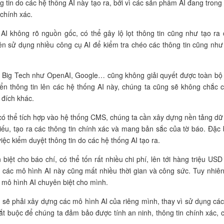
g tin do các hệ thống AI này tạo ra, bởi vì các sản phẩm AI đang trong
 chính xác.
I không rõ nguồn gốc, có thể gây lộ lọt thông tin cũng như tạo ra 
ên sử dụng nhiều công cụ AI để kiểm tra chéo các thông tin cũng như
c Big Tech như OpenAI, Google… cũng không giải quyết được toàn bộ
yển thông tin lên các hệ thống AI này, chúng ta cũng sẽ không chắc 
 đích khác.
có thể tích hợp vào hệ thống CMS, chúng ta cần xây dựng nền tảng dữ 
ếu, tạo ra các thông tin chính xác và mang bản sắc của tờ báo. Đặc b
iệc kiểm duyệt thông tin do các hệ thống AI tạo ra.
biệt cho báo chí, có thể tốn rất nhiều chi phí, lên tới hàng triệu USD
 các mô hình AI này cũng mất nhiều thời gian và công sức. Tuy nhiên
g mô hình AI chuyên biệt cho mình.
ạn sẽ phải xây dựng các mô hình AI của riêng mình, thay vì sử dụng cá
bắt buộc để chúng ta đảm bảo được tính an ninh, thông tin chính xác, 