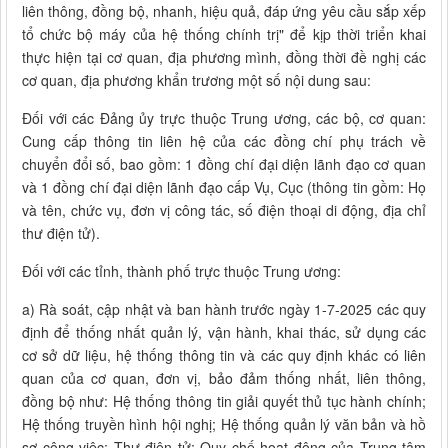
liên thông, đồng bộ, nhanh, hiệu quả, đáp ứng yêu cầu sắp xếp
tổ chức bộ máy của hệ thống chính trị" để kịp thời triển khai
thực hiện tại cơ quan, địa phương mình, đồng thời đề nghị các
cơ quan, địa phương khẩn trương một số nội dung sau:
Đối với các Đảng ủy trực thuộc Trung ương, các bộ, cơ quan:
Cung cấp thông tin liên hệ của các đồng chí phụ trách về
chuyển đổi số, bao gồm: 1 đồng chí đại diện lãnh đạo cơ quan
và 1 đồng chí đại diện lãnh đạo cấp Vụ, Cục (thông tin gồm: Họ
và tên, chức vụ, đơn vị công tác, số điện thoại di động, địa chỉ
thư điện tử).
Đối với các tỉnh, thành phố trực thuộc Trung ương:
a) Rà soát, cập nhật và ban hành trước ngày 1-7-2025 các quy
định để thống nhất quản lý, vận hành, khai thác, sử dụng các
cơ sở dữ liệu, hệ thống thông tin và các quy định khác có liên
quan của cơ quan, đơn vị, bảo đảm thống nhất, liên thông,
đồng bộ như: Hệ thống thông tin giải quyết thủ tục hành chính;
Hệ thống truyền hình hội nghị; Hệ thống quản lý văn bản và hồ
sơ công việc; Thư điện tử; Quy chế hoạt động của Trung tâm