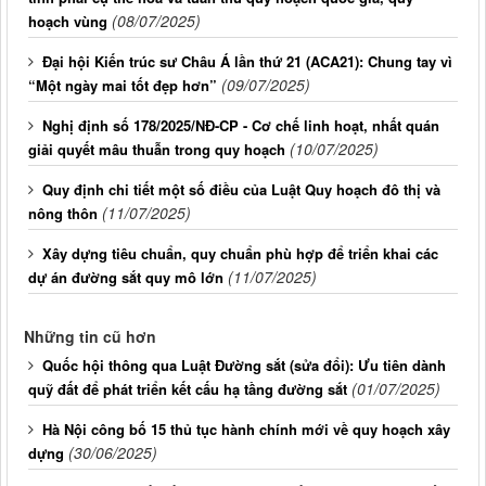
(08/07/2025)
hoạch vùng
Đại hội Kiến trúc sư Châu Á lần thứ 21 (ACA21): Chung tay vì
(09/07/2025)
“Một ngày mai tốt đẹp hơn”
Nghị định số 178/2025/NĐ-CP - Cơ chế linh hoạt, nhất quán
(10/07/2025)
giải quyết mâu thuẫn trong quy hoạch
Quy định chi tiết một số điều của Luật Quy hoạch đô thị và
(11/07/2025)
nông thôn
Xây dựng tiêu chuẩn, quy chuẩn phù hợp để triển khai các
(11/07/2025)
dự án đường sắt quy mô lớn
Những tin cũ hơn
Quốc hội thông qua Luật Đường sắt (sửa đổi): Ưu tiên dành
(01/07/2025)
quỹ đất để phát triển kết cấu hạ tầng đường sắt
Hà Nội công bố 15 thủ tục hành chính mới về quy hoạch xây
(30/06/2025)
dựng