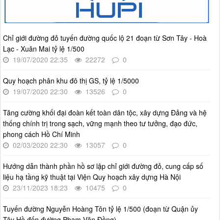
Thời gian đăng: 14/05/2026
lượt xem: 1243 | lượt tải:812
4386/QĐ-UBND
Chỉ giới đường đỏ tuyến đường quốc lộ 21 đoạn từ Sơn Tây - Hoà
Quyết định số 4386/QĐ-UBND v/v Ban hành Kế hoạch thông
Lạc - Xuân Mai tỷ lệ 1/500
tin, tuyên truyền về cải cách hành chính nhà nước thành phố
19/07/2020 22:35
22272
0
Hà Nội năm 2025
Thời gian đăng: 25/08/2025
Quy hoạch phân khu đô thị GS, tỷ lệ 1/5000
lượt xem: 570 | lượt tải:266
19/07/2020 22:30
13526
0
55-KH/ĐU
Tăng cường khối đại đoàn kết toàn dân tộc, xây dựng Đảng và hệ
Kế hoạch Triển khai Phong trào "Bình dân học vụ số"
thống chính trị trong sạch, vững mạnh theo tư tưởng, đạo đức,
Thời gian đăng: 03/06/2025
phong cách Hồ Chí Minh
lượt xem: 627 | lượt tải:268
02/03/2020 22:30
13057
0
Số 27/UBND-ĐT
Triển khai thực hiện Nghị quyết số 34/2024/NQ-HĐND ngày
Hướng dẫn thành phần hồ sơ lập chỉ giới đường đỏ, cung cấp số
19/11/2024 của Hội đồng nhân dân Thành phố.
liệu hạ tầng kỹ thuật tại Viện Quy hoạch xây dựng Hà Nội
Thời gian đăng: 08/01/2025
23/11/2023 18:23
10475
0
lượt xem: 951 | lượt tải:404
Tuyến đường Nguyễn Hoàng Tôn tỷ lệ 1/500 (đoạn từ Quận ủy
Tây Hồ đến đường Phạm Văn Đồng)