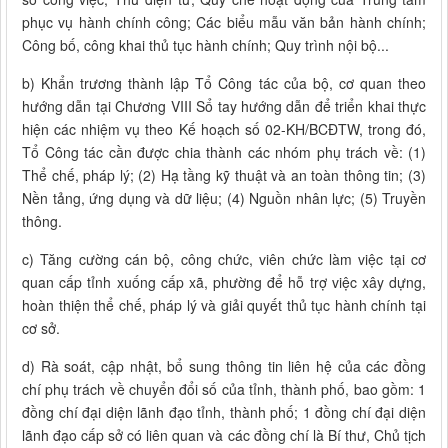
phục vụ hành chính công; Các biểu mẫu văn bản hành chính;
Công bố, công khai thủ tục hành chính; Quy trình nội bộ...
b) Khẩn trương thành lập Tổ Công tác của bộ, cơ quan theo
hướng dẫn tại Chương VIII Sổ tay hướng dẫn để triển khai thực
hiện các nhiệm vụ theo Kế hoạch số 02-KH/BCĐTW, trong đó,
Tổ Công tác cần được chia thành các nhóm phụ trách về: (1)
Thể chế, pháp lý; (2) Hạ tầng kỹ thuật và an toàn thông tin; (3)
Nền tảng, ứng dụng và dữ liệu; (4) Nguồn nhân lực; (5) Truyền
thông.
c) Tăng cường cán bộ, công chức, viên chức làm việc tại cơ
quan cấp tỉnh xuống cấp xã, phường để hỗ trợ việc xây dựng,
hoàn thiện thể chế, pháp lý và giải quyết thủ tục hành chính tại
cơ sở.
d) Rà soát, cập nhật, bổ sung thông tin liên hệ của các đồng
chí phụ trách về chuyển đổi số của tỉnh, thành phố, bao gồm: 1
đồng chí đại diện lãnh đạo tỉnh, thành phố; 1 đồng chí đại diện
lãnh đạo cấp sở có liên quan và các đồng chí là Bí thư, Chủ tịch