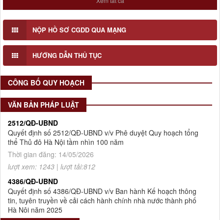
Xem tất cả
Lấy ý kiến cơ quan, tổ chức, cá nhân có liên quan và cộng động
dân cư đối với Đồ án Quy hoạch Chi tiết Hai bên bờ sông Tô Lịch
(Đoạn 1), tỉ lệ 1/500
NỘP HỒ SƠ CGDD QUA MẠNG
Số 908/KH-VQH
Kế hoạch Thông tin, tuyên truyền về cải cách hành chính nhà
HƯỚNG DẪN THỦ TỤC
nước của Viện Quy hoạch xây dựng Hà Nội giai đoạn 2026 -
2030
CÔNG BỐ QUY HOẠCH
Thời gian đăng: 16/07/2026
lượt xem: 78 | lượt tải:31
VĂN BẢN PHÁP LUẬT
2512/QĐ-UBND
Quyết định số 2512/QĐ-UBND v/v Phê duyệt Quy hoạch tổng
thể Thủ đô Hà Nội tầm nhìn 100 năm
Thời gian đăng: 14/05/2026
lượt xem: 1243 | lượt tải:812
4386/QĐ-UBND
Quyết định số 4386/QĐ-UBND v/v Ban hành Kế hoạch thông
tin, tuyên truyền về cải cách hành chính nhà nước thành phố
Hà Nội năm 2025
Thời gian đăng: 25/08/2025