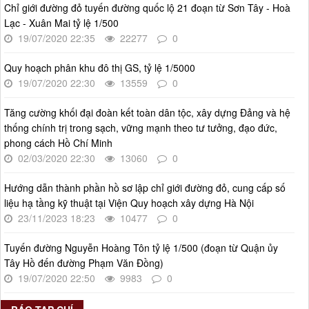
Thời gian đăng: 14/05/2026
Chỉ giới đường đỏ tuyến đường quốc lộ 21 đoạn từ Sơn Tây - Hoà
Lạc - Xuân Mai tỷ lệ 1/500
lượt xem: 1257 | lượt tải:835
19/07/2020 22:35
22277
0
4386/QĐ-UBND
Quyết định số 4386/QĐ-UBND v/v Ban hành Kế hoạch thông
Quy hoạch phân khu đô thị GS, tỷ lệ 1/5000
tin, tuyên truyền về cải cách hành chính nhà nước thành phố
19/07/2020 22:30
13559
0
Hà Nội năm 2025
Thời gian đăng: 25/08/2025
Tăng cường khối đại đoàn kết toàn dân tộc, xây dựng Đảng và hệ
lượt xem: 570 | lượt tải:267
thống chính trị trong sạch, vững mạnh theo tư tưởng, đạo đức,
phong cách Hồ Chí Minh
55-KH/ĐU
02/03/2020 22:30
13060
0
Kế hoạch Triển khai Phong trào "Bình dân học vụ số"
Thời gian đăng: 03/06/2025
Hướng dẫn thành phần hồ sơ lập chỉ giới đường đỏ, cung cấp số
lượt xem: 627 | lượt tải:268
liệu hạ tầng kỹ thuật tại Viện Quy hoạch xây dựng Hà Nội
23/11/2023 18:23
10477
0
Số 27/UBND-ĐT
Triển khai thực hiện Nghị quyết số 34/2024/NQ-HĐND ngày
19/11/2024 của Hội đồng nhân dân Thành phố.
Tuyến đường Nguyễn Hoàng Tôn tỷ lệ 1/500 (đoạn từ Quận ủy
Tây Hồ đến đường Phạm Văn Đồng)
Thời gian đăng: 08/01/2025
19/07/2020 22:50
9983
0
lượt xem: 952 | lượt tải:404