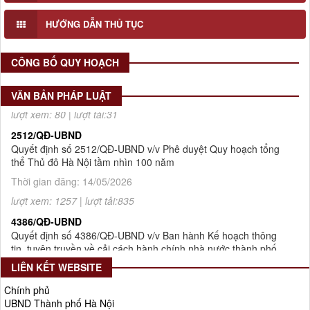
HƯỚNG DẪN THỦ TỤC
Số 908/KH-VQH
Kế hoạch Thông tin, tuyên truyền về cải cách hành chính nhà
nước của Viện Quy hoạch xây dựng Hà Nội giai đoạn 2026 -
CÔNG BỐ QUY HOẠCH
2030
Thời gian đăng: 16/07/2026
VĂN BẢN PHÁP LUẬT
lượt xem: 80 | lượt tải:31
2512/QĐ-UBND
Quyết định số 2512/QĐ-UBND v/v Phê duyệt Quy hoạch tổng
thể Thủ đô Hà Nội tầm nhìn 100 năm
Thời gian đăng: 14/05/2026
lượt xem: 1257 | lượt tải:835
4386/QĐ-UBND
Quyết định số 4386/QĐ-UBND v/v Ban hành Kế hoạch thông
tin, tuyên truyền về cải cách hành chính nhà nước thành phố
Hà Nội năm 2025
LIÊN KẾT WEBSITE
Thời gian đăng: 25/08/2025
Chính phủ
lượt xem: 570 | lượt tải:267
UBND Thành phố Hà Nội