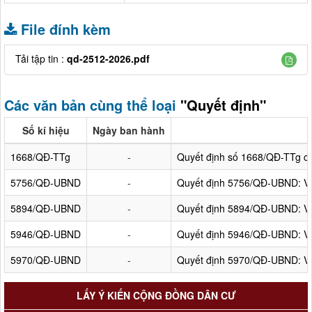
File đính kèm
Tải tập tin :
qd-2512-2026.pdf
Các văn bản cùng thể loại
"Quyết định"
Số kí hiệu
Ngày ban hành
1668/QĐ-TTg
-
Quyết định số 1668/QĐ-TTg c
5756/QĐ-UBND
-
Quyết định 5756/QĐ-UBND: Về 
5894/QĐ-UBND
-
Quyết định 5894/QĐ-UBND: Về
5946/QĐ-UBND
-
Quyết định 5946/QĐ-UBND: Về 
5970/QĐ-UBND
-
Quyết định 5970/QĐ-UBND: Về 
LẤY Ý KIẾN CỘNG ĐỒNG DÂN CƯ